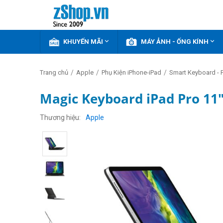


KHUYẾN MÃI
MÁY ẢNH - ỐNG KÍNH
/
/
/
Trang chủ
Apple
Phụ Kiện iPhone-iPad
Smart Keyboard - P
Magic Keyboard iPad Pro 11
Thương hiệu
Apple