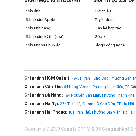
DANH MỤC KINH DOANH
GIỚI THIỆU ZSHOP
Máy ảnh
Giới thiệu
Sản phẩm Apple
Tuyển dụng
Máy tính bảng
Liên hệ hợp tác
Sản phẩm kỹ thuật số
Góp ý
Máy tính và Phụ kiện
Blogs công nghệ
Tương thích
iPad Pro 11" (Gen 1)
iPad Pro 11" (Gen 2)
Chi nhánh HCM Quận 1:
49-51 Trần Hưng Đạo, Phường Bến Th
iPad Air 11" (Gen 4)
Chi nhánh Cần Thơ:
64 Hùng Vương, Phường Ninh Kiều, TP. Cầ
Chi nhánh Đà Nẵng:
184 Nguyễn Văn Linh, Phường Thanh Khê, 
>>> Xem thêm
Chi nhánh Hà Nội:
Apple Accessories
264 Thái Hà, Phường Ô Chợ Dừa, TP. Hà Nội,
Chi nhánh Hải Phòng:
101 Trần Phú, Phường Gia Viên, TP. Hải
Copyrights
©
2009
Công ty CPTM & DV Công nghệ số Đỉ