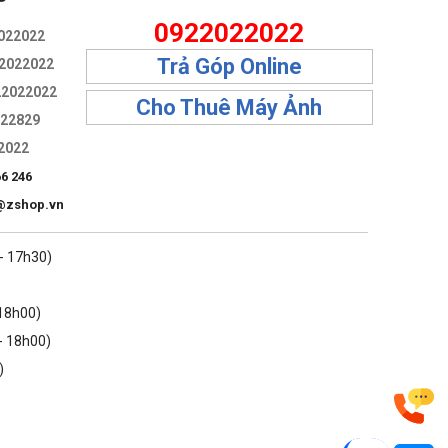
P
0922022022
022022
Trả Góp Online
2022022
22022022
Cho Thuê Máy Ảnh
322829
2022
66 246
@zshop.vn
 - 17h30)
 18h00)
- 18h00)
)