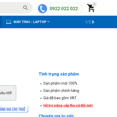
0


0922 022 022


MÁY TÍNH - LAPTOP
KHO HÀNG CŨ
1/2
Tình trạng sản phẩm
Sản phẩm mới 100%
Sản phẩm chính hãng
iêu tốt!
Giá đã bao gồm VAT
Hỗ trợ nâng cấp thu cũ đổi mới
Chuyên gia tư vấn