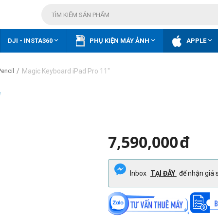



DJI - INSTA360
PHỤ KIỆN MÁY ẢNH
APPLE
/
Magic Keyboard iPad Pro 11"
encil
"
7,590,000
đ
Inbox
TẠI ĐÂY
để nhận giá s