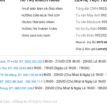
.VN
HỔ TRỢ KHÁCH HÀNG
LIÊN HỆ TRỰC TIẾ
Tổng đài CSKH
0922
THUÊ MÁY ẢNH VÀ ỐNG KÍNH
Tư vấn Máy Ảnh
092
HƯỚNG DẪN MUA TRẢ GÓP
Tư vấn Macbook
09
TRUNG TÂM BẢO HÀNH
Hỗ trợ Sự Kiện
0908
THÔNG TIN THANH TOÁN
Tư vấn khác
092202
Chính sách bảo hành
Mua sỉ - Dự Án
0972 6
Góp ý, Báo giá
Lamvt
| 8h30 - 21h00 (CN: 8h30 - 20h00, Lễ: 8h30
ành, TP. HCM. ĐT: 0922 022 022
| 9h00 - 19h00 (Ngày Lễ: 9h00 - 19h00)
n Thơ. ĐT: 092.2345.488
| 8h00 - 20h00 (Chủ Nhật & Ngày Lễ: 9h00 -
TP. Đà Nẵng. ĐT: 0927 28 5678
| 9h00 - 20h00 (Chủ Nhật & Ngày Lễ: 9h00 
 ĐT: 0922 88 2662 - 092.995.1111
| 9h00 - 20h00 (Chủ Nhật & Ngày Lễ: 9h00 - 18h00
 Phòng, ĐT: 0835 091 246
nh Cao - zShop.vn
All Rights Reserved