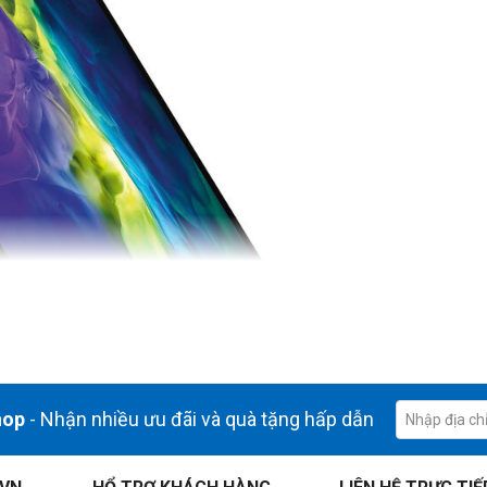
hop
- Nhận nhiều ưu đãi và quà tặng hấp dẫn