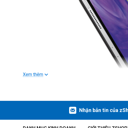
Xem thêm
Nhận bản tin của zS