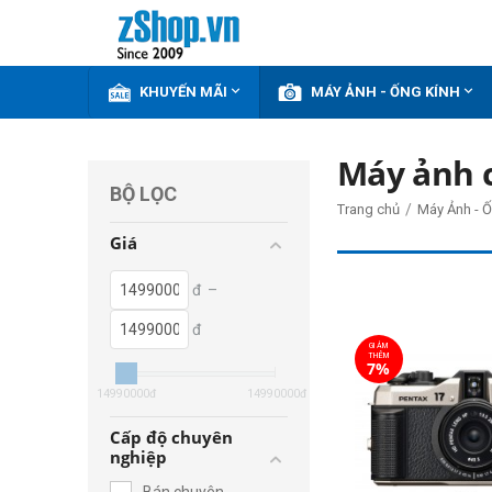


KHUYẾN MÃI
MÁY ẢNH - ỐNG KÍNH
Máy ảnh c
BỘ LỌC
/
Trang chủ
Máy Ảnh - Ố
Giá
đ
–
đ
GIẢM
THÊM
7%
14990000
đ
14990000
đ
Cấp độ chuyên
nghiệp