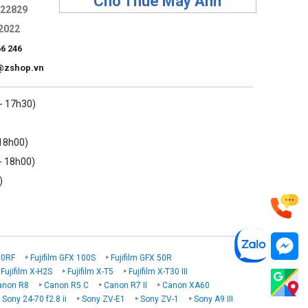
Cho Thuê Máy Ảnh
322829
2022
66 246
@zshop.vn
 - 17h30)
 18h00)
- 18h00)
)
00RF
Fujifilm GFX 100S
Fujifilm GFX 50R
Fujifilm X-H2S
Fujifilm X-T5
Fujifilm X-T30 III
anon R8
Canon R5 C
Canon R7 II
Canon XA60
Sony 24-70 f2.8 ii
Sony ZV-E1
Sony ZV-1
Sony A9 III