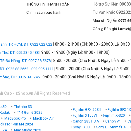
Hỗ trợ Sự Kiện
0908
THÔNG TIN THANH TOÁN
Tư vấn khác
092202
Chính sách bảo hành
Mua sỉ - Dự Án
0972 6
Góp ý, Báo giá
Lamvt
| 8h30 - 21h00 (CN: 8h30 - 20h00, Lễ: 8h30
ành, TP. HCM. ĐT: 0922 022 022
| 9h00 - 19h00 (Ngày Lễ: 9h00 - 19h00)
n Thơ. ĐT: 092.2345.488
| 8h00 - 20h00 (Chủ Nhật & Ngày Lễ: 9h00 -
TP. Đà Nẵng. ĐT: 0927 28 5678
| 9h00 - 20h00 (Chủ Nhật & Ngày Lễ: 9h00 
 ĐT: 0922 88 2662 - 092.995.1111
| 9h00 - 20h00 (Chủ Nhật & Ngày Lễ: 9h00 - 18h00
 Phòng, ĐT: 0835 091 246
nh Cao - zShop.vn
All Rights Reserved
o SD
Thẻ nhớ SD
Fujifilm GFX 50S II
Fujifilm GFX 1
 Kodak
T14 Gen 6 2025
Fujifilm X100VI
Fujifilm X-S20
MacBook Pro
MacBook Air
Canon 285 HS A
Canon V1
C
k Pro 14in M4 2024
Sony FX30
Sony E 15mm f1.4
2024
Mac Studio 2025