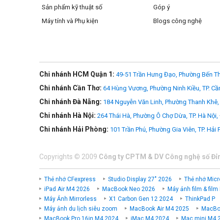
Sản phẩm kỹ thuật số
Góp ý
Máy tính và Phụ kiện
Blogs công nghệ
Chi nhánh HCM Quận 1:
49-51 Trần Hưng Đạo, Phường Bến Th
Chi nhánh Cần Thơ:
64 Hùng Vương, Phường Ninh Kiều, TP. Cầ
Chi nhánh Đà Nẵng:
184 Nguyễn Văn Linh, Phường Thanh Khê, 
Chi nhánh Hà Nội:
264 Thái Hà, Phường Ô Chợ Dừa, TP. Hà Nội,
Chi nhánh Hải Phòng:
101 Trần Phú, Phường Gia Viên, TP. Hải
Copyrights
©
2009
Công ty CPTM & DV Công nghệ số Đỉ
Thẻ nhớ CFexpress
Studio Display 27" 2026
Thẻ nhớ Micr
iPad Air M4 2026
MacBook Neo 2026
Máy ảnh film & film
Máy Ảnh Mirrorless
X1 Carbon Gen 12 2024
ThinkPad P
Máy ảnh du lịch siêu zoom
MacBook Air M4 2025
MacBoo
MacBook Pro 16in M4 2024
iMac M4 2024
Mac mini M4 