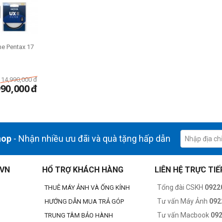
me Pentax 17
14,990,000
đ
990,000
đ
hop
- Nhận nhiều ưu đãi và quà tặng hấp dẫn
.VN
HỔ TRỢ KHÁCH HÀNG
LIÊN HỆ TRỰC TIẾ
Tổng đài CSKH
0922
THUÊ MÁY ẢNH VÀ ỐNG KÍNH
Tư vấn Máy Ảnh
092
HƯỚNG DẪN MUA TRẢ GÓP
Tư vấn Macbook
09
TRUNG TÂM BẢO HÀNH