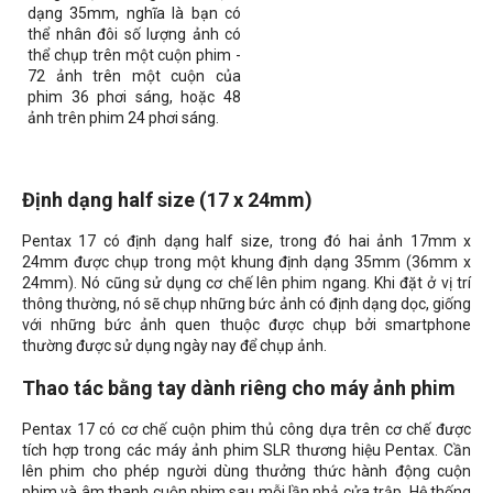
dạng 35mm, nghĩa là bạn có
thể nhân đôi số lượng ảnh có
thể chụp trên một cuộn phim -
72 ảnh trên một cuộn của
phim 36 phơi sáng, hoặc 48
ảnh trên phim 24 phơi sáng.
Định dạng half size (17 x 24mm)
Pentax 17 có định dạng half size, trong đó hai ảnh 17mm x
24mm được chụp trong một khung định dạng 35mm (36mm x
24mm). Nó cũng sử dụng cơ chế lên phim ngang. Khi đặt ở vị trí
thông thường, nó sẽ chụp những bức ảnh có định dạng dọc, giống
với những bức ảnh quen thuộc được chụp bởi smartphone
thường được sử dụng ngày nay để chụp ảnh.
Thao tác bằng tay dành riêng cho máy ảnh phim
Pentax 17 có cơ chế cuộn phim thủ công dựa trên cơ chế được
tích hợp trong các máy ảnh phim SLR thương hiệu Pentax. Cần
lên phim cho phép người dùng thưởng thức hành động cuộn
phim và âm thanh cuộn phim sau mỗi lần nhả cửa trập. Hệ thống