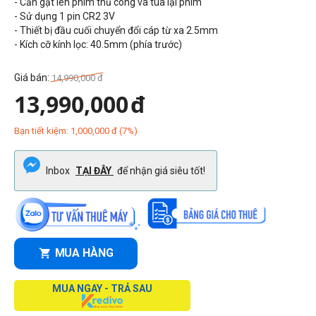
- Cần gạt lên phim thủ công và tua lại phim
- Sử dụng 1 pin CR2 3V
- Thiết bị đầu cuối chuyển đổi cáp từ xa 2.5mm
- Kích cỡ kính lọc: 40.5mm (phía trước)
Giá bán:
14,990,000
đ
13,990,000
đ
Bạn tiết kiệm:
1,000,000
đ
(
7
%)
Inbox
TẠI ĐÂY
để nhận giá siêu tốt!
MUA HÀNG
MUA NGAY - TRẢ SAU