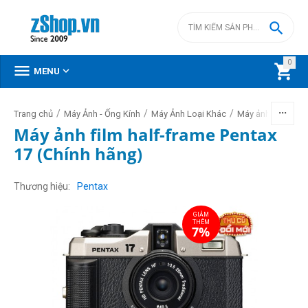

0



MENU
/
/
/
Trang chủ
Máy Ảnh - Ống Kính
Máy Ảnh Loại Khác
Máy ảnh chụp film
Máy ảnh film half-frame Pentax
17 (Chính hãng)
GIẢM
THÊM
7%
Thương hiệu
Pentax