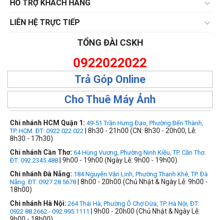
HỔ TRỢ KHÁCH HÀNG
LIÊN HỆ TRỰC TIẾP
TỔNG ĐÀI CSKH
0922022022
Trả Góp Online
Cho Thuê Máy Ảnh
Chi nhánh HCM Quận 1:
49-51 Trần Hưng Đạo, Phường Bến Thành,
| 8h30 - 21h00 (CN: 8h30 - 20h00, Lễ:
TP. HCM. ĐT: 0922 022 022
8h30 - 17h30)
Chi nhánh Cần Thơ:
64 Hùng Vương, Phường Ninh Kiều, TP. Cần Thơ.
| 9h00 - 19h00 (Ngày Lễ: 9h00 - 19h00)
ĐT: 092.2345.488
Chi nhánh Đà Nẵng:
184 Nguyễn Văn Linh, Phường Thanh Khê, TP. Đà
| 8h00 - 20h00 (Chủ Nhật & Ngày Lễ: 9h00 -
Nẵng. ĐT: 0927 28 5678
18h00)
Chi nhánh Hà Nội:
264 Thái Hà, Phường Ô Chợ Dừa, TP. Hà Nội, ĐT:
| 9h00 - 20h00 (Chủ Nhật & Ngày Lễ:
0922 88 2662 - 092.995.1111
9h00 - 18h00)