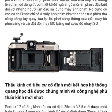
lên phim dễ dàng được thiết kế để ngăn ngừa lỗi lên phim, đặc biệt
đối với những người lần đầu sử dụng máy ảnh phim. Nó cũng có
các cơ chế khác chỉ có ở máy ảnh phim như thao tác tua phim thủ
công bằng tay quay tua lại, bù phơi sáng thông qua nút xoay bù
phơi sáng và cài đặt độ nhạy ISO bằng nút xoay độ nhạy ISO.
Thấu kính có tiêu cự cố định mới kết hợp hệ thống
quang học đã được chứng minh và công nghệ phủ
thấu kính mới nhất
Pentax 17 có ống kính tiêu cự cố định 25mm f/3.5 mới được phát
triển (tương đương với ống kính 37mm ở định dạng 35mm). Dựa