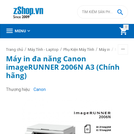

0



MENU
/
/
/
/
Trang chủ
Máy Tính - Laptop
Phụ Kiện Máy Tính
Máy in
Máy in Ca
Máy in đa năng Canon
imageRUNNER 2006N A3 (Chính
hãng)
Thương hiệu
Canon