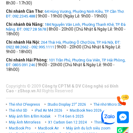
8h30 - 17h30)
Chi nhánh Cần Thơ:
64 Hùng Vương, Phường Ninh Kiều, TP. Cần Thơ.
| 9h00 - 19h00 (Ngày Lễ: 9h00 - 19h00)
ĐT: 092.2345.488
Chi nhánh Đà Nẵng:
184 Nguyễn Văn Linh, Phường Thanh Khê, TP. Đà
| 8h00 - 20h00 (Chủ Nhật & Ngày Lễ: 9h00 -
Nẵng. ĐT: 0927 28 5678
18h00)
Chi nhánh Hà Nội:
264 Thái Hà, Phường Ô Chợ Dừa, TP. Hà Nội, ĐT:
| 9h00 - 20h00 (Chủ Nhật & Ngày Lễ:
0922 88 2662 - 092.995.1111
9h00 - 18h00)
Chi nhánh Hải Phòng:
101 Trần Phú, Phường Gia Viên, TP. Hải Phòng,
| 9h00 - 20h00 (Chủ Nhật & Ngày Lễ: 9h00 -
ĐT: 0835 091 246
18h00)
Copyrights
©
2009
Công ty CPTM & DV Công nghệ số Đỉnh
Cao - zShop.vn
All Rights Reserved
Thẻ nhớ CFexpress
Studio Display 27" 2026
Thẻ nhớ Micro SD
Thẻ nhớ SD
iPad Air M4 2026
MacBook Neo 2026
Máy ảnh film & film Kodak
T14 Gen 6 2025
Máy Ảnh Mirrorless
X1 Carbon Gen 12 2024
ThinkPad P
MacBook Pro
MacBook Air
Máy ảnh du lịch siêu zoom