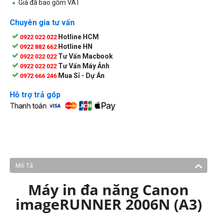
Giá đã bao gồm VAT
Chuyên gia tư vấn
Hotline HCM
0922 022 022
Hotline HN
0922 882 662
Tư Vấn Macbook
0922 022 022
Tư Vấn Máy Ảnh
0922 022 022
Mua Sỉ - Dự Án
0972 666 246
Hỗ trợ trả góp
Mô Tả
Máy in đa năng Canon
imageRUNNER 2006N (A3)