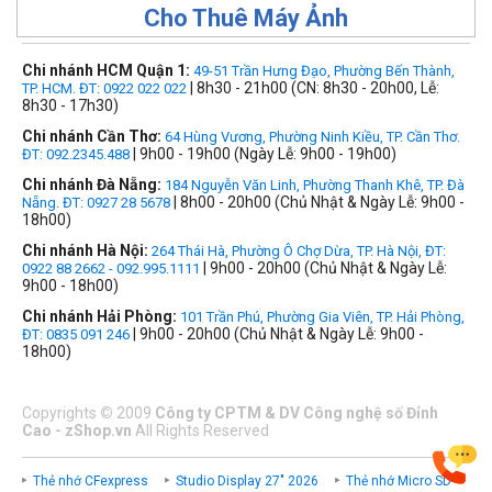
Cho Thuê Máy Ảnh
Chi nhánh HCM Quận 1:
49-51 Trần Hưng Đạo, Phường Bến Thành,
| 8h30 - 21h00 (CN: 8h30 - 20h00, Lễ:
TP. HCM. ĐT: 0922 022 022
8h30 - 17h30)
Chi nhánh Cần Thơ:
64 Hùng Vương, Phường Ninh Kiều, TP. Cần Thơ.
| 9h00 - 19h00 (Ngày Lễ: 9h00 - 19h00)
ĐT: 092.2345.488
Chi nhánh Đà Nẵng:
184 Nguyễn Văn Linh, Phường Thanh Khê, TP. Đà
| 8h00 - 20h00 (Chủ Nhật & Ngày Lễ: 9h00 -
Nẵng. ĐT: 0927 28 5678
18h00)
Chi nhánh Hà Nội:
264 Thái Hà, Phường Ô Chợ Dừa, TP. Hà Nội, ĐT:
| 9h00 - 20h00 (Chủ Nhật & Ngày Lễ:
0922 88 2662 - 092.995.1111
9h00 - 18h00)
Chi nhánh Hải Phòng:
101 Trần Phú, Phường Gia Viên, TP. Hải Phòng,
| 9h00 - 20h00 (Chủ Nhật & Ngày Lễ: 9h00 -
ĐT: 0835 091 246
18h00)
Copyrights
©
2009
Công ty CPTM & DV Công nghệ số Đỉnh
Cao - zShop.vn
All Rights Reserved
Thẻ nhớ CFexpress
Studio Display 27" 2026
Thẻ nhớ Micro SD