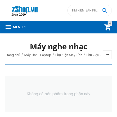

0



MENU
Máy nghe nhạc
BỘ LỌC
/
/
/
/
Trang chủ
Máy Tính - Laptop
Phụ Kiện Máy Tính
Phụ kiện khác
Giá
đ
–
đ
2150000
đ
2150000
đ
Không có sản phẩm trong phần này