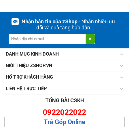
Nhận bản tin của zShop
- Nhận nhiều ưu
đãi và quà tặng hấp dẫn
DANH MỤC KINH DOANH
GIỚI THIỆU ZSHOP.VN
HỔ TRỢ KHÁCH HÀNG
LIÊN HỆ TRỰC TIẾP
TỔNG ĐÀI CSKH
0922022022
Trả Góp Online