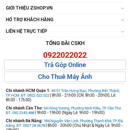
GIỚI THIỆU ZSHOP.VN
HỔ TRỢ KHÁCH HÀNG
LIÊN HỆ TRỰC TIẾP
TỔNG ĐÀI CSKH
0922022022
Trả Góp Online
Cho Thuê Máy Ảnh
Chi nhánh HCM Quận 1:
49-51 Trần Hưng Đạo, Phường Bến Thành,
| 8h30 - 21h00 (CN: 8h30 - 20h00, Lễ:
TP. HCM. ĐT: 0922 022 022
8h30 - 17h30)
Chi nhánh Cần Thơ:
64 Hùng Vương, Phường Ninh Kiều, TP. Cần Thơ.
| 9h00 - 19h00 (Ngày Lễ: 9h00 - 19h00)
ĐT: 092.2345.488
Chi nhánh Đà Nẵng:
184 Nguyễn Văn Linh, Phường Thanh Khê, TP. Đà
| 8h00 - 20h00 (Chủ Nhật & Ngày Lễ: 9h00 -
Nẵng. ĐT: 0927 28 5678