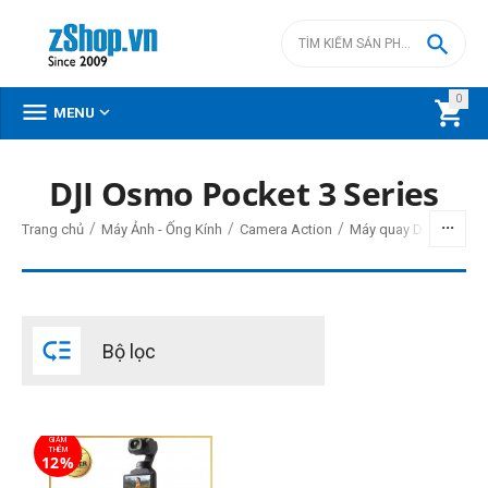

0



MENU
DJI Osmo Pocket 3 Series
BỘ LỌC
/
/
/
Trang chủ
Máy Ảnh - Ống Kính
Camera Action
Máy quay DJI Pocket -
Giá
đ
–
đ

Bộ lọc
12800000
đ
12800000
đ
Cấp độ chuyên nghiệp
GIẢM
Vlogger & sáng tạo nội dung
THÊM
12%