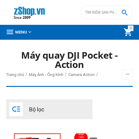

0



MENU
DANH MỤC SẢN PHẨM
Máy quay DJI Pocket -
Action
Menu
/
/
/
Trang chủ
Máy Ảnh - Ống Kính
Camera Action
BỘ LỌC
Giá

Bộ lọc
đ
–
đ
GIẢM
THÊM
0
đ
19990000
đ