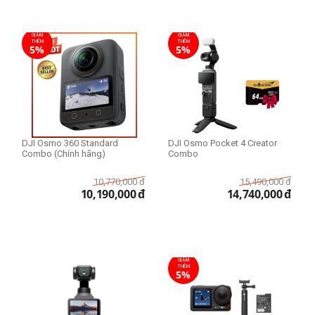
GIẢM
GIẢM
THÊM
THÊM
5%
5%
DJI Osmo 360 Standard
DJI Osmo Pocket 4 Creator
Combo (Chính hãng)
Combo
10,770,000
đ
15,490,000
đ
10,190,000
đ
14,740,000
đ
GIẢM
THÊM
5%