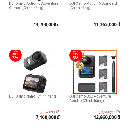
DJI Osmo Action 6 Adventure
DJI Osmo Action 6 Standard
Combo (Chính hãng)
(Chính hãng)
13,700,000
đ
11,165,000
đ
GIẢM
GIẢM
THÊM
THÊM
3%
5%
DJI Osmo Nano (Chính hãng)
DJI Osmo 360 Adventure
Combo (Chính hãng)
7,360,000
đ
13,650,000
đ
7,160,000
đ
12,960,000
đ