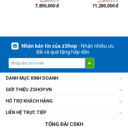
8,360,000
đ
12,800,000
đ
7,890,000
đ
11,280,000
đ
Nhận bản tin của zShop
- Nhận nhiều ưu
đãi và quà tặng hấp dẫn
DANH MỤC KINH DOANH
GIỚI THIỆU ZSHOP.VN
HỔ TRỢ KHÁCH HÀNG
LIÊN HỆ TRỰC TIẾP
TỔNG ĐÀI CSKH