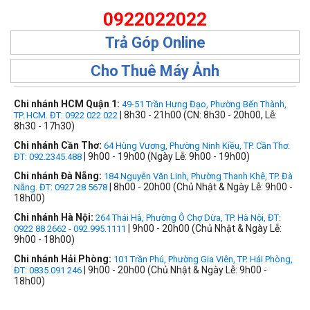
0922022022
Trả Góp Online
Cho Thuê Máy Ảnh
Chi nhánh HCM Quận 1:
49-51 Trần Hưng Đạo, Phường Bến Thành,
| 8h30 - 21h00 (CN: 8h30 - 20h00, Lễ:
TP. HCM. ĐT: 0922 022 022
8h30 - 17h30)
Chi nhánh Cần Thơ:
64 Hùng Vương, Phường Ninh Kiều, TP. Cần Thơ.
| 9h00 - 19h00 (Ngày Lễ: 9h00 - 19h00)
ĐT: 092.2345.488
Chi nhánh Đà Nẵng:
184 Nguyễn Văn Linh, Phường Thanh Khê, TP. Đà
| 8h00 - 20h00 (Chủ Nhật & Ngày Lễ: 9h00 -
Nẵng. ĐT: 0927 28 5678
18h00)
Chi nhánh Hà Nội:
264 Thái Hà, Phường Ô Chợ Dừa, TP. Hà Nội, ĐT:
| 9h00 - 20h00 (Chủ Nhật & Ngày Lễ:
0922 88 2662 - 092.995.1111
9h00 - 18h00)
Chi nhánh Hải Phòng:
101 Trần Phú, Phường Gia Viên, TP. Hải Phòng,
| 9h00 - 20h00 (Chủ Nhật & Ngày Lễ: 9h00 -
ĐT: 0835 091 246
18h00)