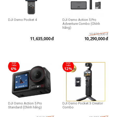
DJI Osmo Pocket 4
DJI Osmo Action 5 Pro
Adventure Combo (Chính
hãng)
10,870,000
đ
11,635,000
đ
10,290,000
đ
GIẢM
GIẢM
THÊM
THÊM
6%
12%
DJI Osmo Action 5 Pro
DJI Osmo Pocket 3 Creator
Standard (Chính hãng)
Combo