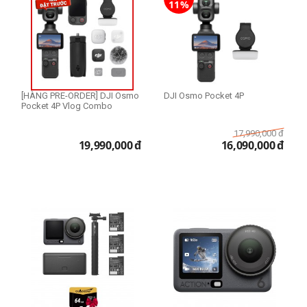
11%
Cấp độ chuyên nghiệp
Vlogger & sáng tạo nội dung
[HÀNG PRE-ORDER] DJI Osmo
DJI Osmo Pocket 4P
Pocket 4P Vlog Combo
17,990,000
đ
19,990,000
đ
16,090,000
đ