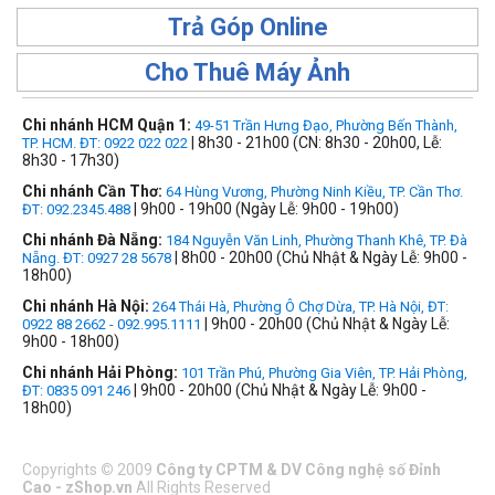
Trả Góp Online
Cho Thuê Máy Ảnh
Chi nhánh HCM Quận 1:
49-51 Trần Hưng Đạo, Phường Bến Thành,
| 8h30 - 21h00 (CN: 8h30 - 20h00, Lễ:
TP. HCM. ĐT: 0922 022 022
8h30 - 17h30)
Chi nhánh Cần Thơ:
64 Hùng Vương, Phường Ninh Kiều, TP. Cần Thơ.
| 9h00 - 19h00 (Ngày Lễ: 9h00 - 19h00)
ĐT: 092.2345.488
Chi nhánh Đà Nẵng:
184 Nguyễn Văn Linh, Phường Thanh Khê, TP. Đà
| 8h00 - 20h00 (Chủ Nhật & Ngày Lễ: 9h00 -
Nẵng. ĐT: 0927 28 5678
18h00)
Chi nhánh Hà Nội:
264 Thái Hà, Phường Ô Chợ Dừa, TP. Hà Nội, ĐT:
| 9h00 - 20h00 (Chủ Nhật & Ngày Lễ:
0922 88 2662 - 092.995.1111
9h00 - 18h00)
Chi nhánh Hải Phòng:
101 Trần Phú, Phường Gia Viên, TP. Hải Phòng,
| 9h00 - 20h00 (Chủ Nhật & Ngày Lễ: 9h00 -
ĐT: 0835 091 246
18h00)
Copyrights
©
2009
Công ty CPTM & DV Công nghệ số Đỉnh
Cao - zShop.vn
All Rights Reserved