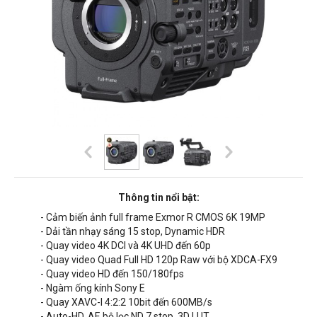
Thông tin nổi bật:
- Cảm biến ảnh full frame Exmor R CMOS 6K 19MP
- Dải tần nhạy sáng 15 stop, Dynamic HDR
- Quay video 4K DCI và 4K UHD đến 60p
- Quay video Quad Full HD 120p Raw với bộ XDCA-FX9
- Quay video HD đến 150/180fps
- Ngàm ống kính Sony E
- Quay XAVC-I 4:2:2 10bit đến 600MB/s
- Auto-HD, AF, bộ lọc ND 7 stop, 3D LUT