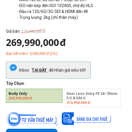
- ISO nền kép đến ISO 102400, chế độ HLG
- Đầu ra 12G/6G/3G-SDI & HDMI đến 4K
- Trọng lượng: 2kg (chỉ thân máy)
Giá bán:
274,990,000
đ
269,990,000
đ
Bạn tiết kiệm:
5,000,000
đ
(
2
%)
Inbox
TẠI ĐÂY
để nhận giá siêu tốt!
Tùy Chọn :
Body Only
Kèm Lens Sony FE 24-70mm
f/2.8 GM II
269,990,000
đ
315,990,000
đ