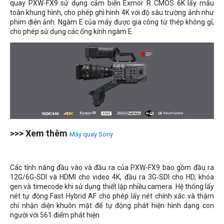
quay PXW-FX9 sử dụng cảm biến Exmor R CMOS 6K lấy mẫu
toàn khung hình, cho phép ghi hình 4K với độ sâu trường ảnh như
phim điện ảnh. Ngàm E của máy được gia công từ thép không gỉ,
cho phép sử dụng các ống kính ngàm E.
>>> Xem thêm
Máy quay Sony
Các tính năng đầu vào và đầu ra của PXW-FX9 bao gồm đầu ra
12G/6G-SDI và HDMI cho video 4K, đầu ra 3G-SDI cho HD, khóa
gen và timecode khi sử dụng thiết lập nhiều camera. Hệ thống lấy
nét tự động Fast Hybrid AF cho phép lấy nét chính xác và thậm
chí nhận diện khuôn mặt để tự động phát hiện hình dạng con
người với 561 điểm phát hiện.