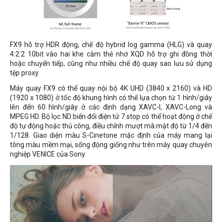
FX9 hỗ trợ HDR động, chế độ
hybrid log gamma
(HLG) và quay
4:2:2 10bit vào hai khe cắm thẻ nhớ XQD hỗ trợ ghi đồng thời
hoặc chuyển tiếp, cũng như nhiều chế độ quay sao lưu sử dụng
tệp proxy.
Máy quay FX9 có thể quay nội bộ 4K UHD (3840 x 2160) và HD
(1920 x 1080) ở tốc độ khung hình có thể lựa chọn từ 1 hình/giây
lên đến 60 hình/giây ở các định dạng XAVC-I, XAVC-Long và
MPEG HD. Bộ lọc ND biến đổi điện tử 7 stop có thể hoạt động ở chế
độ tự động hoặc thủ công, điều chỉnh mượt mà mật độ từ 1/4 đến
1/128. Giao diện màu S-Cinetone mặc định của máy mang lại
tông màu mềm mại, sống động giống như trên máy quay chuyên
nghiệp VENICE của Sony.