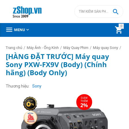

0



MENU
/
/
/
/
Trang chủ
Máy Ảnh - Ống Kính
Máy Quay Phim
Máy quay Sony
[HÀNG ĐẶT TRƯỚC] Máy quay
Sony PXW-FX9V (Body) (Chính
hãng) (Body Only)
GIẢM
THÊM
2%
Thương hiệu
Sony