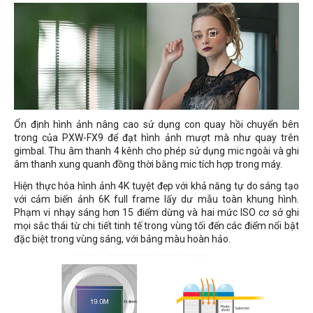
Ổn định hình ảnh nâng cao sử dụng con quay hồi chuyển bên
trong của PXW-FX9 để đạt hình ảnh mượt mà như quay trên
gimbal. Thu âm thanh 4 kênh cho phép sử dụng mic ngoài và ghi
âm thanh xung quanh đồng thời bằng mic tích hợp trong máy.
Hiện thực hóa hình ảnh 4K tuyệt đẹp với khả năng tự do sáng tạo
với cảm biến ảnh 6K full frame lấy dư mẫu toàn khung hình.
Phạm vi nhạy sáng hơn 15 điểm dừng và hai mức ISO cơ sở ghi
mọi sắc thái từ chi tiết tinh tế trong vùng tối đến các điểm nổi bật
đặc biệt trong vùng sáng, với bảng màu hoàn hảo.