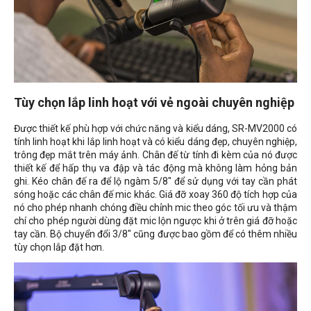
Tùy chọn lắp linh hoạt với vẻ ngoài chuyên nghiệp
Được thiết kế phù hợp với chức năng và kiểu dáng, SR-MV2000 có
tính linh hoạt khi lắp linh hoạt và có kiểu dáng đẹp, chuyên nghiệp,
trông đẹp mắt trên máy ảnh. Chân đế từ tính đi kèm của nó được
thiết kế để hấp thụ va đập và tác động mà không làm hỏng bản
ghi. Kéo chân đế ra để lộ ngàm 5/8" để sử dụng với tay cần phát
sóng hoặc các chân đế mic khác. Giá đỡ xoay 360 độ tích hợp của
nó cho phép nhanh chóng điều chỉnh mic theo góc tối ưu và thậm
chí cho phép người dùng đặt mic lộn ngược khi ở trên giá đỡ hoặc
tay cần. Bộ chuyển đổi 3/8" cũng được bao gồm để có thêm nhiều
tùy chọn lắp đặt hơn.