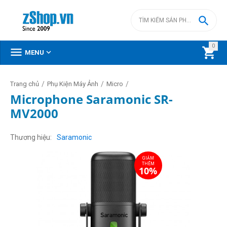

0



MENU
/
/
/
Trang chủ
Phụ Kiện Máy Ảnh
Micro
Microphone Saramonic SR-
MV2000
GIẢM
THÊM
10%
Thương hiệu
Saramonic