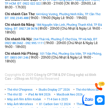
| 8h30 - 21h00 (CN: 8h30 - 20h00, Lễ:
TP. HCM. ĐT: 0922 022 022
8h30 - 17h30)
Chi nhánh Cần Thơ:
64 Hùng Vương, Phường Ninh Kiều, TP. Cần Thơ.
| 9h00 - 19h00 (Ngày Lễ: 9h00 - 19h00)
ĐT: 092.2345.488
Chi nhánh Đà Nẵng:
184 Nguyễn Văn Linh, Phường Thanh Khê, TP. Đà
| 8h00 - 20h00 (Chủ Nhật & Ngày Lễ: 9h00 -
Nẵng. ĐT: 0927 28 5678
18h00)
Chi nhánh Hà Nội:
264 Thái Hà, Phường Ô Chợ Dừa, TP. Hà Nội, ĐT:
| 9h00 - 20h00 (Chủ Nhật & Ngày Lễ:
0922 88 2662 - 092.995.1111
9h00 - 18h00)
Chi nhánh Hải Phòng:
101 Trần Phú, Phường Gia Viên, TP. Hải Phòng,
| 9h00 - 20h00 (Chủ Nhật & Ngày Lễ: 9h00 -
ĐT: 0835 091 246
18h00)
Copyrights
©
2009
Công ty CPTM & DV Công nghệ số Đỉnh
Cao - zShop.vn
All Rights Reserved
Thẻ nhớ CFexpress
Studio Display 27" 2026
Thẻ nhớ Micro SD
Thẻ nhớ SD
iPad Air M4 2026
MacBook Neo 2026
Máy ảnh film & film Kodak
T14 Gen 6 2025
Máy Ảnh Mirrorless
X1 Carbon Gen 12 2024
ThinkPad P