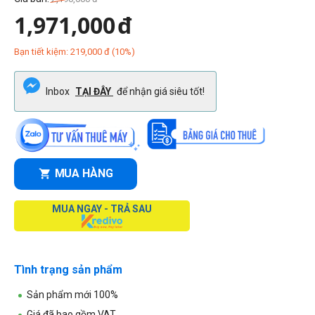
1,971,000
đ
Bạn tiết kiệm:
219,000
đ
(
10
%)
Inbox
TẠI ĐÂY
để nhận giá siêu tốt!
MUA HÀNG
MUA NGAY - TRẢ SAU
Tình trạng sản phẩm
Sản phẩm mới 100%
Giá đã bao gồm VAT