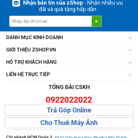
Nhận bản tin của zShop
- Nhận nhiều ưu
đãi và quà tặng hấp dẫn
DANH MỤC KINH DOANH
GIỚI THIỆU ZSHOP.VN
HỔ TRỢ KHÁCH HÀNG
LIÊN HỆ TRỰC TIẾP
TỔNG ĐÀI CSKH
0922022022
Trả Góp Online
Cho Thuê Máy Ảnh
Chi nhánh HCM Quận 1:
49-51 Trần Hưng Đạo, Phường Bến Thành,