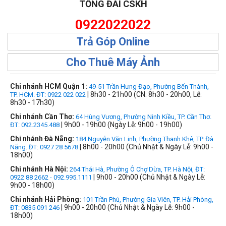
TỔNG ĐÀI CSKH
0922022022
Trả Góp Online
Cho Thuê Máy Ảnh
Chi nhánh HCM Quận 1:
49-51 Trần Hưng Đạo, Phường Bến Thành,
| 8h30 - 21h00 (CN: 8h30 - 20h00, Lễ:
TP. HCM. ĐT: 0922 022 022
8h30 - 17h30)
Chi nhánh Cần Thơ:
64 Hùng Vương, Phường Ninh Kiều, TP. Cần Thơ.
| 9h00 - 19h00 (Ngày Lễ: 9h00 - 19h00)
ĐT: 092.2345.488
Chi nhánh Đà Nẵng:
184 Nguyễn Văn Linh, Phường Thanh Khê, TP. Đà
| 8h00 - 20h00 (Chủ Nhật & Ngày Lễ: 9h00 -
Nẵng. ĐT: 0927 28 5678
18h00)
Chi nhánh Hà Nội:
264 Thái Hà, Phường Ô Chợ Dừa, TP. Hà Nội, ĐT:
| 9h00 - 20h00 (Chủ Nhật & Ngày Lễ:
0922 88 2662 - 092.995.1111
9h00 - 18h00)
Chi nhánh Hải Phòng:
101 Trần Phú, Phường Gia Viên, TP. Hải Phòng,
| 9h00 - 20h00 (Chủ Nhật & Ngày Lễ: 9h00 -
ĐT: 0835 091 246
18h00)