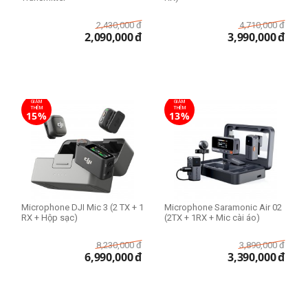
2,430,000
đ
4,710,000
đ
2,090,000
đ
3,990,000
đ
GIẢM
GIẢM
THÊM
THÊM
15%
13%
Microphone DJI Mic 3 (2 TX + 1
Microphone Saramonic Air 02
RX + Hộp sạc)
(2TX + 1RX + Mic cài áo)
8,230,000
đ
3,890,000
đ
6,990,000
đ
3,390,000
đ