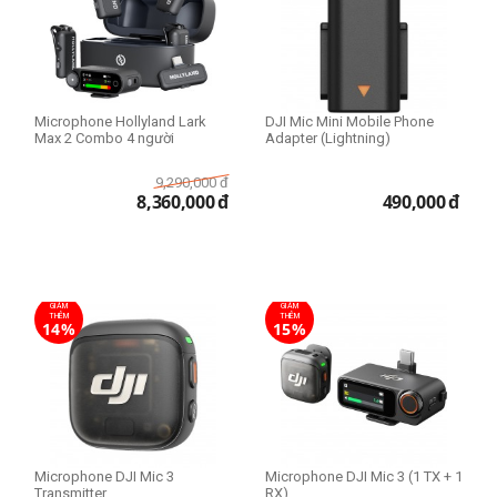
Microphone Hollyland Lark
DJI Mic Mini Mobile Phone
Max 2 Combo 4 người
Adapter (Lightning)
9,290,000
đ
8,360,000
đ
490,000
đ
GIẢM
GIẢM
THÊM
THÊM
14%
15%
Microphone DJI Mic 3
Microphone DJI Mic 3 (1 TX + 1
Transmitter
RX)