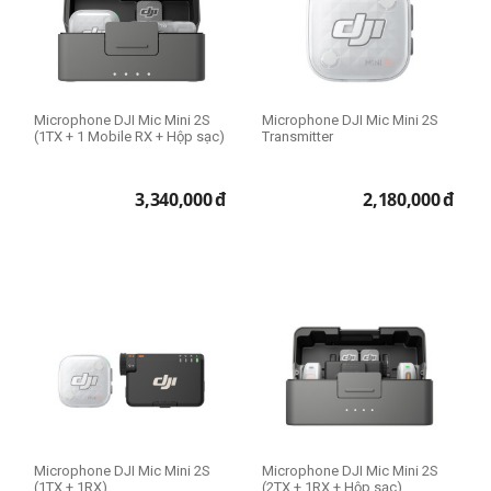
Thương hiệu
BOYA
DJI
Microphone DJI Mic Mini 2S
Microphone DJI Mic Mini 2S
Godox
(1TX + 1 Mobile RX + Hộp sạc)
Transmitter
Hollyland
Insta360
3,340,000
đ
2,180,000
đ
RODE
Saramonic
Sony
Microphone DJI Mic Mini 2S
Microphone DJI Mic Mini 2S
(1TX + 1RX)
(2TX + 1RX + Hộp sạc)