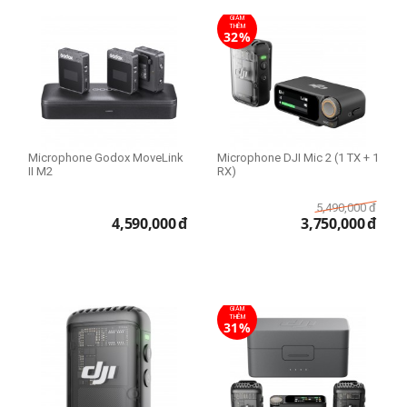
GIẢM
THÊM
32%
Microphone Godox MoveLink
Microphone DJI Mic 2 (1 TX + 1
II M2
RX)
5,490,000
đ
4,590,000
đ
3,750,000
đ
GIẢM
THÊM
31%