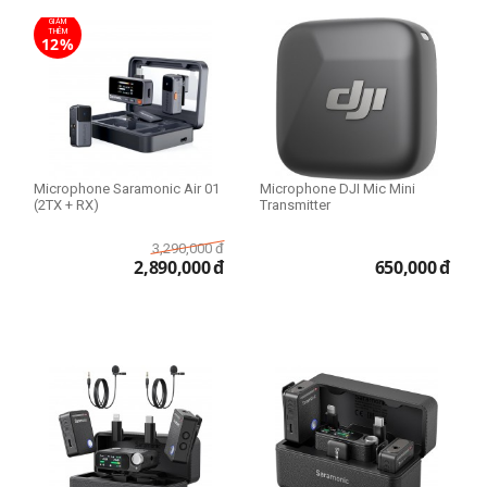
GIẢM
THÊM
12%
Microphone Saramonic Air 01
Microphone DJI Mic Mini
(2TX + RX)
Transmitter
3,290,000
đ
2,890,000
đ
650,000
đ