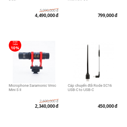
5,090,000
đ
4,490,000
đ
799,000
đ
GIẢM
THÊM
10%
Microphone Saramonic Vmic
Cáp chuyển đổi Rode SC16
Mini S II
USB-C to USB-C
2,600,000
đ
2,340,000
đ
450,000
đ