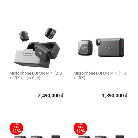
Microphone DJI Mic Mini (2TX
Microphone DJI Mic Mini (1TX
+ 1RX + Hộp Sạc)
+ 1RX)
2,490,000
đ
1,390,000
đ
GIẢM
GIẢM
THÊM
THÊM
12%
12%