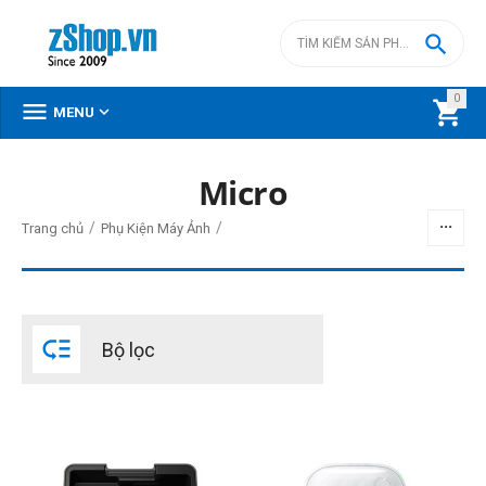

0



MENU
DANH MỤC SẢN PHẨM
Micro
Menu
/
/
Trang chủ
Phụ Kiện Máy Ảnh
BỘ LỌC

Bộ lọc
Giá
đ
–
đ
400000
đ
14590000
đ