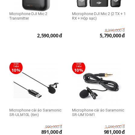
Microphone DJI Mic 2
Microphone DJI Mic 2 (2 TX + 1
Transmitter
RX + Hộp sạc)
8,390,000
đ
2,590,000
đ
5,790,000
đ
GIẢM
GIẢM
THÊM
THÊM
10%
10%
Microphone cài áo Saramonic
Microphone cài áo Saramonic
SR-ULM10L (6m)
SR-UM10-M1
990,000
đ
1,090,000
đ
891,000
đ
981,000
đ