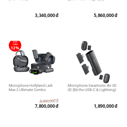
3,340,000
đ
5,860,000
đ
GIẢM
THÊM
12%
Microphone Hollyland Lark
Microphone Saramonic Air SE
Max 2 Ultimate Combo
02 (Bộ thu USB-C & Lightning)
8,900,000
đ
7,800,000
đ
1,890,000
đ