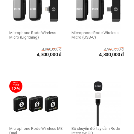
Microphone Rode Wireless
Microphone Rode Wireless
Micro (Lightning)
Micro (USB-C)
4,900,000
đ
4,900,000
đ
4,300,000
đ
4,300,000
đ
GIẢM
THÊM
12%
Microphone Rode Wireless ME
Bộ chuyển đổi tay cầm Rode
Dual
Interview GO