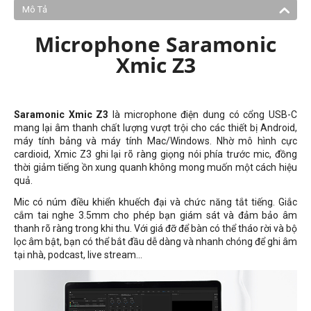
Mô Tả
Microphone Saramonic
Xmic Z3
Saramonic Xmic Z3
là microphone điện dung có cổng USB-C
mang lại âm thanh chất lượng vượt trội cho các thiết bị Android,
máy tính bảng và máy tính Mac/Windows. Nhờ mô hình cực
cardioid, Xmic Z3 ghi lại rõ ràng giọng nói phía trước mic, đồng
thời giảm tiếng ồn xung quanh không mong muốn một cách hiệu
quả.
Mic có núm điều khiển khuếch đại và chức năng tắt tiếng. Giắc
cắm tai nghe 3.5mm cho phép bạn giám sát và đảm bảo âm
thanh rõ ràng trong khi thu. Với giá đỡ để bàn có thể tháo rời và bộ
lọc âm bật, bạn có thể bắt đầu dễ dàng và nhanh chóng để ghi âm
tại nhà, podcast, live stream...