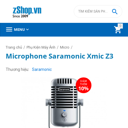

0



MENU
/
/
/
Trang chủ
Phụ Kiện Máy Ảnh
Micro
Microphone Saramonic Xmic Z3
GIẢM
THÊM
Thương hiệu
Saramonic
10%