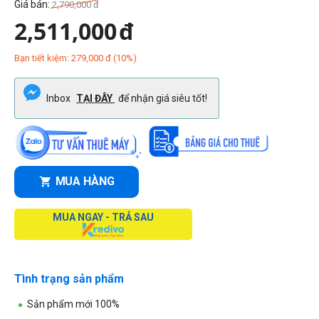
Giá bán:
2,790,000
đ
2,511,000
đ
Bạn tiết kiệm:
279,000
đ
(
10
%)
Inbox
TẠI ĐÂY
để nhận giá siêu tốt!
MUA HÀNG
MUA NGAY - TRẢ SAU
Tình trạng sản phẩm
Sản phẩm mới 100%