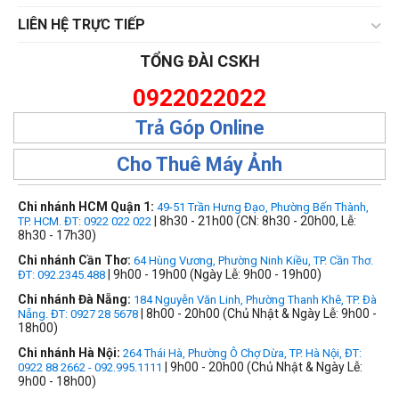
LIÊN HỆ TRỰC TIẾP
TỔNG ĐÀI CSKH
0922022022
Trả Góp Online
Cho Thuê Máy Ảnh
Chi nhánh HCM Quận 1:
49-51 Trần Hưng Đạo, Phường Bến Thành,
| 8h30 - 21h00 (CN: 8h30 - 20h00, Lễ:
TP. HCM. ĐT: 0922 022 022
8h30 - 17h30)
Chi nhánh Cần Thơ:
64 Hùng Vương, Phường Ninh Kiều, TP. Cần Thơ.
| 9h00 - 19h00 (Ngày Lễ: 9h00 - 19h00)
ĐT: 092.2345.488
Chi nhánh Đà Nẵng:
184 Nguyễn Văn Linh, Phường Thanh Khê, TP. Đà
| 8h00 - 20h00 (Chủ Nhật & Ngày Lễ: 9h00 -
Nẵng. ĐT: 0927 28 5678
18h00)
Chi nhánh Hà Nội:
264 Thái Hà, Phường Ô Chợ Dừa, TP. Hà Nội, ĐT:
| 9h00 - 20h00 (Chủ Nhật & Ngày Lễ:
0922 88 2662 - 092.995.1111
9h00 - 18h00)