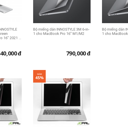
 INNOSTYLE
Bộ miếng dán INNOSTYLE 3M 6-in-
Bộ miếng dán I
creen
1 cho MacBook Pro 16" M1/M2
1 cho MacBook
 16" 2021 ...
340,000
đ
790,000
đ
GIẢM
45%