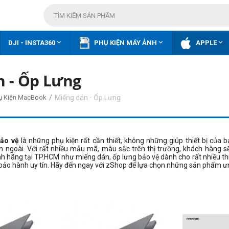



DJI - INSTA360
PHỤ KIỆN MÁY ẢNH
APPLE
n - Ốp Lưng
/
Miếng dán - Ốp Lưng
ụ Kiện MacBook
bảo vệ
là những phụ kiện rất cần thiết, không những giúp thiết bị củ
 ngoài. Với rất nhiều mẫu mã, màu sắc trên thị trường, khách hàng sẽ 
nh hãng tại TP.HCM như miếng dán, ốp lưng bảo vệ dành cho rất nhiều thiết
bảo hành uy tín. Hãy đến ngay với zShop để lựa chọn những sản phẩm ưn