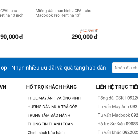
JCPAL cho
Miếng dán màn hình JCPAL cho
retina 13 inch
Macbook Pro Rentina 13"
.
527,500
đ
290,000
đ
290,000
đ
hop
- Nhận nhiều ưu đãi và quà tặng hấp dẫn
.VN
HỔ TRỢ KHÁCH HÀNG
LIÊN HỆ TRỰC TIẾ
Tổng đài CSKH
0922
THUÊ MÁY ẢNH VÀ ỐNG KÍNH
Tư vấn Máy Ảnh
092
HƯỚNG DẪN MUA TRẢ GÓP
Tư vấn Macbook
09
TRUNG TÂM BẢO HÀNH
Hỗ trợ Sự Kiện
0908
THÔNG TIN THANH TOÁN
Tư vấn khác
092202
Chính sách bảo hành