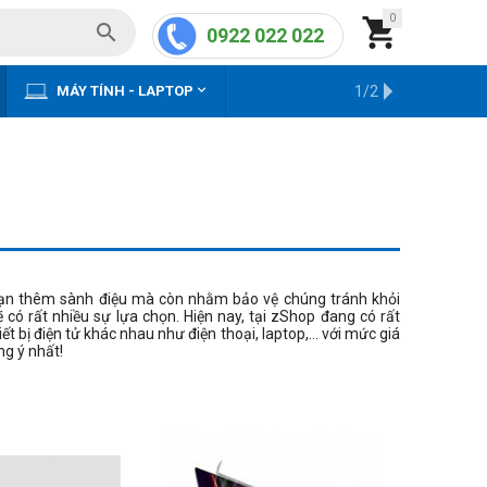
0


0922 022 022


MÁY TÍNH - LAPTOP
KHO HÀNG CŨ
1/2
a bạn thêm sành điệu mà còn nhằm bảo vệ chúng tránh khỏi
có rất nhiều sự lựa chọn. Hiện nay, tại zShop đang có rất
 bị điện tử khác nhau như điện thoại, laptop,... với mức giá
g ý nhất!