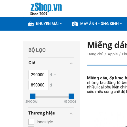


KHUYẾN MÃI
MÁY ẢNH - ỐNG KÍNH
Miếng dá
BỘ LỌC
/
/
Trang chủ
Apple
Ph
Giá
đ
–
Miếng dán, ốp lưng 
những tác động từ bên
đ
nhiều loại phụ kiện chí
siêu mều cùng chế độ 
290000
đ
890000
đ
Thương hiệu
Innostyle