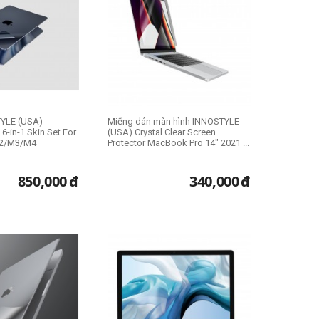
YLE (USA)
Miếng dán màn hình INNOSTYLE
-in-1 Skin Set For
(USA) Crystal Clear Screen
M2/M3/M4
Protector MacBook Pro 14" 2021 ...
850,000
đ
340,000
đ