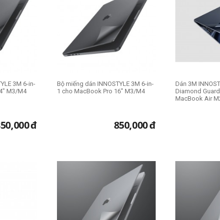
YLE 3M 6-in-
Bộ miếng dán INNOSTYLE 3M 6-in-
Dán 3M INNOST
14" M3/M4
1 cho MacBook Pro 16" M3/M4
Diamond Guard 6
MacBook Air 
850,000
đ
850,000
đ