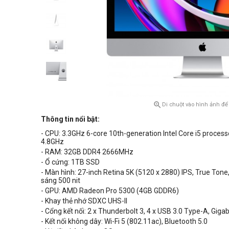

Di chuột vào hình ảnh để
Thông tin nổi bật:
- CPU:
3.3GHz 6-core 10th-generation Intel Core i5 process
4.8GHz
- RAM: 32GB
DDR4 2666MHz
- Ổ cứng: 1TB SSD
- Màn hình: 27-inch Retina 5K (5120 x 2880) IPS, True Tone
sáng 500 nit
- GPU: AMD
Radeon Pro 5300
(
4GB
GDDR6)
- Khay thẻ nhớ SDXC UHS-II
- Cổng kết nối: 2 x Thunderbolt 3, 4 x USB 3.0 Type-A, Gigab
- Kết nối không dây: Wi-Fi 5 (802.11ac), Bluetooth 5.0