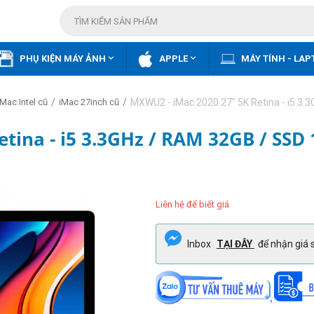


PHỤ KIỆN MÁY ẢNH
APPLE
MÁY TÍNH - LAP
/
/
MXWU2 - iMac 2020 27" 5K Retina - i5 3.
iMac Intel cũ
iMac 27inch cũ
tina - i5 3.3GHz / RAM 32GB / SSD 
Liên hệ để biết giá
Inbox
TẠI ĐÂY
để nhận giá s