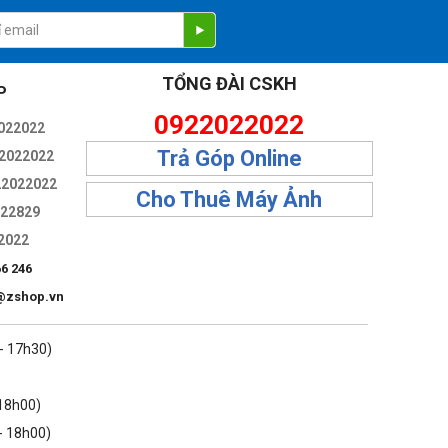
TỔNG ĐÀI CSKH
P
0922022022
022022
Trả Góp Online
2022022
22022022
Cho Thuê Máy Ảnh
322829
động ấn tượng, chữ cực kỳ nét. Đặc biệt, đây là lần đầu tiên
2022
 đến mức thấp nhất.
66 246
@zshop.vn
 - 17h30)
 18h00)
- 18h00)