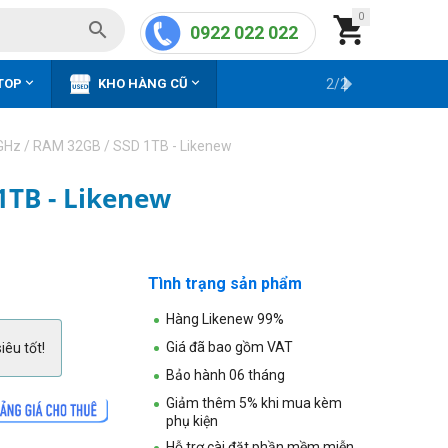
0


0922 022 022


TOP
KHO HÀNG CŨ
2/2
3GHz / RAM 32GB / SSD 1TB - Likenew
1TB - Likenew
Tình trạng sản phẩm
Hàng Likenew 99%
Giá đã bao gồm VAT
iêu tốt!
Bảo hành 06 tháng
Giảm thêm 5% khi mua kèm
phụ kiện
Hỗ trợ cài đặt phần mềm miễn