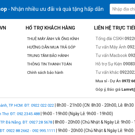
hop
- Nhận nhiều ưu đãi và quà tặng hấp dẫn
.VN
HỔ TRỢ KHÁCH HÀNG
LIÊN HỆ TRỰC TIẾ
Tổng đài CSKH
0922
THUÊ MÁY ẢNH VÀ ỐNG KÍNH
Tư vấn Máy Ảnh
092
HƯỚNG DẪN MUA TRẢ GÓP
Tư vấn Macbook
09
TRUNG TÂM BẢO HÀNH
Hỗ trợ Sự Kiện
0908
THÔNG TIN THANH TOÁN
tỉ màu và độ sáng 500 nit, tạo nên sức truyền tải hình ảnh và đồ họa sống 
Tư vấn khác
092202
Chính sách bảo hành
trải nghiệm xem tự nhiên hơn và tùy chọn phủ gương nano nhằm giảm lóa
Mua sỉ - Dự Án
0972 6
Góp ý, Báo giá
Lamvt
| 8h30 - 21h00 (CN: 8h30 - 20h00, Lễ: 8h30
ành, TP. HCM. ĐT: 0922 022 022
| 9h00 - 19h00 (Ngày Lễ: 9h00 - 19h00)
n Thơ. ĐT: 092.2345.488
| 8h00 - 20h00 (Chủ Nhật & Ngày Lễ: 9h00 -
TP. Đà Nẵng. ĐT: 0927 28 5678
| 9h00 - 20h00 (Chủ Nhật & Ngày Lễ: 9h00 
 ĐT: 0922 88 2662 - 092.995.1111