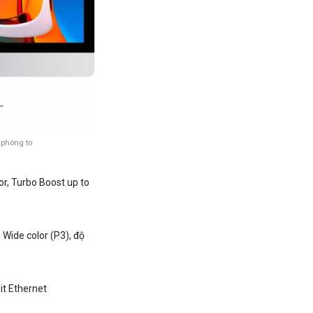
 phóng to
or, Turbo Boost up to
,
Wide color (P3), độ
it Ethernet