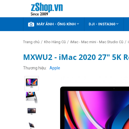



KHUYẾN MÃI
MÁY ẢNH - ỐNG KÍNH
DJI - INSTA360
/
/
/
Trang chủ
Kho Hàng Cũ
iMac - Mac mini - Mac Studio Cũ
MXWU2 - iMac 2020 27" 5K Re
Thương hiệu
Apple