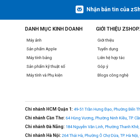
Nhận bản tin của zS
DANH MỤC KINH DOANH
GIỚI THIỆU ZSHOP
Máy ảnh
Giới thiệu
Sản phẩm Apple
Tuyển dụng
Máy tính bảng
Liên hệ hợp tác
Màn hình Retina
Sản phẩm kỹ thuật số
Góp ý
iMac 27-inch 2020 trang bị màn hình Retina tuyệt vời với 1 
Máy tính và Phụ kiện
Blogs công nghệ
máy tính iMac 27‑inch trang bị công nghệ True Tone cho 
Chi nhánh HCM Quận 1:
49-51 Trần Hưng Đạo, Phường Bến Th
Chi nhánh Cần Thơ:
64 Hùng Vương, Phường Ninh Kiều, TP. Cầ
Chi nhánh Đà Nẵng:
184 Nguyễn Văn Linh, Phường Thanh Khê, 
Chi nhánh Hà Nội:
264 Thái Hà, Phường Ô Chợ Dừa, TP. Hà Nội,