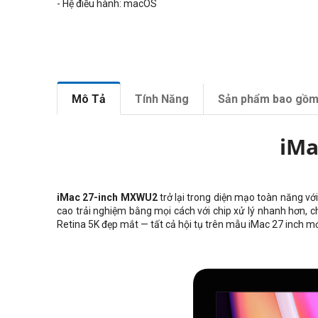
- Hệ điều hành: macOS
Mô Tả
Tính Năng
Sản phẩm bao gồ
iMa
iMac 27-inch MXWU2
trở lại trong diện mạo toàn năng v
cao trải nghiệm bằng mọi cách với chip xử lý nhanh hơn, c
Retina 5K đẹp mắt — tất cả hội tụ trên mẫu iMac 27 inch mớ