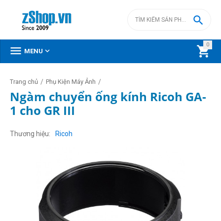

0



MENU
/
/
Trang chủ
Phụ Kiện Máy Ảnh
Ngàm chuyển ống kính Ricoh GA-
1 cho GR III
Thương hiệu
Ricoh