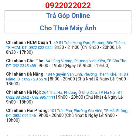
0922022022
Trả Góp Online
Cho Thuê Máy Ảnh
Chi nhánh HCM Quận 1:
49-51 Trần Hưng Đạo, Phường Bến Thành,
| 8h30 - 21h00 (CN: 8h30 - 20h00, Lễ:
TP. HCM. ĐT: 0922 022 022
8h30 - 17h30)
Chi nhánh Cần Thơ:
64 Hùng Vương, Phường Ninh Kiều, TP. Cần Thơ.
| 9h00 - 19h00 (Ngày Lễ: 9h00 - 19h00)
ĐT: 092.2345.488
Chi nhánh Đà Nẵng:
184 Nguyễn Văn Linh, Phường Thanh Khê, TP. Đà
| 8h00 - 20h00 (Chủ Nhật & Ngày Lễ: 9h00 -
Nẵng. ĐT: 0927 28 5678
18h00)
Chi nhánh Hà Nội:
264 Thái Hà, Phường Ô Chợ Dừa, TP. Hà Nội, ĐT:
| 9h00 - 20h00 (Chủ Nhật & Ngày Lễ:
0922 88 2662 - 092.995.1111
9h00 - 18h00)
Chi nhánh Hải Phòng:
101 Trần Phú, Phường Gia Viên, TP. Hải Phòng,
| 9h00 - 20h00 (Chủ Nhật & Ngày Lễ: 9h00 -
ĐT: 0835 091 246
18h00)