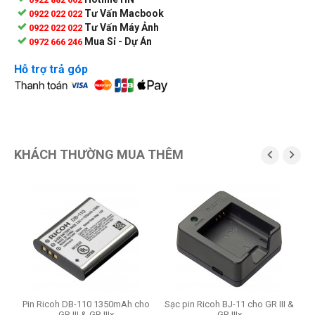
Tư Vấn Macbook
0922 022 022
Tư Vấn Máy Ảnh
0922 022 022
Mua Sỉ - Dự Án
0972 666 246
Hỗ trợ trả góp
KHÁCH THƯỜNG MUA THÊM


Pin Ricoh DB-110 1350mAh cho
Sạc pin Ricoh BJ-11 cho GR III &
GR III & GR IIIx
GR IIIx