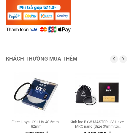
KHÁCH THƯỜNG MUA THÊM


 -
Filter Hoya UX II UV 40.5mm -
Kính lọc B+W MASTER UV-Haze
82mm
MRC nano (Size 39mm tới
95mm)