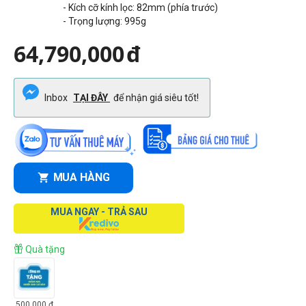
- Kích cỡ kính lọc: 82mm (phía trước)
- Trọng lượng:
995
g
64,790,000
đ
Inbox
TẠI ĐÂY
để nhận giá siêu tốt!
MUA HÀNG
MUA NGAY - TRẢ SAU
Quà tặng
500,000
đ