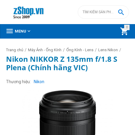

0



MENU
/
/
/
/
Trang chủ
Máy Ảnh - Ống Kính
Ống Kính - Lens
Lens Nikon
Nikon NIKKOR Z 135mm f/1.8 S
Plena (Chính hãng VIC)
Thương hiệu
Nikon