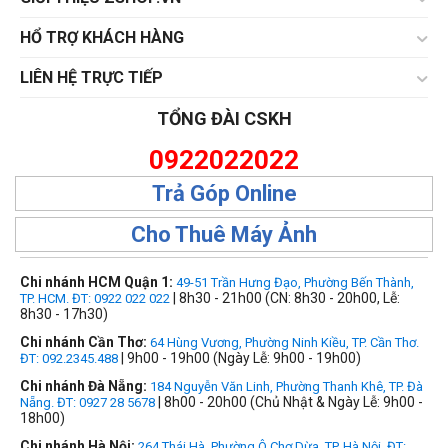
HỔ TRỢ KHÁCH HÀNG
LIÊN HỆ TRỰC TIẾP
TỔNG ĐÀI CSKH
0922022022
Trả Góp Online
Cho Thuê Máy Ảnh
Chi nhánh HCM Quận 1:
49-51 Trần Hưng Đạo, Phường Bến Thành,
| 8h30 - 21h00 (CN: 8h30 - 20h00, Lễ:
TP. HCM. ĐT: 0922 022 022
8h30 - 17h30)
Chi nhánh Cần Thơ:
64 Hùng Vương, Phường Ninh Kiều, TP. Cần Thơ.
| 9h00 - 19h00 (Ngày Lễ: 9h00 - 19h00)
ĐT: 092.2345.488
Chi nhánh Đà Nẵng:
184 Nguyễn Văn Linh, Phường Thanh Khê, TP. Đà
| 8h00 - 20h00 (Chủ Nhật & Ngày Lễ: 9h00 -
Nẵng. ĐT: 0927 28 5678
18h00)
Chi nhánh Hà Nội:
264 Thái Hà, Phường Ô Chợ Dừa, TP. Hà Nội, ĐT: