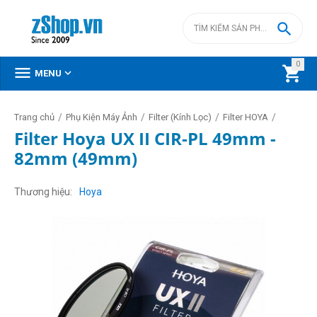

0



MENU
/
/
/
/
Trang chủ
Phụ Kiện Máy Ảnh
Filter (Kính Lọc)
Filter HOYA
Filter Hoya UX II CIR-PL 49mm -
82mm (49mm)
Thương hiệu
Hoya