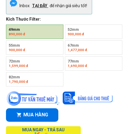
Inbox
TẠI ĐÂY
để nhận giá siêu tốt!
Kích Thước Filter:
49mm
52mm
890,000
đ
900,000
đ
55mm
67mm
900,000
đ
1,477,000
đ
72mm
77mm
1,599,000
đ
1,690,000
đ
82mm
1,790,000
đ
MUA HÀNG
MUA NGAY - TRẢ SAU