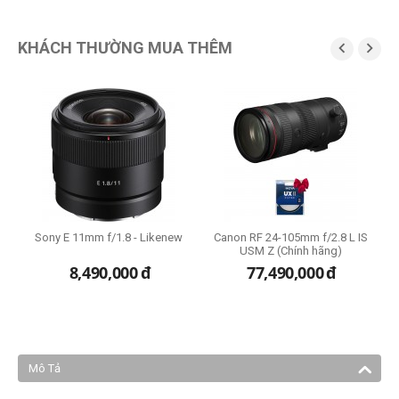
KHÁCH THƯỜNG MUA THÊM


Sony E 11mm f/1.8 - Likenew
Canon RF 24-105mm f/2.8 L IS
S
USM Z (Chính hãng)
O
8,490,000
đ
77,490,000
đ
5
Mô Tả