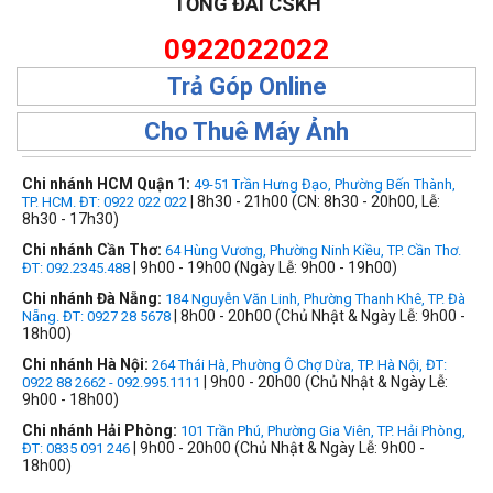
TỔNG ĐÀI CSKH
0922022022
Trả Góp Online
Cho Thuê Máy Ảnh
Chi nhánh HCM Quận 1:
49-51 Trần Hưng Đạo, Phường Bến Thành,
| 8h30 - 21h00 (CN: 8h30 - 20h00, Lễ:
TP. HCM. ĐT: 0922 022 022
8h30 - 17h30)
Chi nhánh Cần Thơ:
64 Hùng Vương, Phường Ninh Kiều, TP. Cần Thơ.
| 9h00 - 19h00 (Ngày Lễ: 9h00 - 19h00)
ĐT: 092.2345.488
Chi nhánh Đà Nẵng:
184 Nguyễn Văn Linh, Phường Thanh Khê, TP. Đà
| 8h00 - 20h00 (Chủ Nhật & Ngày Lễ: 9h00 -
Nẵng. ĐT: 0927 28 5678
18h00)
Chi nhánh Hà Nội:
264 Thái Hà, Phường Ô Chợ Dừa, TP. Hà Nội, ĐT:
| 9h00 - 20h00 (Chủ Nhật & Ngày Lễ:
0922 88 2662 - 092.995.1111
9h00 - 18h00)
Chi nhánh Hải Phòng:
101 Trần Phú, Phường Gia Viên, TP. Hải Phòng,
| 9h00 - 20h00 (Chủ Nhật & Ngày Lễ: 9h00 -
ĐT: 0835 091 246
18h00)