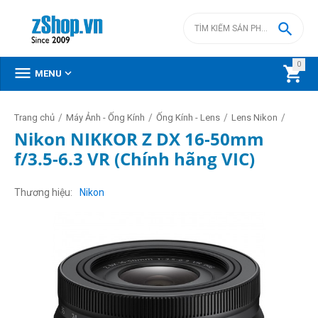

0



MENU
/
/
/
/
Trang chủ
Máy Ảnh - Ống Kính
Ống Kính - Lens
Lens Nikon
Nikon NIKKOR Z DX 16-50mm
f/3.5-6.3 VR (Chính hãng VIC)
Thương hiệu
Nikon