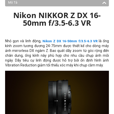
Mô Tả
Nikon NIKKOR Z DX 16-
50mm f/3.5-6.3 VR
Nhỏ gọn và linh động,
là ống
Nikon Z DX 16-50mm f/3.5-6.3 VR
kính zoom tương đương
24-75mm được thiết kế cho dòng máy
ảnh mirrorless DX ngàm Z. Bao quát dãy zoom từ góc rộng đến
chân dung, ống kính này phù hợp cho nhu cầu chụp ảnh mỗi
ngày. Dãy tiêu cự linh động được hỗ trợ bởi ổn định hình ảnh
Vibration Reduction giảm tối thiểu xóc máy khi chụp cầm máy.