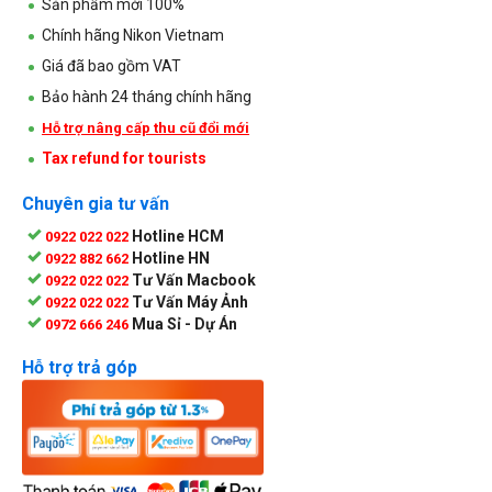
Sản phẩm mới 100%
Chính hãng Nikon Vietnam
Giá đã bao gồm VAT
Bảo hành 24 tháng chính hãng
Hỗ trợ nâng cấp thu cũ đổi mới
Tax refund for tourists
Chuyên gia tư vấn
Hotline HCM
0922 022 022
Hotline HN
0922 882 662
Tư Vấn Macbook
0922 022 022
Tư Vấn Máy Ảnh
0922 022 022
Mua Sỉ - Dự Án
0972 666 246
Hỗ trợ trả góp