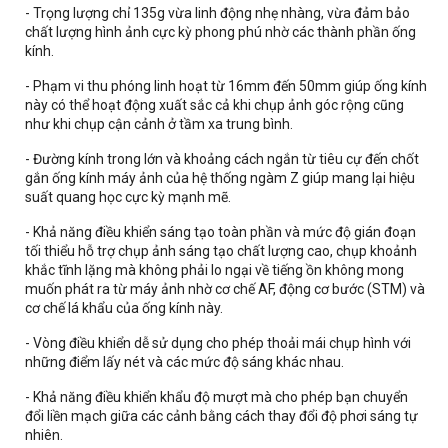
- Trọng lượng chỉ 135g vừa linh động nhẹ nhàng, vừa đảm bảo
chất lượng hình ảnh cực kỳ phong phú nhờ các thành phần ống
kính.
- Phạm vi thu phóng linh hoạt từ 16mm đến 50mm giúp ống kính
này có thể hoạt động xuất sắc cả khi chụp ảnh góc rộng cũng
như khi chụp cận cảnh ở tầm xa trung bình.
- Đường kính trong lớn và khoảng cách ngắn từ tiêu cự đến chốt
gắn ống kính máy ảnh của hệ thống ngàm Z giúp mang lại hiệu
suất quang học cực kỳ mạnh mẽ.
- Khả năng điều khiển sáng tạo toàn phần và mức độ gián đoạn
tối thiểu hỗ trợ chụp ảnh sáng tạo chất lượng cao, chụp khoảnh
khắc tĩnh lặng mà không phải lo ngại về tiếng ồn không mong
muốn phát ra từ máy ảnh nhờ cơ chế AF, động cơ bước (STM) và
cơ chế lá khẩu của ống kính này.
- Vòng điều khiển dễ sử dụng cho phép thoải mái chụp hình với
những điểm lấy nét và các mức độ sáng khác nhau.
- Khả năng điều khiển khẩu độ mượt mà cho phép bạn chuyển
đổi liền mạch giữa các cảnh bằng cách thay đổi độ phơi sáng tự
nhiên.