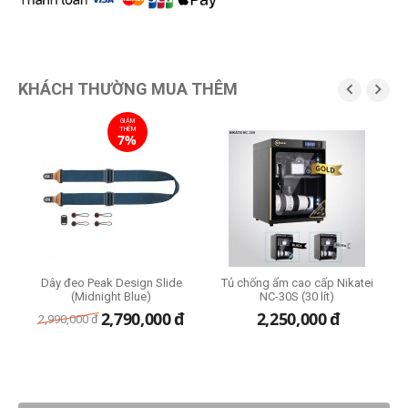
KHÁCH THƯỜNG MUA THÊM


GIẢM
THÊM
7%
ze
Dây đeo Peak Design Slide
Tủ chống ẩm cao cấp Nikatei
(Midnight Blue)
NC-30S (30 lít)
2,790,000
đ
2,250,000
đ
2,990,000
đ