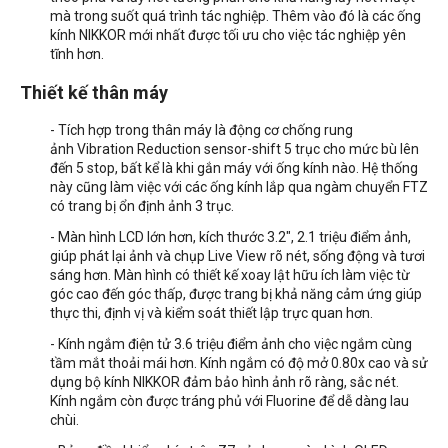
mà trong suốt quá trình tác nghiệp. Thêm vào đó là các ống
kính NIKKOR mới nhất được tối ưu cho việc tác nghiệp yên
tĩnh hơn.
Thiết kế thân máy
- Tích hợp trong thân máy là động cơ chống rung
ảnh
Vibration Reduction sensor-shift 5 trục cho mức bù lên
đến 5 stop, bất kể là khi gắn máy với ống kính nào. Hệ thống
này cũng làm việc với các ống kính lắp qua ngàm chuyển FTZ
có trang bị ổn định ảnh 3 trục.
- Màn hình LCD lớn hơn, kích thước 3.2", 2.1 triệu điểm ảnh,
giúp phát lại ảnh và chụp Live View rõ nét, sống động và tươi
sáng hơn. Màn hình có thiết kế xoay lật hữu ích làm việc từ
góc cao đến góc thấp, được trang bị khả năng cảm ứng giúp
thực thi, định vị và kiểm soát thiết lập trực quan hơn.
- Kính ngắm điện tử 3.6 triệu điểm ảnh cho việc ngắm cùng
tầm mắt thoải mái hơn. Kính ngắm có độ mở 0.80x cao và sử
dụng bộ kính NIKKOR đảm bảo hình ảnh rõ ràng, sắc nét.
Kính ngắm còn được tráng phủ với Fluorine để dễ dàng lau
chùi.