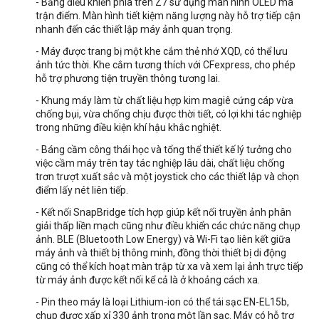
- Bảng điều khiển phía trên Z7 sử dụng màn hình OLED ma
trận điểm. Màn hình tiết kiệm năng lượng này hỗ trợ tiếp cận
nhanh đến các thiết lập máy ảnh quan trọng.
- Máy được trang bị một khe cắm thẻ nhớ XQD, có thể lưu
ảnh tức thời. Khe cắm tương thích với
CFexpress, cho phép
hỗ trợ phương tiện truyền thông tương lai.
- Khung máy làm từ chất liệu hợp kim magiê cứng cáp vừa
chống bụi, vừa chống chịu được thời tiết, có lợi khi tác nghiệp
trong những điều kiện khí hậu khắc nghiệt.
- Báng cầm công thái học và tổng thể thiết kế lý tưởng cho
việc cầm máy trên tay tác nghiệp lâu dài, chất liệu chống
trơn trượt xuất sắc và một joystick cho các thiết lập và chọn
điểm lấy nét liên tiếp.
- Kết nối
SnapBridge tích hợp giúp kết nối truyền ảnh phân
giải thấp liền mạch cũng như điều khiển các chức năng chụp
ảnh. BLE (Bluetooth Low Energy) và Wi-Fi tạo liên kết giữa
máy ảnh và thiết bị thông minh, đồng thời thiết bị di động
cũng có thể kích hoạt màn trập từ xa và xem lại ảnh trực tiếp
từ máy ảnh được kết nối kể cả là ở khoảng cách xa.
- Pin theo máy là loại L
ithium-ion có thể tái sạc EN-EL15b,
chụp được xấp xỉ 330 ảnh trong một lần sạc. Máy có hỗ trợ