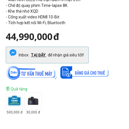
- Chế độ quay phim
Time-lapse 8K
- Khe thẻ nhớ XQD
- Cổng xuất video HDMI 10-Bit
- Tích hợp kết nối Wi-Fi, Bluetooth
44,990,000
đ
Inbox
TẠI ĐÂY
để nhận giá siêu tốt!
Quà tặng
500,000
đ
30,000
đ