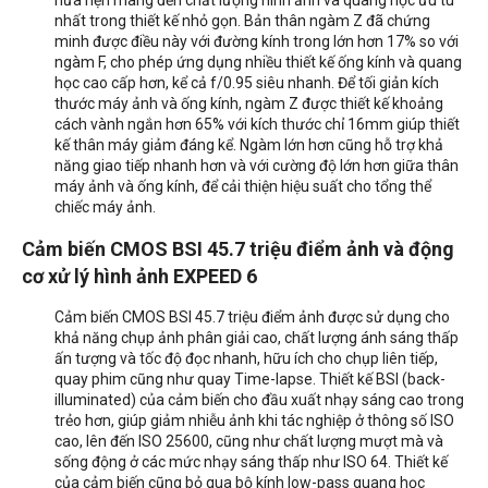
hứa hẹn mang đến chất lượng hình ảnh và quang học ưu tú
nhất trong thiết kế nhỏ gọn. Bản thân ngàm Z đã chứng
minh được điều này với đường kính trong lớn hơn 17% so với
ngàm F, cho phép ứng dụng nhiều thiết kế ống kính và quang
học cao cấp hơn, kể cả f/0.95 siêu nhanh. Để tối giản kích
thước máy ảnh và ống kính, ngàm Z được thiết kế khoảng
cách vành ngắn hơn 65% với kích thước chỉ 16mm giúp thiết
kế thân máy giảm đáng kể. Ngàm lớn hơn cũng hỗ trợ khả
năng giao tiếp nhanh hơn và với cường độ lớn hơn giữa thân
máy ảnh và ống kính, để cải thiện hiệu suất cho tổng thể
chiếc máy ảnh.
Cảm biến CMOS BSI 45.7 triệu điểm ảnh
và động
cơ xử lý hình ảnh EXPEED 6
Cảm biến CMOS BSI 45.7 triệu điểm ảnh được sử dụng cho
khả năng chụp ảnh phân giải cao, chất lượng ánh sáng thấp
ấn tượng và tốc độ đọc nhanh, hữu ích cho chụp liên tiếp,
quay phim cũng như quay Time-lapse. Thiết kế BSI (
back-
illuminated
) của cảm biến cho đầu xuất nhạy sáng cao trong
trẻo hơn, giúp giảm nhiễu ảnh khi tác nghiệp ở thông số ISO
cao, lên đến ISO 25600, cũng như chất lượng mượt mà và
sống động ở các mức nhạy sáng thấp như ISO 64. Thiết kế
của cảm biến cũng bỏ qua bộ kính low-pass quang học