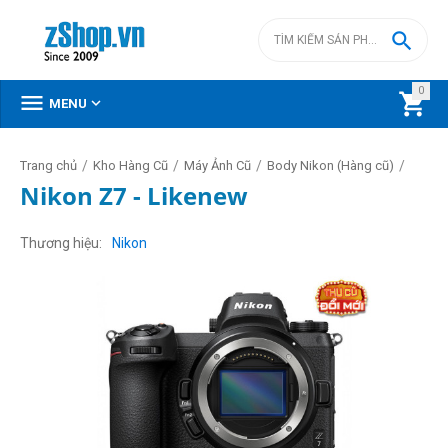

0



MENU
/
/
/
/
Trang chủ
Kho Hàng Cũ
Máy Ảnh Cũ
Body Nikon (Hàng cũ)
Nikon Z7 - Likenew
Thương hiệu
Nikon