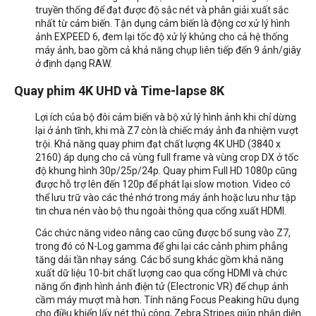
truyền thống để đạt được độ sắc nét và phân giải xuất sắc
nhất từ cảm biến. Tận dụng cảm biến là động cơ xử lý hình
ảnh EXPEED 6, đem lại tốc độ xử lý khủng cho cả hệ thống
máy ảnh, bao gồm cả khả năng chụp liên tiếp đến 9 ảnh/giây
ở định dạng RAW.
Quay phim 4K UHD và Time-lapse 8K
Lợi ích của bộ đôi cảm biến và bộ xử lý hình ảnh khi chỉ dừng
lại ở ảnh tĩnh, khi mà Z7 còn là chiếc máy ảnh đa nhiệm vượt
trội. Khả năng quay phim đạt chất lượng 4K UHD
(3840 x
2160) áp dụng cho cả vùng full frame và vùng crop DX ở tốc
độ khung hình 30p/25p/24p. Quay phim Full HD 1080p cũng
được hỗ trợ lên đến 120p để phát lại slow motion. Video có
thể lưu trữ vào các thẻ nhớ trong máy ảnh hoặc lưu như tập
tin chưa nén vào bộ thu ngoài thông qua cổng xuất HDMI.
Các chức năng video nâng cao cũng được bổ sung vào Z7,
trong đó có N-Log gamma để ghi lại các cảnh phim phẳng
tăng dải tần nhạy sáng. Các bổ sung khác gồm khả năng
xuất dữ liệu 10-bit chất lượng cao qua cổng HDMI và chức
năng ổn định hình ảnh điện tử (Electronic VR) để chụp ảnh
cầm máy mượt mà hơn. Tính năng Focus Peaking hữu dụng
cho điều khiển lấy nét thủ công, Zebra Stripes giúp nhận diện