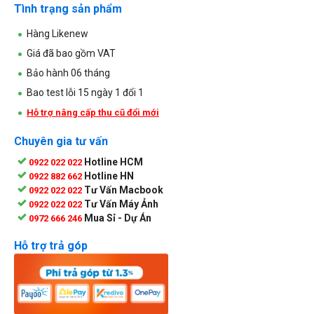
Tình trạng sản phẩm
Hàng Likenew
Giá đã bao gồm VAT
Bảo hành 06 tháng
Bao test lỗi 15 ngày 1 đổi 1
Hỗ trợ nâng cấp thu cũ đổi mới
Chuyên gia tư vấn
Hotline HCM
0922 022 022
Hotline HN
0922 882 662
Tư Vấn Macbook
0922 022 022
Tư Vấn Máy Ảnh
0922 022 022
Mua Sỉ - Dự Án
0972 666 246
Hỗ trợ trả góp