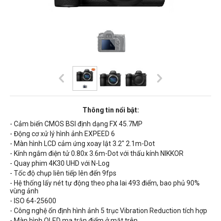
Thông tin nổi bật:
- Cảm biến CMOS BSI định dạng FX 45.7MP
- Động cơ xử lý hình ảnh EXPEED 6
- Màn hình LCD cảm ứng xoay lật 3.2" 2.1m-Dot
- Kính ngắm điện tử 0.80x 3.6m-Dot với thấu kính NIKKOR
- Quay phim 4K30 UHD với N-Log
- Tốc độ chụp liên tiếp lên đến 9fps
- Hệ thống lấy nét tự động theo pha lai
493
điểm, bao phủ 90%
vùng ảnh
- ISO
64-25600
- Công nghệ ổn định hình ảnh 5 trục Vibration Reduction tích hợp
- Màn hình OLED ma trận điểm ở mặt trên