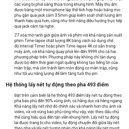
các vùng bị phơi sáng thừa trong khung hình. Máy thu âm
được bằng một microphone lập thể tích hợp hoặc bằng mic
phụ gắn qua jack cắm 3.5mm giúp kiểm soát chất lượng âm
thanh hiệu quả hơn, cũng như tính năng điều hướng trực tiếp
qua jack cắm tai nghe.
Z7 xóa mờ ranh giới giữa ảnh và phim với khả năng sản xuất
phim Time-lapse chất lượng 8K bằng cách sử dụng chế
độ Interval Timer hoặc phim Time-lapse 4K có sẵn trong
máy ảnh, với khả năng quay phơi lên đến 9999 cho cả hai
phương pháp trên. Phương pháp này không chỉ tận dụng
được bộ đếm thời gian ngắt quãng không tạo tiếng ồn của
màn trập, mà còn tránh làm mòn động cơ màn trập, cũng
như tối ưu năng lượng để làm tăng tuổi thọ pin.
Hệ thống lấy nét tự động theo pha 493 điểm
Đặt trên cảm biến là hệ thống 493 điểm lấy nét tự động theo
pha bao phủ đến 90% vùng ảnh, cả hàng dọc và hàng ngang.
Khả năng lấy nét nhờ đó chính xác và nhanh hơn cho ảnh và
video, và với vùng bao phủ rộng như vậy, việc theo dấu chủ
thể cũng hiệu quả đến tận viền khung hình. Lấy nét tự động
lai được trang bị cho video, tự động chuyển đổi giữa lấy nét
theo pha và lấy nét tương phản cho khả năng lấy nét mượt