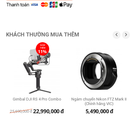
KHÁCH THƯỜNG MUA THÊM


GIẢM
THÊM
11%
Gimbal DJI RS 4 Pro Combo
Ngàm chuyển Nikon FTZ Mark II
)
(Chính hãng VIC)
đ
22,990,000
đ
5,490,000
đ
25,690,000
đ