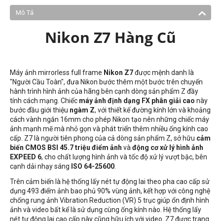
Mô Tả
Nikon Z7 Hàng Cũ
Máy ảnh mirrorless full frame
Nikon Z7
được mệnh danh là
"Người Cầu Toàn", đưa Nikon bước thêm một bước trên chuyến
hành trình hình ảnh của hãng bên cạnh dòng sản phẩm Z đầy
tính cách mạng. Chiếc
máy ảnh định dạng FX phân giải cao
này
bước đầu giới thiệu
ngàm Z
, với thiết kế đường kính lớn và khoảng
cách vành ngắn 16mm cho phép Nikon tạo nên những chiếc máy
ảnh mạnh mẽ mà nhỏ gọn và phát triển thêm nhiều ống kính cao
cấp. Z7 là người tiên phong của cả dòng sản phẩm Z, sở hữu
cảm
biến CMOS BSI 45.7 triệu điểm ảnh
và
động cơ xử lý hình ảnh
EXPEED 6
, cho chất lượng hình ảnh và tốc độ xử lý vượt bậc, bên
cạnh dải nhạy sáng
ISO 64-25600
.
Trên cảm biến là hệ thống lấy nét tự động lai theo pha cao cấp sử
dụng 493 điểm ảnh bao phủ 90% vùng ảnh, kết hợp với công nghệ
chống rung ảnh Vibration Reduction (VR) 5 trục giúp ổn định hình
ảnh và video bất kể là sử dụng cùng ống kính nào. Hệ thống lấy
nét tự động lai cao cấp này cũng hữu ích với video. Z7 được trang