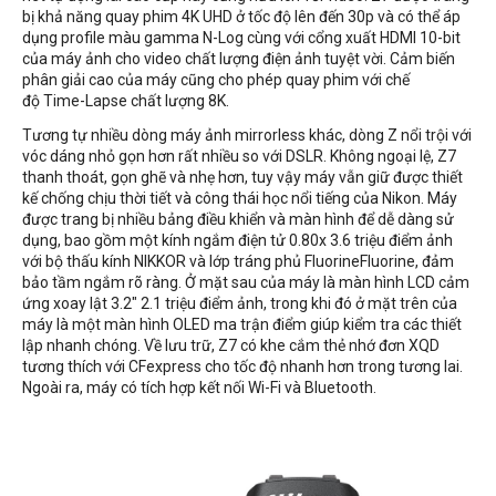
bị khả năng quay phim 4K UHD ở tốc độ lên đến 30p và có thể áp
dụng profile màu gamma N-Log cùng với cổng xuất HDMI 10-bit
của máy ảnh cho video chất lượng điện ảnh tuyệt vời. Cảm biến
phân giải cao của máy cũng cho phép quay phim với chế
độ Time-Lapse chất lượng 8K.
Tương tự nhiều dòng máy ảnh mirrorless khác, dòng Z nổi trội với
vóc dáng nhỏ gọn hơn rất nhiều so với DSLR. Không ngoại lệ, Z7
thanh thoát, gọn ghẽ và nhẹ hơn, tuy vậy máy vẫn giữ được thiết
kế chống chịu thời tiết và công thái học nổi tiếng của Nikon. Máy
được trang bị nhiều bảng điều khiển và màn hình để dễ dàng sử
dụng, bao gồm một kính ngắm điện tử 0.80x 3.6 triệu điểm ảnh
với bộ thấu kính NIKKOR và lớp tráng phủ FluorineFluorine, đảm
bảo tầm ngắm rõ ràng. Ở mặt sau của máy là màn hình LCD cảm
ứng xoay lật 3.2" 2.1 triệu điểm ảnh, trong khi đó ở mặt trên của
máy là một màn hình OLED ma trận điểm giúp kiểm tra các thiết
lập nhanh chóng. Về lưu trữ, Z7 có khe cắm thẻ nhớ đơn XQD
tương thích với CFexpress cho tốc độ nhanh hơn trong tương lai.
Ngoài ra, máy có tích hợp kết nối Wi-Fi và Bluetooth.