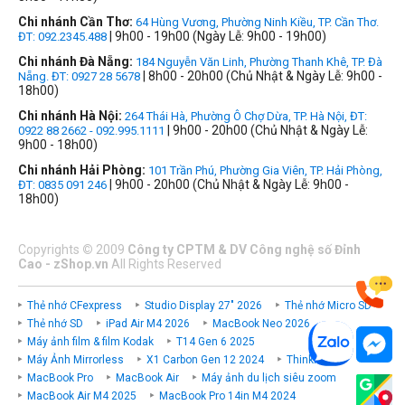
Chi nhánh Cần Thơ:
64 Hùng Vương, Phường Ninh Kiều, TP. Cần Thơ.
| 9h00 - 19h00 (Ngày Lễ: 9h00 - 19h00)
ĐT: 092.2345.488
Chi nhánh Đà Nẵng:
184 Nguyễn Văn Linh, Phường Thanh Khê, TP. Đà
| 8h00 - 20h00 (Chủ Nhật & Ngày Lễ: 9h00 -
Nẵng. ĐT: 0927 28 5678
18h00)
Chi nhánh Hà Nội:
264 Thái Hà, Phường Ô Chợ Dừa, TP. Hà Nội, ĐT:
| 9h00 - 20h00 (Chủ Nhật & Ngày Lễ:
0922 88 2662 - 092.995.1111
9h00 - 18h00)
Chi nhánh Hải Phòng:
101 Trần Phú, Phường Gia Viên, TP. Hải Phòng,
| 9h00 - 20h00 (Chủ Nhật & Ngày Lễ: 9h00 -
ĐT: 0835 091 246
18h00)
Copyrights
©
2009
Công ty CPTM & DV Công nghệ số Đỉnh
Cao - zShop.vn
All Rights Reserved
Thẻ nhớ CFexpress
Studio Display 27" 2026
Thẻ nhớ Micro SD
Thẻ nhớ SD
iPad Air M4 2026
MacBook Neo 2026
Máy ảnh film & film Kodak
T14 Gen 6 2025
Máy Ảnh Mirrorless
X1 Carbon Gen 12 2024
ThinkPad P
MacBook Pro
MacBook Air
Máy ảnh du lịch siêu zoom
MacBook Air M4 2025
MacBook Pro 14in M4 2024