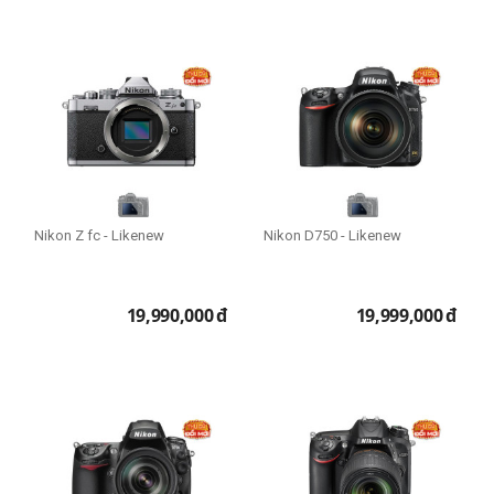
XQD
Mức zoom
83x
Cấp độ chuyên nghiệp
Người mới chơi
Nikon Z fc - Likenew
Nikon D750 - Likenew
Bán chuyên
Chuyên nghiệp
19,990,000
đ
19,999,000
đ