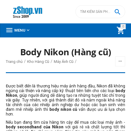

0



MENU
Body Nikon (Hàng cũ)
BỘ LỌC
/
/
/
Trang chủ
Kho Hàng Cũ
Máy Ảnh Cũ
Giá
đ
–
đ
Được biết đến là thương hiệu máy ảnh hàng đầu, Nikon đã không
ngừng cải thiện và nâng cấp kỹ thuật tiên tiến cho các loại
body
Nikon
, giúp người dùng dễ dàng tạo ra những tuyệt tác chỉ trong
vài giây. Tuy nhiên, với giá thành đắt đỏ và nằm ngoài khả năng
3990000
đ
78990000
đ
tài chính của các nhiếp ảnh nghiệp dư hoặc các bạn sinh viên
đam mê nhiếp ảnh thì
body nikon cũ
vẩn được ưu ái lựa chọn
Dòng máy ảnh
hơn.
Nikon DSLR
Nếu bạn đang tìm cửa hàng tin cậy để mua các loại máy ảnh -
body secondhand của Nikon
với giá rẻ và chất lượng tốt thì
Nikon Z