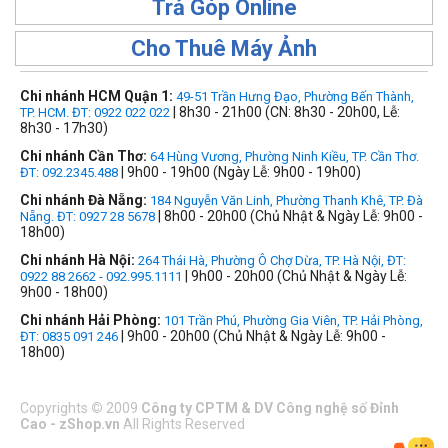
Trả Góp Online
Cho Thuê Máy Ảnh
Chi nhánh HCM Quận 1:
49-51 Trần Hưng Đạo, Phường Bến Thành,
| 8h30 - 21h00 (CN: 8h30 - 20h00, Lễ:
TP. HCM. ĐT: 0922 022 022
8h30 - 17h30)
Chi nhánh Cần Thơ:
64 Hùng Vương, Phường Ninh Kiều, TP. Cần Thơ.
| 9h00 - 19h00 (Ngày Lễ: 9h00 - 19h00)
ĐT: 092.2345.488
Chi nhánh Đà Nẵng:
184 Nguyễn Văn Linh, Phường Thanh Khê, TP. Đà
| 8h00 - 20h00 (Chủ Nhật & Ngày Lễ: 9h00 -
Nẵng. ĐT: 0927 28 5678
18h00)
Chi nhánh Hà Nội:
264 Thái Hà, Phường Ô Chợ Dừa, TP. Hà Nội, ĐT:
| 9h00 - 20h00 (Chủ Nhật & Ngày Lễ:
0922 88 2662 - 092.995.1111
9h00 - 18h00)
Chi nhánh Hải Phòng:
101 Trần Phú, Phường Gia Viên, TP. Hải Phòng,
| 9h00 - 20h00 (Chủ Nhật & Ngày Lễ: 9h00 -
ĐT: 0835 091 246
18h00)
Copyrights
©
2009
Công ty CPTM & DV Công nghệ số Đỉnh
Cao - zShop.vn
All Rights Reserved