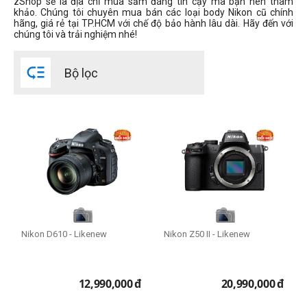
zShop sẽ là địa chỉ mua sắm đáng tin cậy mà bạn nên tham
khảo. Chúng tôi chuyên mua bán các loại body Nikon cũ chính
hãng, giá rẻ tại TP.HCM với chế độ bảo hành lâu dài. Hãy đến với
Quay phim
chúng tôi và trải nghiệm nhé!
Full HD 720

Bộ lọc
Full HD 1080
4K
8K
Số điểm ảnh
12 - 16 MP
16 - 22 MP
22 - 26 MP
40 - 60 MP
Nikon D610 - Likenew
Nikon Z50 II - Likenew
Loại thẻ nhớ
12,990,000
đ
20,990,000
đ
SD
CFexpress