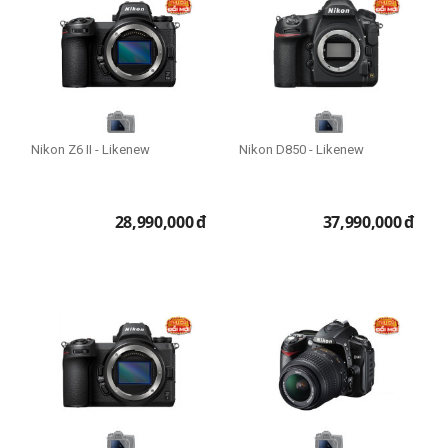
Nikon Z6 II - Likenew
Nikon D850 - Likenew
28,990,000
đ
37,990,000
đ