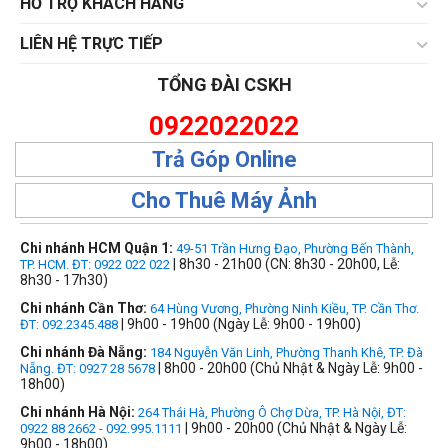
HỔ TRỢ KHÁCH HÀNG
LIÊN HỆ TRỰC TIẾP
TỔNG ĐÀI CSKH
0922022022
Trả Góp Online
Cho Thuê Máy Ảnh
Chi nhánh HCM Quận 1:
49-51 Trần Hưng Đạo, Phường Bến Thành,
| 8h30 - 21h00 (CN: 8h30 - 20h00, Lễ:
TP. HCM. ĐT: 0922 022 022
8h30 - 17h30)
Chi nhánh Cần Thơ:
64 Hùng Vương, Phường Ninh Kiều, TP. Cần Thơ.
| 9h00 - 19h00 (Ngày Lễ: 9h00 - 19h00)
ĐT: 092.2345.488
Chi nhánh Đà Nẵng:
184 Nguyễn Văn Linh, Phường Thanh Khê, TP. Đà
| 8h00 - 20h00 (Chủ Nhật & Ngày Lễ: 9h00 -
Nẵng. ĐT: 0927 28 5678
18h00)
Chi nhánh Hà Nội:
264 Thái Hà, Phường Ô Chợ Dừa, TP. Hà Nội, ĐT:
| 9h00 - 20h00 (Chủ Nhật & Ngày Lễ:
0922 88 2662 - 092.995.1111
9h00 - 18h00)