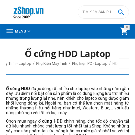

0



MENU
Ổ cứng HDD Laptop
/
/
/
Máy Tính - Laptop
Phụ Kiện Máy Tính
Phụ kiện PC - Laptop
HDD - SSD -
Ố cứng HDD
được dùng rất nhiều cho laptop vào những năm gần
đây. Ưu điểm nổi bật của sản phẩm là có dung lượng lưu trữ nhiều
nhưng trọng lượng lại nhẹ, nên khiến cho laptop cũng được giảm
khối lượng đáng kể. Ngoài ra, bạn có thể lựa chọn mặt hàng từ
những thương hiệu nổi tiếng như Intel, Western, Blue,... với kiểu
dáng phù hợp với tất cả loại máy.
Chọn mua ngay
ổ cứng HDD
chính hãng, cho tốc độ chuyền tải
dữ liệu nhanh chóng chất lượng tốt nhất tại zShop. Không những
vậy các sản phẩm tại cửa hàng luôn có mức giá rẻ nhất so với thị