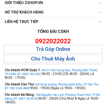
GIỚI THIỆU ZSHOP.VN
HỔ TRỢ KHÁCH HÀNG
LIÊN HỆ TRỰC TIẾP
TỔNG ĐÀI CSKH
0922022022
Trả Góp Online
Cho Thuê Máy Ảnh
Chi nhánh HCM Quận 1:
49-51 Trần Hưng Đạo, Phường Bến Thành,
| 8h30 - 21h00 (CN: 8h30 - 20h00, Lễ:
TP. HCM. ĐT: 0922 022 022
8h30 - 17h30)
Chi nhánh Cần Thơ:
64 Hùng Vương, Phường Ninh Kiều, TP. Cần Thơ.
| 9h00 - 19h00 (Ngày Lễ: 9h00 - 19h00)
ĐT: 092.2345.488
Chi nhánh Đà Nẵng:
184 Nguyễn Văn Linh, Phường Thanh Khê, TP. Đà
| 8h00 - 20h00 (Chủ Nhật & Ngày Lễ: 9h00 -
Nẵng. ĐT: 0927 28 5678
18h00)