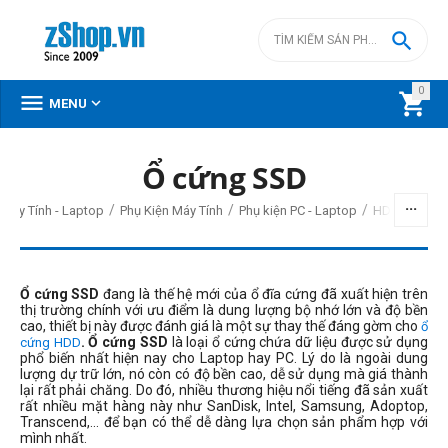

0



MENU
Ổ cứng SSD
/
/
/
Máy Tính - Laptop
Phụ Kiện Máy Tính
Phụ kiện PC - Laptop
HDD - SSD -
Ổ cứng SSD
đang là thế hệ mới của ổ đĩa cứng đã xuất hiện trên
thị trường chính với ưu điểm là dung lượng bộ nhớ lớn và độ bền
cao, thiết bị này được đánh giá là một sự thay thế đáng gờm cho
ổ
.
Ổ cứng SSD
là loại ổ cứng chứa dữ liệu được sử dụng
cứng HDD
phổ biến nhất hiện nay cho Laptop hay PC. Lý do là ngoài dung
lượng dự trữ lớn, nó còn có độ bền cao, dễ sử dụng mà giá thành
lại rất phải chăng. Do đó, nhiều thương hiệu nổi tiếng đã sản xuất
rất nhiều mặt hàng này như SanDisk, Intel, Samsung, Adoptop,
Transcend,... để bạn có thể dễ dàng lựa chọn sản phẩm hợp với
mình nhất.