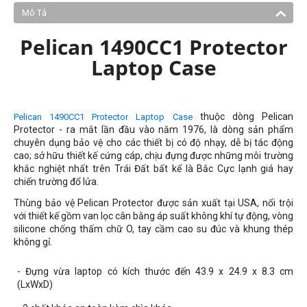
Mô Tả
Pelican 1490CC1 Protector
Laptop Case
thuộc dòng Pelican
Pelican 1490CC1 Protector Laptop Case
Protector - ra mắt lần đầu vào năm 1976, là dòng sản phẩm
chuyên dụng bảo vệ cho các thiết bị có độ nhạy, dễ bị tác động
cao; sở hữu thiết kế cứng cáp, chịu đựng được những môi trường
khắc nghiệt nhất trên Trái Đất bất kể là Bắc Cực lạnh giá hay
chiến trường đổ lửa.
Thùng bảo vệ Pelican Protector được sản xuất tại USA, nổi trội
với thiết kế gồm van lọc cân bằng áp suất không khí tự động, v
òng
silicone chống thấm chữ O,
tay cầm cao su đúc và khung thép
không gỉ.
- Đựng vừa laptop có kích thước đến
43.9 x 24.9 x 8.3 cm
(LxWxD)