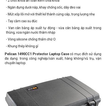
- 2 chốt khóa an toàn kèm chìa khóa
-
Ngăn đựng dưới nắp, khay chống sốc, dây đeo vai
- Mút xốp lõi mở với thiết kế thành cứng cáp, trọng lượng nhẹ
-
Tay cầm cao su đúc
- Van cân bằng áp suất tự động - vừa cân bằng áp suất trong
thùng, vừa ngăn nước thâm nhập
- Vòng silicone chống thấm chữ O
- Khung thép không gỉ
Pelican 1490CC1 Protector Laptop Case
có mục đích sử dụng
đa dạng: trong công nghiệp/sản xuất, hàng không/vũ trụ, vận
chuyển laptop.