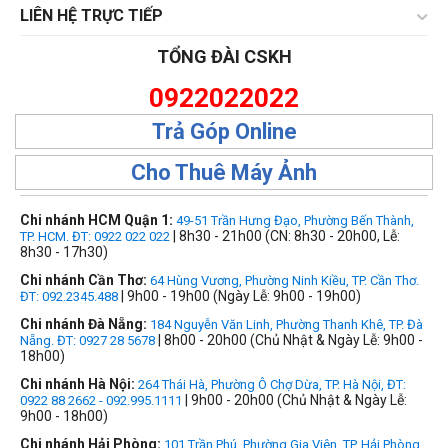
LIÊN HỆ TRỰC TIẾP
TỔNG ĐÀI CSKH
0922022022
Trả Góp Online
Cho Thuê Máy Ảnh
Chi nhánh HCM Quận 1:
49-51 Trần Hưng Đạo, Phường Bến Thành,
| 8h30 - 21h00 (CN: 8h30 - 20h00, Lễ:
TP. HCM. ĐT: 0922 022 022
8h30 - 17h30)
Chi nhánh Cần Thơ:
64 Hùng Vương, Phường Ninh Kiều, TP. Cần Thơ.
| 9h00 - 19h00 (Ngày Lễ: 9h00 - 19h00)
ĐT: 092.2345.488
Chi nhánh Đà Nẵng:
184 Nguyễn Văn Linh, Phường Thanh Khê, TP. Đà
| 8h00 - 20h00 (Chủ Nhật & Ngày Lễ: 9h00 -
Nẵng. ĐT: 0927 28 5678
18h00)
Chi nhánh Hà Nội:
264 Thái Hà, Phường Ô Chợ Dừa, TP. Hà Nội, ĐT:
| 9h00 - 20h00 (Chủ Nhật & Ngày Lễ:
0922 88 2662 - 092.995.1111
9h00 - 18h00)
Chi nhánh Hải Phòng:
101 Trần Phú, Phường Gia Viên, TP. Hải Phòng,