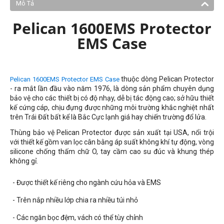
Mô Tả
Pelican 1600EMS Protector
EMS Case
thuộc dòng Pelican Protector
Pelican 1600EMS Protector EMS Case
- ra mắt lần đầu vào năm 1976, là dòng sản phẩm chuyên dụng
bảo vệ cho các thiết bị có độ nhạy, dễ bị tác động cao; sở hữu thiết
kế cứng cáp, chịu đựng được những môi trường khắc nghiệt nhất
trên Trái Đất bất kể là Bắc Cực lạnh giá hay chiến trường đổ lửa.
Thùng bảo vệ Pelican Protector được sản xuất tại USA, nổi trội
với thiết kế gồm van lọc cân bằng áp suất không khí tự động, v
òng
silicone chống thấm chữ O,
tay cầm cao su đúc và khung thép
không gỉ.
- Được thiết kế riêng cho ngành cứu hỏa và EMS
- Trên nắp nhiều lớp chia ra nhiều túi nhỏ
- Các ngăn bọc đệm, vách có thể tùy chỉnh