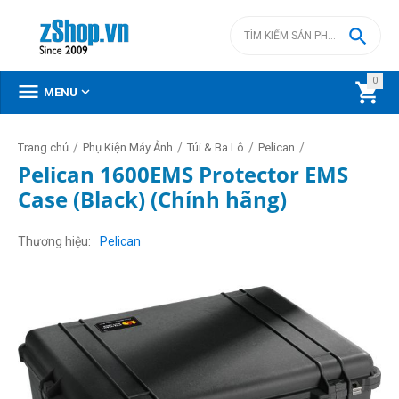

0



MENU
/
/
/
/
Trang chủ
Phụ Kiện Máy Ảnh
Túi & Ba Lô
Pelican
Pelican 1600EMS Protector EMS
Case (Black) (Chính hãng)
Thương hiệu
Pelican