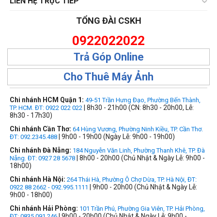
LIÊN HỆ TRỰC TIẾP
TỔNG ĐÀI CSKH
0922022022
Trả Góp Online
Cho Thuê Máy Ảnh
Chi nhánh HCM Quận 1:
49-51 Trần Hưng Đạo, Phường Bến Thành,
| 8h30 - 21h00 (CN: 8h30 - 20h00, Lễ:
TP. HCM. ĐT: 0922 022 022
8h30 - 17h30)
Chi nhánh Cần Thơ:
64 Hùng Vương, Phường Ninh Kiều, TP. Cần Thơ.
| 9h00 - 19h00 (Ngày Lễ: 9h00 - 19h00)
ĐT: 092.2345.488
Chi nhánh Đà Nẵng:
184 Nguyễn Văn Linh, Phường Thanh Khê, TP. Đà
| 8h00 - 20h00 (Chủ Nhật & Ngày Lễ: 9h00 -
Nẵng. ĐT: 0927 28 5678
18h00)
Chi nhánh Hà Nội:
264 Thái Hà, Phường Ô Chợ Dừa, TP. Hà Nội, ĐT:
| 9h00 - 20h00 (Chủ Nhật & Ngày Lễ:
0922 88 2662 - 092.995.1111
9h00 - 18h00)
Chi nhánh Hải Phòng:
101 Trần Phú, Phường Gia Viên, TP. Hải Phòng,
| 9h00 - 20h00 (Chủ Nhật & Ngày Lễ: 9h00 -
ĐT: 0835 091 246