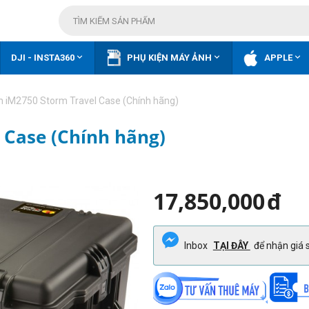



DJI - INSTA360
PHỤ KIỆN MÁY ẢNH
APPLE
n iM2750 Storm Travel Case (Chính hãng)
 Case (Chính hãng)
17,850,000
đ
Inbox
TẠI ĐÂY
để nhận giá s