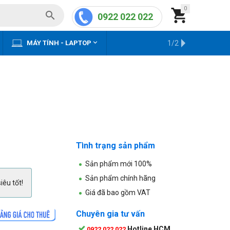
0


0922 022 022


MÁY TÍNH - LAPTOP
KHO HÀNG CŨ
1/2
Tình trạng sản phẩm
Sản phẩm mới 100%
Sản phẩm chính hãng
iêu tốt!
Giá đã bao gồm VAT
Chuyên gia tư vấn
Hotline HCM
0922 022 022