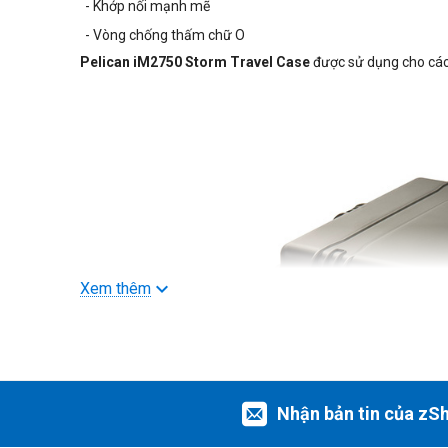
- Khớp nối mạnh mẽ
- Vòng chống thấm chữ O
Pelican iM2750 Storm Travel Case
được sử dụng cho các
Xem thêm
Nhận bản tin của zS