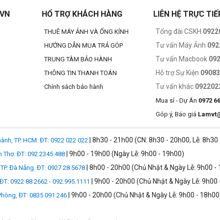
.VN
HỔ TRỢ KHÁCH HÀNG
LIÊN HỆ TRỰC TIẾ
Tổng đài CSKH
0922
THUÊ MÁY ẢNH VÀ ỐNG KÍNH
Tư vấn Máy Ảnh
092
HƯỚNG DẪN MUA TRẢ GÓP
Tư vấn Macbook
09
TRUNG TÂM BẢO HÀNH
Hỗ trợ Sự Kiện
0908
THÔNG TIN THANH TOÁN
Tư vấn khác
092202
Chính sách bảo hành
Mua sỉ - Dự Án
0972 6
Góp ý, Báo giá
Lamvt
| 8h30 - 21h00 (CN: 8h30 - 20h00, Lễ: 8h30
ành, TP. HCM. ĐT: 0922 022 022
| 9h00 - 19h00 (Ngày Lễ: 9h00 - 19h00)
n Thơ. ĐT: 092.2345.488
| 8h00 - 20h00 (Chủ Nhật & Ngày Lễ: 9h00 -
TP. Đà Nẵng. ĐT: 0927 28 5678
| 9h00 - 20h00 (Chủ Nhật & Ngày Lễ: 9h00 
 ĐT: 0922 88 2662 - 092.995.1111
| 9h00 - 20h00 (Chủ Nhật & Ngày Lễ: 9h00 - 18h00
 Phòng, ĐT: 0835 091 246