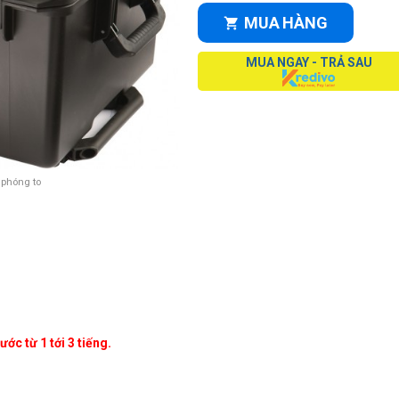
MUA HÀNG
MUA NGAY - TRẢ SAU
 phóng to
ớc từ 1 tới 3 tiếng.