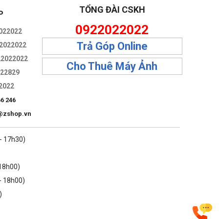
TỔNG ĐÀI CSKH
P
0922022022
022022
Trả Góp Online
2022022
22022022
Cho Thuê Máy Ảnh
322829
2022
66 246
@zshop.vn
 - 17h30)
 18h00)
- 18h00)
)