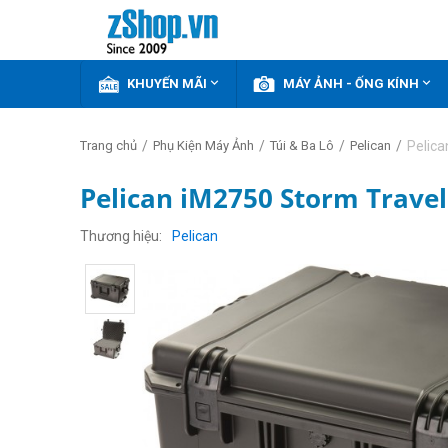


KHUYẾN MÃI
MÁY ẢNH - ỐNG KÍNH
/
/
/
/
Pelica
Trang chủ
Phụ Kiện Máy Ảnh
Túi & Ba Lô
Pelican
Pelican iM2750 Storm Travel
Thương hiệu
Pelican