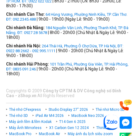
| 8h30 - 21h00 (CN: 8h30 - 20h00, Lễ:
TP. HCM. ĐT: 0922 022 022
8h30 - 17h30)
Chi nhánh Cần Thơ:
64 Hùng Vương, Phường Ninh Kiều, TP. Cần Thơ.
| 9h00 - 19h00 (Ngày Lễ: 9h00 - 19h00)
ĐT: 092.2345.488
Chi nhánh Đà Nẵng:
184 Nguyễn Văn Linh, Phường Thanh Khê, TP. Đà
| 8h00 - 20h00 (Chủ Nhật & Ngày Lễ: 9h00 -
Nẵng. ĐT: 0927 28 5678
18h00)
Chi nhánh Hà Nội:
264 Thái Hà, Phường Ô Chợ Dừa, TP. Hà Nội, ĐT:
| 9h00 - 20h00 (Chủ Nhật & Ngày Lễ:
0922 88 2662 - 092.995.1111
9h00 - 18h00)
Chi nhánh Hải Phòng:
101 Trần Phú, Phường Gia Viên, TP. Hải Phòng,
| 9h00 - 20h00 (Chủ Nhật & Ngày Lễ: 9h00 -
ĐT: 0835 091 246
18h00)
Copyrights
©
2009
Công ty CPTM & DV Công nghệ số Đỉnh
Cao - zShop.vn
All Rights Reserved
Thẻ nhớ CFexpress
Studio Display 27" 2026
Thẻ nhớ Micro SD
Thẻ nhớ SD
iPad Air M4 2026
MacBook Neo 2026
Máy ảnh film & film Kodak
T14 Gen 6 2025
Máy Ảnh Mirrorless
X1 Carbon Gen 12 2024
ThinkPad P
MacBook Pro
MacBook Air
Máy ảnh du lịch siêu zoom