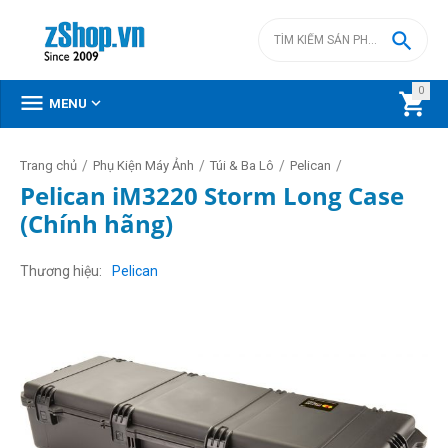

0



MENU
/
/
/
/
Trang chủ
Phụ Kiện Máy Ảnh
Túi & Ba Lô
Pelican
Pelican iM3220 Storm Long Case
(Chính hãng)
Thương hiệu
Pelican