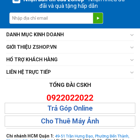
đãi và quà tặng hấp dẫn
DANH MỤC KINH DOANH
GIỚI THIỆU ZSHOP.VN
HỔ TRỢ KHÁCH HÀNG
LIÊN HỆ TRỰC TIẾP
TỔNG ĐÀI CSKH
0922022022
Trả Góp Online
Cho Thuê Máy Ảnh
Chi nhánh HCM Quận 1:
49-51 Trần Hưng Đạo, Phường Bến Thành,