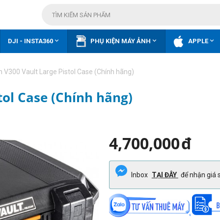



DJI - INSTA360
PHỤ KIỆN MÁY ẢNH
APPLE
n V300 Vault Large Pistol Case (Chính hãng)
tol Case (Chính hãng)
4,700,000
đ
Inbox
TẠI ĐÂY
để nhận giá s