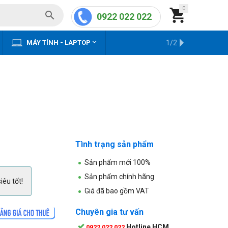
0


0922 022 022


MÁY TÍNH - LAPTOP
KHO HÀNG CŨ
1/2
Tình trạng sản phẩm
Sản phẩm mới 100%
Sản phẩm chính hãng
iêu tốt!
Giá đã bao gồm VAT
Chuyên gia tư vấn
Hotline HCM
0922 022 022