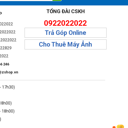
TỔNG ĐÀI CSKH
P
0922022022
022022
Trả Góp Online
2022022
22022022
Cho Thuê Máy Ảnh
322829
2022
66 246
@zshop.vn
 - 17h30)
 18h00)
- 18h00)
)