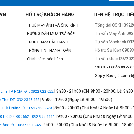
.VN
HỔ TRỢ KHÁCH HÀNG
LIÊN HỆ TRỰC TIẾ
Tổng đài CSKH
0922
THUÊ MÁY ẢNH VÀ ỐNG KÍNH
Tư vấn Máy Ảnh
092
HƯỚNG DẪN MUA TRẢ GÓP
Tư vấn Macbook
09
TRUNG TÂM BẢO HÀNH
Hỗ trợ Sự Kiện
0908
THÔNG TIN THANH TOÁN
Tư vấn khác
092202
Chính sách bảo hành
Mua sỉ - Dự Án
0972 6
Góp ý, Báo giá
Lamvt
| 8h30 - 21h00 (CN: 8h30 - 20h00, Lễ: 8h30
ành, TP. HCM. ĐT: 0922 022 022
| 9h00 - 19h00 (Ngày Lễ: 9h00 - 19h00)
n Thơ. ĐT: 092.2345.488
| 8h00 - 20h00 (Chủ Nhật & Ngày Lễ: 9h00 -
TP. Đà Nẵng. ĐT: 0927 28 5678
| 9h00 - 20h00 (Chủ Nhật & Ngày Lễ: 9h00 
 ĐT: 0922 88 2662 - 092.995.1111
| 9h00 - 20h00 (Chủ Nhật & Ngày Lễ: 9h00 - 18h00
 Phòng, ĐT: 0835 091 246