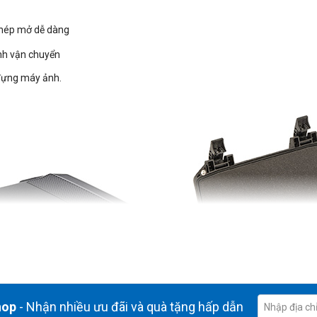
phép mở dễ dàng
ình vận chuyển
 đựng máy ảnh.
hop
- Nhận nhiều ưu đãi và quà tặng hấp dẫn