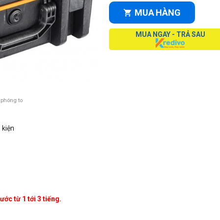
MUA HÀNG
MUA NGAY - TRẢ SAU
 phóng to
 kiện
ớc từ 1 tới 3 tiếng.