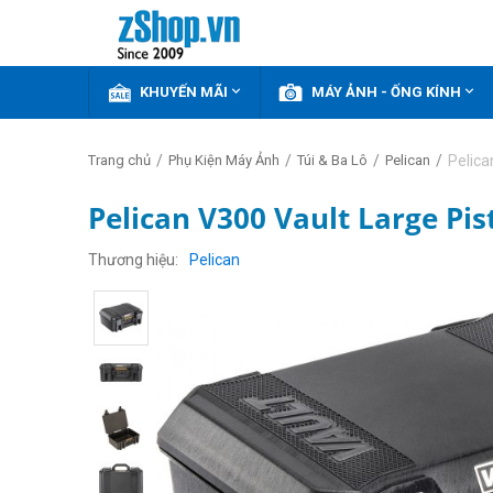


KHUYẾN MÃI
MÁY ẢNH - ỐNG KÍNH
/
/
/
/
Pelica
Trang chủ
Phụ Kiện Máy Ảnh
Túi & Ba Lô
Pelican
Pelican V300 Vault Large Pis
Thương hiệu
Pelican