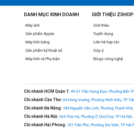
DANH MỤC KINH DOANH
GIỚI THIỆU ZSHOP
Máy ảnh
Giới thiệu
Sản phẩm Apple
Tuyển dụng
Máy tính bảng
Liên hệ hợp tác
Sản phẩm kỹ thuật số
Góp ý
Máy tính và Phụ kiện
Blogs công nghệ
Chi nhánh HCM Quận 1:
49-51 Trần Hưng Đạo, Phường Bến Th
Chi nhánh Cần Thơ:
64 Hùng Vương, Phường Ninh Kiều, TP. Cầ
Chi nhánh Đà Nẵng:
184 Nguyễn Văn Linh, Phường Thanh Khê, 
Chi nhánh Hà Nội:
264 Thái Hà, Phường Ô Chợ Dừa, TP. Hà Nội,
Chi nhánh Hải Phòng:
101 Trần Phú, Phường Gia Viên, TP. Hải