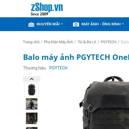


KHUYẾN MÃI
MÁY ẢNH - ỐNG KÍNH
/
/
/
/
Bal
Trang chủ
Phụ Kiện Máy Ảnh
Túi & Ba Lô
PGYTECH
Balo máy ảnh PGYTECH OneMo
GIẢM
THÊM
Thương hiệu
PGYTECH
20%