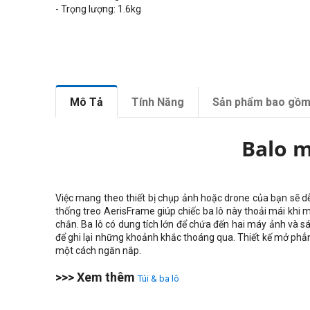
- Trọng lượng: 1.6kg
Mô Tả
Tính Năng
Sản phẩm bao gồ
Balo 
Việc mang theo thiết bị chụp ảnh hoặc drone của bạn sẽ d
thống treo AerisFrame giúp chiếc ba lô này thoải mái khi 
chắn. Ba lô có dung tích lớn để chứa đến hai máy ảnh và 
để ghi lại những khoảnh khắc thoáng qua. Thiết kế mở phẳng
một cách ngăn nắp.
>>> Xem thêm
Túi & ba lô