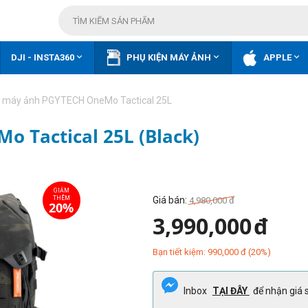



DJI - INSTA360
PHỤ KIỆN MÁY ẢNH
APPLE
o máy ảnh PGYTECH OneMo Tactical 25L
 Tactical 25L (Black)
Giá bán:
4,980,000
đ
3,990,000
đ
Bạn tiết kiệm:
990,000
đ
(
20
%)
Inbox
TẠI ĐÂY
để nhận giá s