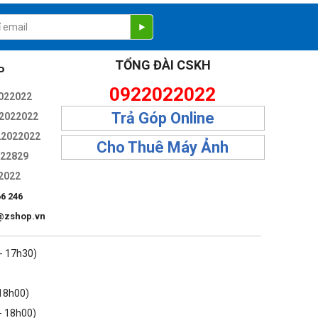
TỔNG ĐÀI CSKH
P
0922022022
022022
Trả Góp Online
2022022
22022022
Cho Thuê Máy Ảnh
322829
2022
66 246
@zshop.vn
 - 17h30)
 18h00)
- 18h00)