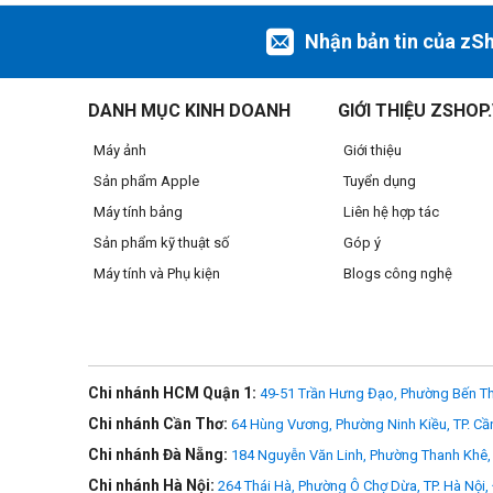
Nhận bản tin của zS
DANH MỤC KINH DOANH
GIỚI THIỆU ZSHOP
Máy ảnh
Giới thiệu
Sản phẩm Apple
Tuyển dụng
Máy tính bảng
Liên hệ hợp tác
Sản phẩm kỹ thuật số
Góp ý
Máy tính và Phụ kiện
Blogs công nghệ
Chi nhánh HCM Quận 1:
49-51 Trần Hưng Đạo, Phường Bến Th
Tấm lưng thoáng khí treo
Chi nhánh Cần Thơ:
64 Hùng Vương, Phường Ninh Kiều, TP. Cầ
Luồng không khí cả ngày và khả năng tản nhiệt tối đa giúp 
Chi nhánh Đà Nẵng:
184 Nguyễn Văn Linh, Phường Thanh Khê, 
Chi nhánh Hà Nội:
264 Thái Hà, Phường Ô Chợ Dừa, TP. Hà Nội,