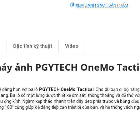
XEM DANH SÁCH SẢN PHẨM
m
Đặc tính kỹ thuật
Video
máy ảnh PGYTECH OneMo Tactic
ễ dàng hơn với ba lô
PGYTECH OneMo Tactical
. Cho dù bạn đi bộ hàng
mang. Ba lô có mặt lưng được thiết kế ôm sát, thông thoáng và dễ thở vớ
sáu ống kính. Ngàm kẹp tháo nhanh trên dây đeo phía trước và bảng đi
 180° cũng giúp dễ dàng tiếp cận thiết bị của bạn, và hệ thống vách ng