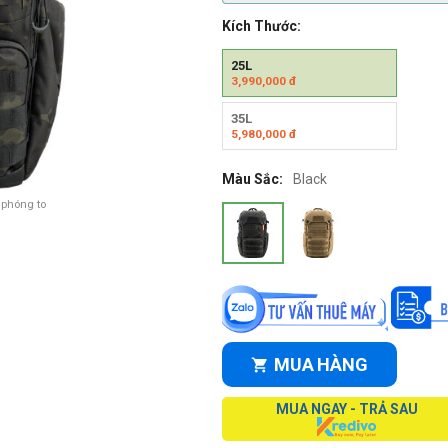
Kích Thước:
25L
3,990,000
đ
35L
5,980,000
đ
Màu Sắc:
Black
 phóng to
MUA HÀNG
MUA NGAY - TRẢ SAU