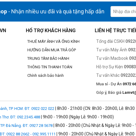
hop
- Nhận nhiều ưu đãi và quà tặng hấp dẫn
.VN
HỔ TRỢ KHÁCH HÀNG
LIÊN HỆ TRỰC TIẾ
Tổng đài CSKH
0922
THUÊ MÁY ẢNH VÀ ỐNG KÍNH
Tư vấn Máy Ảnh
092
HƯỚNG DẪN MUA TRẢ GÓP
Tư vấn Macbook
09
TRUNG TÂM BẢO HÀNH
Hỗ trợ Sự Kiện
0908
THÔNG TIN THANH TOÁN
Tư vấn khác
092202
Chính sách bảo hành
Mua sỉ - Dự Án
0972 6
Góp ý, Báo giá
Lamvt
| 8h30 - 21h00 (CN: 8h30 - 20h00, Lễ: 8h30
ành, TP. HCM. ĐT: 0922 022 022
| 9h00 - 19h00 (Ngày Lễ: 9h00 - 19h00)
n Thơ. ĐT: 092.2345.488
lưng bạn luôn mát mẻ và khô ráo.
| 8h00 - 20h00 (Chủ Nhật & Ngày Lễ: 9h00 -
TP. Đà Nẵng. ĐT: 0927 28 5678
| 9h00 - 20h00 (Chủ Nhật & Ngày Lễ: 9h00 
 ĐT: 0922 88 2662 - 092.995.1111