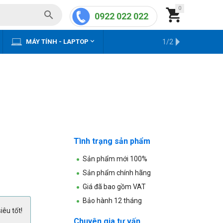
0


0922 022 022


MÁY TÍNH - LAPTOP
KHO HÀNG CŨ
1/2
Tình trạng sản phẩm
Sản phẩm mới 100%
Sản phẩm chính hãng
Giá đã bao gồm VAT
Bảo hành 12 tháng
iêu tốt!
Chuyên gia tư vấn