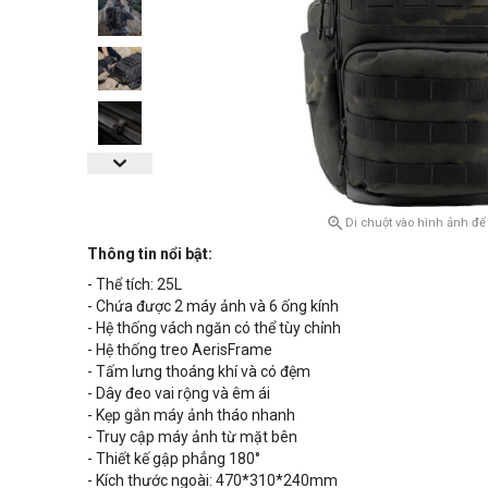

Di chuột vào hình ảnh để
Thông tin nổi bật:
- Thể tích: 25L
- Chứa được 2 máy ảnh và 6 ống kính
- Hệ thống vách ngăn có thể tùy chỉnh
- Hệ thống treo AerisFrame
- Tấm lưng thoáng khí và có đệm
- Dây đeo vai rộng và êm ái
- Kẹp gắn máy ảnh tháo nhanh
- Truy cập máy ảnh từ mặt bên
- Thiết kế gập phẳng 180°
- Kích thước ngoài: 470*310*240mm