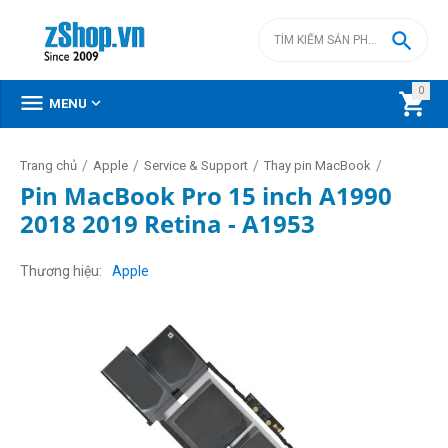

0



MENU
/
/
/
/
Trang chủ
Apple
Service & Support
Thay pin MacBook
Pin MacBook Pro 15 inch A1990
2018 2019 Retina - A1953
Thương hiệu
Apple