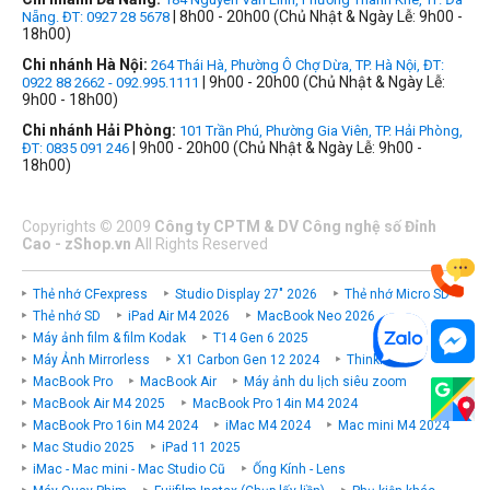
| 8h00 - 20h00 (Chủ Nhật & Ngày Lễ: 9h00 -
Nẵng. ĐT: 0927 28 5678
18h00)
Chi nhánh Hà Nội:
264 Thái Hà, Phường Ô Chợ Dừa, TP. Hà Nội, ĐT:
| 9h00 - 20h00 (Chủ Nhật & Ngày Lễ:
0922 88 2662 - 092.995.1111
9h00 - 18h00)
Chi nhánh Hải Phòng:
101 Trần Phú, Phường Gia Viên, TP. Hải Phòng,
| 9h00 - 20h00 (Chủ Nhật & Ngày Lễ: 9h00 -
ĐT: 0835 091 246
18h00)
Copyrights
©
2009
Công ty CPTM & DV Công nghệ số Đỉnh
Cao - zShop.vn
All Rights Reserved
Thẻ nhớ CFexpress
Studio Display 27" 2026
Thẻ nhớ Micro SD
Thẻ nhớ SD
iPad Air M4 2026
MacBook Neo 2026
Máy ảnh film & film Kodak
T14 Gen 6 2025
Máy Ảnh Mirrorless
X1 Carbon Gen 12 2024
ThinkPad P
MacBook Pro
MacBook Air
Máy ảnh du lịch siêu zoom
MacBook Air M4 2025
MacBook Pro 14in M4 2024
MacBook Pro 16in M4 2024
iMac M4 2024
Mac mini M4 2024
Mac Studio 2025
iPad 11 2025
iMac - Mac mini - Mac Studio Cũ
Ống Kính - Lens