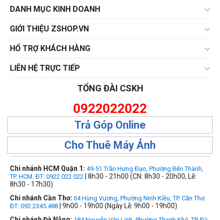
DANH MỤC KINH DOANH
GIỚI THIỆU ZSHOP.VN
HỔ TRỢ KHÁCH HÀNG
LIÊN HỆ TRỰC TIẾP
TỔNG ĐÀI CSKH
0922022022
Trả Góp Online
Cho Thuê Máy Ảnh
Chi nhánh HCM Quận 1:
49-51 Trần Hưng Đạo, Phường Bến Thành,
| 8h30 - 21h00 (CN: 8h30 - 20h00, Lễ:
TP. HCM. ĐT: 0922 022 022
8h30 - 17h30)
Chi nhánh Cần Thơ:
64 Hùng Vương, Phường Ninh Kiều, TP. Cần Thơ.
| 9h00 - 19h00 (Ngày Lễ: 9h00 - 19h00)
ĐT: 092.2345.488
Chi nhánh Đà Nẵng:
184 Nguyễn Văn Linh, Phường Thanh Khê, TP. Đà