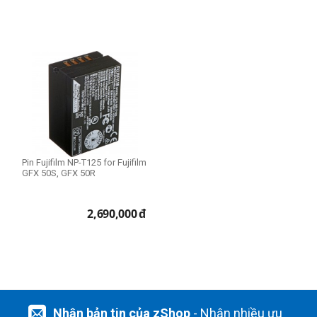
Pin Fujifilm NP-T125 for Fujifilm
GFX 50S, GFX 50R
2,690,000
đ
Nhận bản tin của zShop
- Nhận nhiều ưu