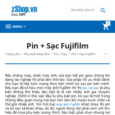

0



MENU
Pin + Sạc Fujifilm
BỘ LỌC
/
/
/
Trang chủ
Phụ Kiện Máy Ảnh
Pin + Sạc
Pin + Sạc Fujifilm
Giá
đ
–
đ
Nếu chẳng may, chiếc máy ảnh của bạn hết pin giữa chừng khi
đang tác nghiệp thì phải làm thế nào. Giải pháp tối ưu nhất dành
cho bạn là hãy luôn mang theo bên mình bộ sạc pin bên mình.
Nếu bạn đã sở hữu một máy ảnh Fujifilm thì thì
là phụ
pin, bộ sạc
1400000
đ
2690000
đ
kiện không thể thiếu đặc biệt là là các nhiếp ảnh gia chuyên
nghiệp. Chính vì thế, việc đầu tư phụ kiện pin, bộ sạc là một trong
THIẾT LẬP LẠI
những điều quan trọng mà bạn nên làm khi muốn bước chân và
thế giới nhiếp ảnh. Với mỗi loại
khác nhau thì pin
máy ảnh Fujifilm
và bộ sạc sẽ khác nhau, do đó, người dùng cần phải xem xét tìm
hiểu để mua phụ kiện tương thích. Đặc biệt, phải chọn nhưng nơi