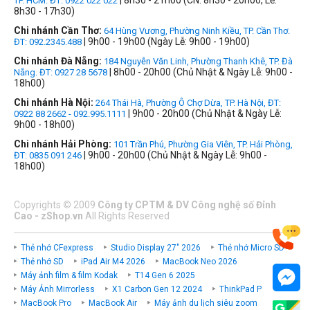
| 8h30 - 21h00 (CN: 8h30 - 20h00, Lễ:
TP. HCM. ĐT: 0922 022 022
8h30 - 17h30)
Chi nhánh Cần Thơ:
64 Hùng Vương, Phường Ninh Kiều, TP. Cần Thơ.
| 9h00 - 19h00 (Ngày Lễ: 9h00 - 19h00)
ĐT: 092.2345.488
Chi nhánh Đà Nẵng:
184 Nguyễn Văn Linh, Phường Thanh Khê, TP. Đà
| 8h00 - 20h00 (Chủ Nhật & Ngày Lễ: 9h00 -
Nẵng. ĐT: 0927 28 5678
18h00)
Chi nhánh Hà Nội:
264 Thái Hà, Phường Ô Chợ Dừa, TP. Hà Nội, ĐT:
| 9h00 - 20h00 (Chủ Nhật & Ngày Lễ:
0922 88 2662 - 092.995.1111
9h00 - 18h00)
Chi nhánh Hải Phòng:
101 Trần Phú, Phường Gia Viên, TP. Hải Phòng,
| 9h00 - 20h00 (Chủ Nhật & Ngày Lễ: 9h00 -
ĐT: 0835 091 246
18h00)
Copyrights
©
2009
Công ty CPTM & DV Công nghệ số Đỉnh
Cao - zShop.vn
All Rights Reserved
Thẻ nhớ CFexpress
Studio Display 27" 2026
Thẻ nhớ Micro SD
Thẻ nhớ SD
iPad Air M4 2026
MacBook Neo 2026
Máy ảnh film & film Kodak
T14 Gen 6 2025
Máy Ảnh Mirrorless
X1 Carbon Gen 12 2024
ThinkPad P
MacBook Pro
MacBook Air
Máy ảnh du lịch siêu zoom