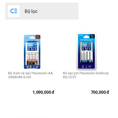

Bộ lọc
Bộ 4 pin và sạc Panasonic AA
Bộ sạc pin Panasonic Eneloop
2000mAh KJ55
BQ-CC51
1,090,000
đ
700,000
đ