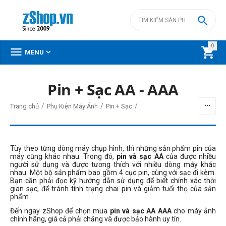

0



MENU
Pin + Sạc AA - AAA
BỘ LỌC
/
/
/
Trang chủ
Phụ Kiện Máy Ảnh
Pin + Sạc
Giá
đ
–
đ
Tùy theo từng dòng máy chụp hình, thì những sản phẩm pin của
máy cũng khác nhau. Trong đó,
pin và sạc AA
của được nhiều
người sử dụng và được tương thích với nhiều dòng máy khác
nhau. Một bộ sản phẩm bao gồm 4 cục pin, cùng với sạc đi kèm.
350000
đ
1090000
đ
Bạn cần phải đọc kỹ hướng dẫn sử dụng để biết chính xác thời
gian sạc, để tránh tình trạng chai pin và giảm tuổi thọ của sản
phẩm.
Đến ngay zShop để chọn mua
pin và sạc AA AAA
cho máy ảnh
chính hãng, giá cả phải chăng và được bảo hành uy tín.