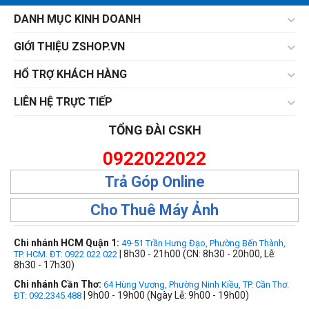
DANH MỤC KINH DOANH
GIỚI THIỆU ZSHOP.VN
HỔ TRỢ KHÁCH HÀNG
LIÊN HỆ TRỰC TIẾP
TỔNG ĐÀI CSKH
0922022022
Trả Góp Online
Cho Thuê Máy Ảnh
Chi nhánh HCM Quận 1:
49-51 Trần Hưng Đạo, Phường Bến Thành,
| 8h30 - 21h00 (CN: 8h30 - 20h00, Lễ:
TP. HCM. ĐT: 0922 022 022
8h30 - 17h30)
Chi nhánh Cần Thơ:
64 Hùng Vương, Phường Ninh Kiều, TP. Cần Thơ.
| 9h00 - 19h00 (Ngày Lễ: 9h00 - 19h00)
ĐT: 092.2345.488