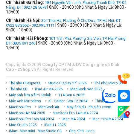
Chi nhánh Đà Nẵng:
184 Nguyễn Văn Linh, Phường Thanh Khê, TP. Đà
| 8h00 - 20h00 (Chủ Nhật & Ngày Lễ: 9h00 -
Nẵng. ĐT: 0927 28 5678
18h00)
Chi nhánh Hà Nội:
264 Thái Hà, Phường Ô Chợ Dừa, TP. Hà Nội, ĐT:
| 9h00 - 20h00 (Chủ Nhật & Ngày Lễ:
0922 88 2662 - 092.995.1111
9h00 - 18h00)
Chi nhánh Hải Phòng:
101 Trần Phú, Phường Gia Viên, TP. Hải Phòng,
| 9h00 - 20h00 (Chủ Nhật & Ngày Lễ: 9h00 -
ĐT: 0835 091 246
18h00)
Copyrights
©
2009
Công ty CPTM & DV Công nghệ số Đỉnh
Cao - zShop.vn
All Rights Reserved
Thẻ nhớ CFexpress
Studio Display 27" 2026
Thẻ nhớ Micro SD
Thẻ nhớ SD
iPad Air M4 2026
MacBook Neo 2026
Máy ảnh film & film Kodak
T14 Gen 6 2025
Máy Ảnh Mirrorless
X1 Carbon Gen 12 2024
ThinkPad P
MacBook Pro
MacBook Air
Máy ảnh du lịch siêu zoom
MacBook Air M4 2025
MacBook Pro 14in M4 2024
MacBook Pro 16in M4 2024
iMac M4 2024
Mac mini M4 2024
Mac Studio 2025
iPad 11 2025
iMac - Mac mini - Mac Studio Cũ
Ống Kính - Lens