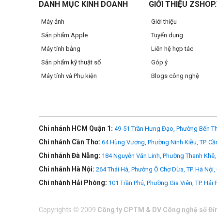
DANH MỤC KINH DOANH
GIỚI THIỆU ZSHOP
Máy ảnh
Giới thiệu
Sản phẩm Apple
Tuyển dụng
Máy tính bảng
Liên hệ hợp tác
Sản phẩm kỹ thuật số
Góp ý
Máy tính và Phụ kiện
Blogs công nghệ
Chi nhánh HCM Quận 1:
49-51 Trần Hưng Đạo, Phường Bến Th
Chi nhánh Cần Thơ:
64 Hùng Vương, Phường Ninh Kiều, TP. Cầ
Chi nhánh Đà Nẵng:
184 Nguyễn Văn Linh, Phường Thanh Khê, 
Chi nhánh Hà Nội:
264 Thái Hà, Phường Ô Chợ Dừa, TP. Hà Nội,
Chi nhánh Hải Phòng:
101 Trần Phú, Phường Gia Viên, TP. Hải
Copyrights
©
2009
Công ty CPTM & DV Công nghệ số Đỉ