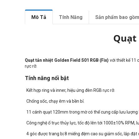
Mô Tả
Tính Năng
Sản phẩm bao gồ
Quạt 
Quạt tản nhiệt Golden Field S01 RGB (Fix)
với thiết kế 11
rực rỡ.
Tính năng nổi bật
Kết hợp ring và inner, hiệu ứng đèn RGB rực rỡ.
Chống sốc, chạy êm và bền bỉ.
11 cánh quạt 120mm trong mờ có thể cung cấp lưu lượng 
Công nghệ ổ trục thủy lực, tốc độ lên tới 1000±10% RPM, 
4 góc được trang bị 8 miếng đệm cao su giảm sốc, lắp đặt 