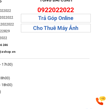
P
0922022022
022022
Trả Góp Online
2022022
22022022
Cho Thuê Máy Ảnh
322829
2022
66 246
@zshop.vn
 - 17h30)
 18h00)
- 18h00)
)