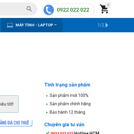
0


0922 022 022


MÁY TÍNH - LAPTOP
KHO HÀNG CŨ
1/2
Tình trạng sản phẩm
Sản phẩm mới 100%
Sản phẩm chính hãng
iêu tốt!
Bảo hành 12 tháng
Chuyên gia tư vấn
Hotline HCM
0922 022 022