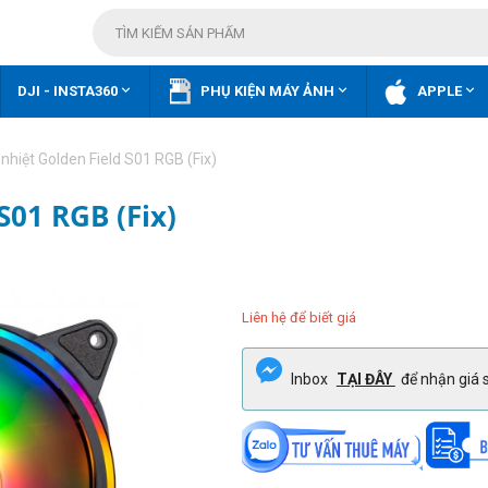



DJI - INSTA360
PHỤ KIỆN MÁY ẢNH
APPLE
nhiệt Golden Field S01 RGB (Fix)
S01 RGB (Fix)
Liên hệ để biết giá
Inbox
TẠI ĐÂY
để nhận giá s