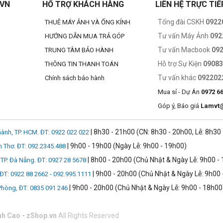
.VN
HỔ TRỢ KHÁCH HÀNG
LIÊN HỆ TRỰC TIẾ
Tổng đài CSKH
0922
THUÊ MÁY ẢNH VÀ ỐNG KÍNH
Tư vấn Máy Ảnh
092
HƯỚNG DẪN MUA TRẢ GÓP
Tư vấn Macbook
09
TRUNG TÂM BẢO HÀNH
Hỗ trợ Sự Kiện
0908
THÔNG TIN THANH TOÁN
Tư vấn khác
092202
Chính sách bảo hành
Mua sỉ - Dự Án
0972 6
Góp ý, Báo giá
Lamvt
| 8h30 - 21h00 (CN: 8h30 - 20h00, Lễ: 8h30
ành, TP. HCM. ĐT: 0922 022 022
| 9h00 - 19h00 (Ngày Lễ: 9h00 - 19h00)
n Thơ. ĐT: 092.2345.488
| 8h00 - 20h00 (Chủ Nhật & Ngày Lễ: 9h00 -
TP. Đà Nẵng. ĐT: 0927 28 5678
| 9h00 - 20h00 (Chủ Nhật & Ngày Lễ: 9h00 
 ĐT: 0922 88 2662 - 092.995.1111
| 9h00 - 20h00 (Chủ Nhật & Ngày Lễ: 9h00 - 18h00
 Phòng, ĐT: 0835 091 246
nh Cao - zShop.vn
All Rights Reserved