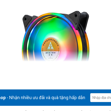
hop
- Nhận nhiều ưu đãi và quà tặng hấp dẫn