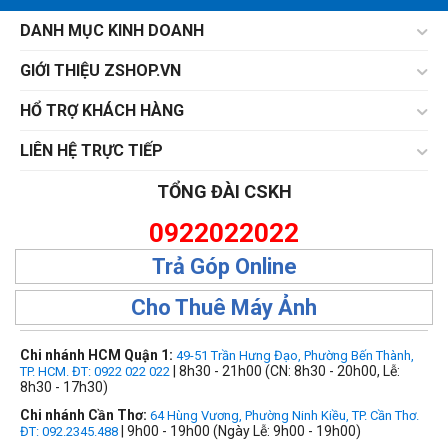
DANH MỤC KINH DOANH
GIỚI THIỆU ZSHOP.VN
HỔ TRỢ KHÁCH HÀNG
LIÊN HỆ TRỰC TIẾP
TỔNG ĐÀI CSKH
0922022022
Trả Góp Online
Cho Thuê Máy Ảnh
Chi nhánh HCM Quận 1:
49-51 Trần Hưng Đạo, Phường Bến Thành,
| 8h30 - 21h00 (CN: 8h30 - 20h00, Lễ:
TP. HCM. ĐT: 0922 022 022
8h30 - 17h30)
Chi nhánh Cần Thơ:
64 Hùng Vương, Phường Ninh Kiều, TP. Cần Thơ.
| 9h00 - 19h00 (Ngày Lễ: 9h00 - 19h00)
ĐT: 092.2345.488