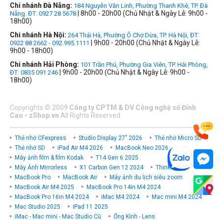
Chi nhánh Đà Nẵng:
184 Nguyễn Văn Linh, Phường Thanh Khê, TP. Đà
| 8h00 - 20h00 (Chủ Nhật & Ngày Lễ: 9h00 -
Nẵng. ĐT: 0927 28 5678
18h00)
Chi nhánh Hà Nội:
264 Thái Hà, Phường Ô Chợ Dừa, TP. Hà Nội, ĐT:
| 9h00 - 20h00 (Chủ Nhật & Ngày Lễ:
0922 88 2662 - 092.995.1111
9h00 - 18h00)
Chi nhánh Hải Phòng:
101 Trần Phú, Phường Gia Viên, TP. Hải Phòng,
| 9h00 - 20h00 (Chủ Nhật & Ngày Lễ: 9h00 -
ĐT: 0835 091 246
18h00)
Copyrights
©
2009
Công ty CPTM & DV Công nghệ số Đỉnh
Cao - zShop.vn
All Rights Reserved
Thẻ nhớ CFexpress
Studio Display 27" 2026
Thẻ nhớ Micro SD
Thẻ nhớ SD
iPad Air M4 2026
MacBook Neo 2026
Máy ảnh film & film Kodak
T14 Gen 6 2025
Máy Ảnh Mirrorless
X1 Carbon Gen 12 2024
ThinkPad P
MacBook Pro
MacBook Air
Máy ảnh du lịch siêu zoom
MacBook Air M4 2025
MacBook Pro 14in M4 2024
MacBook Pro 16in M4 2024
iMac M4 2024
Mac mini M4 2024
Mac Studio 2025
iPad 11 2025
iMac - Mac mini - Mac Studio Cũ
Ống Kính - Lens