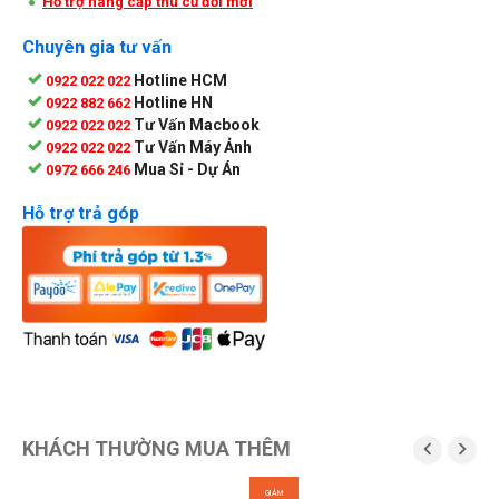
Hỗ trợ nâng cấp thu cũ đổi mới
Chuyên gia tư vấn
Hotline HCM
0922 022 022
Hotline HN
0922 882 662
Tư Vấn Macbook
0922 022 022
Tư Vấn Máy Ảnh
0922 022 022
Mua Sỉ - Dự Án
0972 666 246
Hỗ trợ trả góp
KHÁCH THƯỜNG MUA THÊM


GIẢM