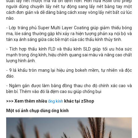
suất lấy nét mượt mà và ổn định hơn. Hơn nữa HSM cho phép
người dùng chuyển lấy nét tự động sang lấy nét bằng tay một
cách đơn giản và dễ dàng bằng cách xoay vòng lấy nét bất cứ lúc
nào.
- Lớp tráng phủ Super Multi Layer Coating giúp giảm thiểu bóng
ma, lóe sáng thường gặp khi xảy ra hiện tượng phản xạ nội bộ và
tán xạ ánh sáng giữa các bề mặt của các thấu kính thủy tinh.
- Tích hợp thấu kính FLD và thấu kính SLD giúp tối ưu hóa sức
mạnh trong ống kính, hiệu chỉnh quang sai màu và nâng cao chất
lượng hình ảnh.
- 9 lá khẩu tròn mang lại hiệu ứng bokeh mềm, tự nhiên và độc
đáo.
-
Ngàm gắn được làm bằng đồng thau cho độ chính xác cao và
bền bỉ. Thêm vào đó là đệm cao su giúp chống bụi
>>> Xem thêm nhiều
khác tại zShop
ống kính
Một số ảnh chụp dùng ống kính