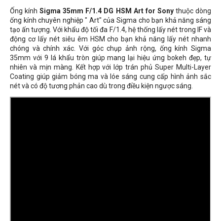
Ống kính
Sigma 35mm F/1.4 DG HSM Art for Sony
thuộc dòng
ống kính chuyên nghiệp " Art" của Sigma cho bạn khả năng sáng
tạo ấn tượng. Với khẩu độ tối đa F/1.4, hệ thống lấy nét trong IF và
động cơ lấy nét siêu êm HSM cho bạn khả năng lấy nét nhanh
chóng và chính xác. Với góc chụp ảnh rộng, ống kính Sigma
35mm với 9 lá khẩu tròn giúp mang lại hiệu ứng bokeh đẹp, tự
nhiên và mịn màng. Kết hợp với lớp trán phủ Super Multi-Layer
Coating giúp giảm bóng ma và lóe sáng cung cấp hình ảnh sắc
nét và có độ tương phản cao dù trong điều kiện ngược sáng.