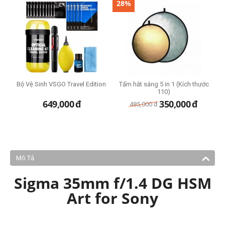
28%
Bộ Vệ Sinh VSGO Travel Edition
Tấm hắt sáng 5 in 1 (Kích thước
110)
649,000
đ
350,000
đ
485,000
đ
Mô Tả
Sigma 35mm f/1.4 DG HSM
Art for Sony