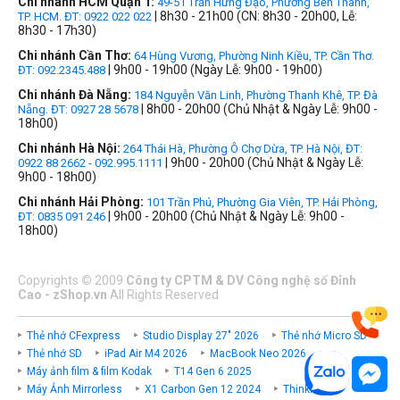
Chi nhánh HCM Quận 1:
49-51 Trần Hưng Đạo, Phường Bến Thành,
| 8h30 - 21h00 (CN: 8h30 - 20h00, Lễ:
TP. HCM. ĐT: 0922 022 022
8h30 - 17h30)
Chi nhánh Cần Thơ:
64 Hùng Vương, Phường Ninh Kiều, TP. Cần Thơ.
| 9h00 - 19h00 (Ngày Lễ: 9h00 - 19h00)
ĐT: 092.2345.488
Chi nhánh Đà Nẵng:
184 Nguyễn Văn Linh, Phường Thanh Khê, TP. Đà
| 8h00 - 20h00 (Chủ Nhật & Ngày Lễ: 9h00 -
Nẵng. ĐT: 0927 28 5678
18h00)
Chi nhánh Hà Nội:
264 Thái Hà, Phường Ô Chợ Dừa, TP. Hà Nội, ĐT:
| 9h00 - 20h00 (Chủ Nhật & Ngày Lễ:
0922 88 2662 - 092.995.1111
9h00 - 18h00)
Chi nhánh Hải Phòng:
101 Trần Phú, Phường Gia Viên, TP. Hải Phòng,
| 9h00 - 20h00 (Chủ Nhật & Ngày Lễ: 9h00 -
ĐT: 0835 091 246
18h00)
Copyrights
©
2009
Công ty CPTM & DV Công nghệ số Đỉnh
Cao - zShop.vn
All Rights Reserved
Thẻ nhớ CFexpress
Studio Display 27" 2026
Thẻ nhớ Micro SD
Thẻ nhớ SD
iPad Air M4 2026
MacBook Neo 2026
Máy ảnh film & film Kodak
T14 Gen 6 2025
Máy Ảnh Mirrorless
X1 Carbon Gen 12 2024
ThinkPad P