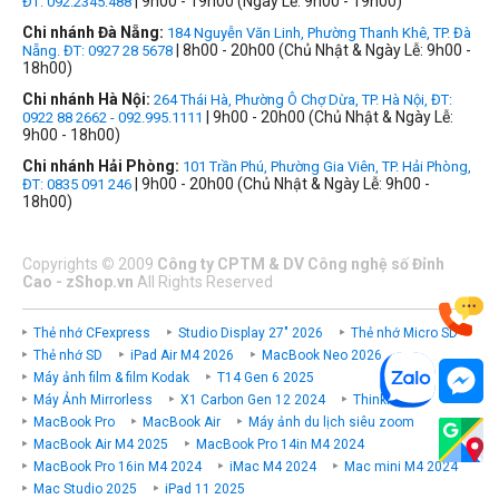
| 9h00 - 19h00 (Ngày Lễ: 9h00 - 19h00)
ĐT: 092.2345.488
Chi nhánh Đà Nẵng:
184 Nguyễn Văn Linh, Phường Thanh Khê, TP. Đà
| 8h00 - 20h00 (Chủ Nhật & Ngày Lễ: 9h00 -
Nẵng. ĐT: 0927 28 5678
18h00)
Chi nhánh Hà Nội:
264 Thái Hà, Phường Ô Chợ Dừa, TP. Hà Nội, ĐT:
| 9h00 - 20h00 (Chủ Nhật & Ngày Lễ:
0922 88 2662 - 092.995.1111
9h00 - 18h00)
Chi nhánh Hải Phòng:
101 Trần Phú, Phường Gia Viên, TP. Hải Phòng,
| 9h00 - 20h00 (Chủ Nhật & Ngày Lễ: 9h00 -
ĐT: 0835 091 246
18h00)
Copyrights
©
2009
Công ty CPTM & DV Công nghệ số Đỉnh
Cao - zShop.vn
All Rights Reserved
Thẻ nhớ CFexpress
Studio Display 27" 2026
Thẻ nhớ Micro SD
Thẻ nhớ SD
iPad Air M4 2026
MacBook Neo 2026
Máy ảnh film & film Kodak
T14 Gen 6 2025
Máy Ảnh Mirrorless
X1 Carbon Gen 12 2024
ThinkPad P
MacBook Pro
MacBook Air
Máy ảnh du lịch siêu zoom
MacBook Air M4 2025
MacBook Pro 14in M4 2024
MacBook Pro 16in M4 2024
iMac M4 2024
Mac mini M4 2024
Mac Studio 2025
iPad 11 2025