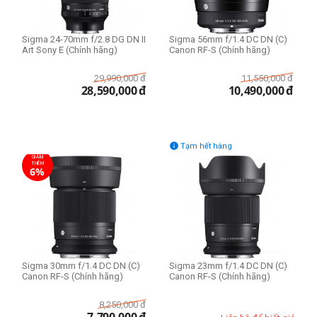
Sigma 24-70mm f/2.8 DG DN II
Sigma 56mm f/1.4 DC DN (C)
Art Sony E (Chính hãng)
Canon RF-S (Chính hãng)
29,990,000
đ
11,550,000
đ
28,590,000
đ
10,490,000
đ

Tạm hết hàng
GIẢM
THÊM
6%
Sigma 30mm f/1.4 DC DN (C)
Sigma 23mm f/1.4 DC DN (C)
Canon RF-S (Chính hãng)
Canon RF-S (Chính hãng)
8,250,000
đ