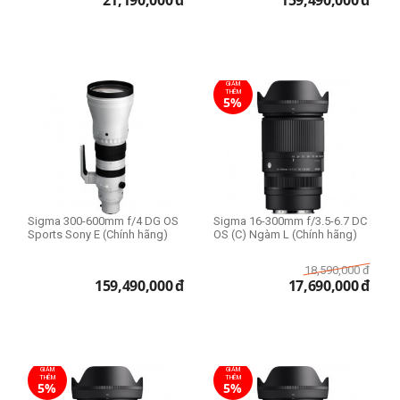
21,190,000
đ
159,490,000
đ
GIẢM
THÊM
5%
Sigma 300-600mm f/4 DG OS
Sigma 16-300mm f/3.5-6.7 DC
Sports Sony E (Chính hãng)
OS (C) Ngàm L (Chính hãng)
18,590,000
đ
159,490,000
đ
17,690,000
đ
GIẢM
GIẢM
THÊM
THÊM
5%
5%