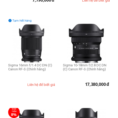
7,790,000
đ
Liên hệ để biết giá

Tạm hết hàng
Sigma 16mm f/1.4 DC DN (C)
Sigma 10-18mm f/2.8 DC DN
Canon RF-S (Chính hãng)
(C) Canon RF-S (Chính hãng)
17,380,000
đ
Liên hệ để biết giá
GIẢM
THÊM
8%