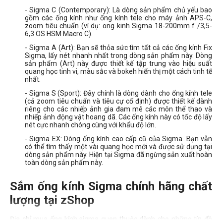
Canon RF-S
- Sigma C (Contemporary): Là dòng sản phẩm chủ yếu bao
gồm các ống kính như ống kính tele cho máy ảnh APS-C,
Fujifilm X
zoom tiêu chuẩn (ví dụ: ong kinh Sigma 18-200mm f /3,5-
6,3 OS HSM Macro C).
Ngàm L
- Sigma A (Art): Bạn sẽ thỏa sức tìm tất cả các ống kính Fix
Nikon Z
Sigma, lấy nét nhanh nhất trong dòng sản phẩm này. Dòng
Sony E
sản phẩm (Art) này được thiết kế tập trung vào hiệu suất
quang học tinh vi, màu sắc và bokeh hiển thị một cách tinh tế
Sony FE
nhất.
- Sigma S (Sport): Đây chính là dòng dành cho ống kính tele
Thể loại lens
(cả zoom tiêu chuẩn và tiêu cự cố định) được thiết kế dành
riêng cho các nhiếp ảnh gia đam mê các môn thể thao và
nhiếp ảnh động vật hoang dã. Các ống kính này có tốc độ lấy
Macro Lens
nét cực nhanh chóng cùng với khẩu độ lớn.
Standard Lens
- Sigma EX: Dòng ống kính cao cấp cũ của Sigma. Bạn vẫn
Telephoto Lens
có thể tìm thấy một vài quang học mới và được sử dụng tại
dòng sản phẩm này. Hiện tại Sigma đã ngừng sản xuất hoàn
Wide Lens
toàn dòng sản phẩm này.
Prime Lens (Fixed Lens)
Zoom Lens
Sắm ống kính Sigma chính hãng chất
lượng tại zShop
Filter Size
Địa chỉ mua ống kính sigma quen thuộc dành cho những tín đồ