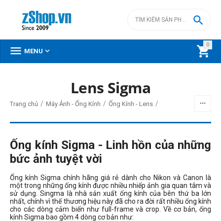

0



MENU
Lens Sigma
BỘ LỌC
/
/
/
Trang chủ
Máy Ảnh - Ống Kính
Ống Kính - Lens
Giá
đ
–
đ
Ống kính Sigma - Linh hồn của những
bức ảnh tuyệt vời
0
đ
159490000
đ
Ống kính Sigma chính hãng giá rẻ dành cho Nikon và Canon là
một trong những ống kính được nhiều nhiếp ảnh gia quan tâm và
Loại ngàm lens
sử dụng. Singma là nhà sản xuất ống kính của bên thứ ba lớn
nhất, chính vì thế thương hiệu này đã cho ra đời rất nhiều ống kính
Canon EF-M
cho các dòng cảm biến như full-frame và crop. Về cơ bản, ống
kính Sigma bao gồm 4 dòng cơ bản như:
Canon RF