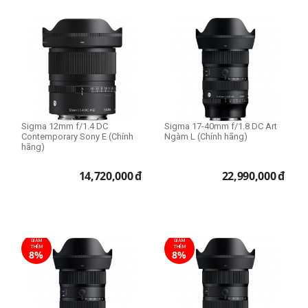
Sigma 12mm f/1.4 DC
Sigma 17-40mm f/1.8 DC Art
Contemporary Sony E (Chính
Ngàm L (Chính hãng)
hãng)
14,720,000
đ
22,990,000
đ
GIẢM
GIẢM
THÊM
THÊM
8%
8%