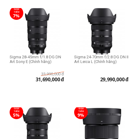
GIẢM
THÊM
7%
Sigma 28-45mm f/1.8 DG DN
Sigma 24-70mm f/2.8 DG DN II
Art Sony E (Chính hãng)
Art Leica L (Chính hãng)
33,990,000
đ
31,690,000
đ
29,990,000
đ
GIẢM
GIẢM
THÊM
THÊM
5%
9%