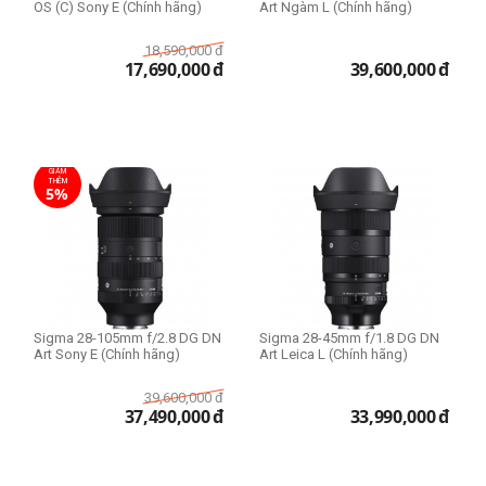
OS (C) Sony E (Chính hãng)
Art Ngàm L (Chính hãng)
18,590,000
đ
17,690,000
đ
39,600,000
đ
GIẢM
THÊM
5%
Sigma 28-105mm f/2.8 DG DN
Sigma 28-45mm f/1.8 DG DN
Art Sony E (Chính hãng)
Art Leica L (Chính hãng)
39,600,000
đ
37,490,000
đ
33,990,000
đ