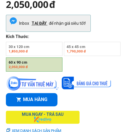
2,050,000
đ
Inbox
TẠI ĐÂY
để nhận giá siêu tốt!
Kích Thước:
30 x 120 cm
45 x 45 cm
1,850,000
đ
1,790,000
đ
60 x 90 cm
2,050,000
đ
MUA HÀNG
MUA NGAY - TRẢ SAU
XEM DANH SÁCH SẢN PHẨM