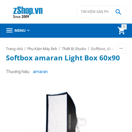

0



MENU
/
/
/
Trang chủ
Phụ Kiện Máy Ảnh
Thiết Bị Studio
Softbox, dù sáng, lồng
Softbox amaran Light Box 60x90
Thương hiệu
amaran