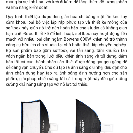
mang lại sự linh hoạt với lưới đi kèm để tăng thêm độ tương phản
và khả năng kiểm soát.
Quy trình thiết lập được đơn giản hóa chỉ bằng một lần kéo tay
cầm khóa, loại bỏ việc lắp ráp phức tạp và thiết kế mỏng của
softbox này giúp nó trở nên hoàn hảo cho studio có không gian
hạn chế. Được thiết kế để linh hoạt, softbox này hoạt động liền
mạch với nhiều loại đèn ngàm Bowens 600W, khiến nó trở thành
công cụ hữu ích cho studio tại nhà hoặc thiết lập chuyên nghiệp.
Bộ sản phẩm bao gồm softbox, vải tản sáng, tấm khuếch tán
vách ngăn bên trong, lưới điều khiển ánh sáng và túi đựng, đảm
bảo tất cả các thành phần cần thiết được đóng gói gọn gàng để
dễ dàng vận chuyển. Cho dù tạo ra ánh sáng dịu nhẹ, đều đặn cho
ảnh chân dung hay tạo ra ánh sáng định hướng hơn cho sản
phẩm, giải pháp chiếu sáng tất cả trong một này đều giúp tăng
cường khả năng sáng tạo với nỗ lực tối thiểu.