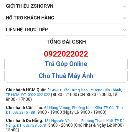
GIỚI THIỆU ZSHOP.VN
HỔ TRỢ KHÁCH HÀNG
LIÊN HỆ TRỰC TIẾP
TỔNG ĐÀI CSKH
0922022022
Trả Góp Online
Cho Thuê Máy Ảnh
Chi nhánh HCM Quận 1:
49-51 Trần Hưng Đạo, Phường Bến Thành,
| 8h30 - 21h00 (CN: 8h30 - 20h00, Lễ:
TP. HCM. ĐT: 0922 022 022
8h30 - 17h30)
Chi nhánh Cần Thơ:
64 Hùng Vương, Phường Ninh Kiều, TP. Cần Thơ.
| 9h00 - 19h00 (Ngày Lễ: 9h00 - 19h00)
ĐT: 092.2345.488
Chi nhánh Đà Nẵng:
184 Nguyễn Văn Linh, Phường Thanh Khê, TP. Đà
| 8h00 - 20h00 (Chủ Nhật & Ngày Lễ: 9h00 -
Nẵng. ĐT: 0927 28 5678
18h00)