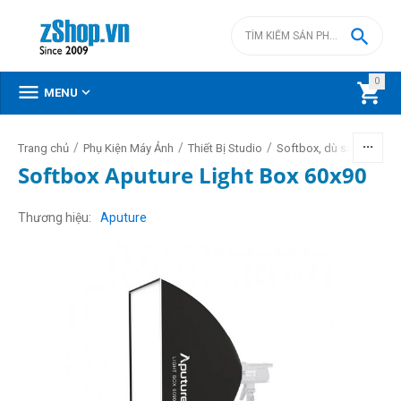

0



MENU
/
/
/
Trang chủ
Phụ Kiện Máy Ảnh
Thiết Bị Studio
Softbox, dù sáng, lồng
Softbox Aputure Light Box 60x90
Thương hiệu
Aputure