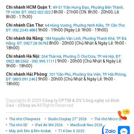
Chi nhánh HCM Quận 1:
49-51 Trần Hưng Đạo, Phường Bến Thành,
| 8h30 - 21h00 (CN: 8h30 - 20h00, Lễ:
TP. HCM. ĐT: 0922 022 022
8h30 - 17h30)
Chi nhánh Cần Thơ:
64 Hùng Vương, Phường Ninh Kiều, TP. Cần Thơ.
| 9h00 - 19h00 (Ngày Lễ: 9h00 - 19h00)
ĐT: 092.2345.488
Chi nhánh Đà Nẵng:
184 Nguyễn Văn Linh, Phường Thanh Khê, TP. Đà
| 8h00 - 20h00 (Chủ Nhật & Ngày Lễ: 9h00 -
Nẵng. ĐT: 0927 28 5678
18h00)
Chi nhánh Hà Nội:
264 Thái Hà, Phường Ô Chợ Dừa, TP. Hà Nội, ĐT:
| 9h00 - 20h00 (Chủ Nhật & Ngày Lễ:
0922 88 2662 - 092.995.1111
9h00 - 18h00)
Chi nhánh Hải Phòng:
101 Trần Phú, Phường Gia Viên, TP. Hải Phòng,
| 9h00 - 20h00 (Chủ Nhật & Ngày Lễ: 9h00 -
ĐT: 0835 091 246
18h00)
Copyrights
©
2009
Công ty CPTM & DV Công nghệ số Đỉnh
Cao - zShop.vn
All Rights Reserved
Thẻ nhớ CFexpress
Studio Display 27" 2026
Thẻ nhớ Micro SD
Thẻ nhớ SD
iPad Air M4 2026
MacBook Neo 2026
Máy ảnh film & film Kodak
T14 Gen 6 2025