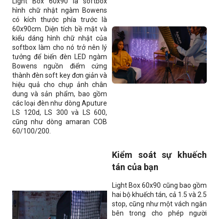
Light Box 60x90 là softbox
hình chữ nhật ngàm Bowens
có kích thước phía trước là
60x90cm. Diện tích bề mặt và
kiểu dáng hình chữ nhật của
softbox làm cho nó trở nên lý
tưởng để biến đèn LED ngàm
Bowens nguồn điểm cứng
thành đèn soft key đơn giản và
hiệu quả cho chụp ảnh chân
dung và sản phẩm, bao gồm
các loại đèn như dòng Aputure
LS 120d, LS 300 và LS 600,
cũng như dòng amaran COB
60/100/200.
Kiểm soát sự khuếch
tán của bạn
Light Box 60x90 cũng bao gồm
hai bộ khuếch tán, cả 1.5 và 2.5
stop, cũng như một vách ngăn
bên trong cho phép người