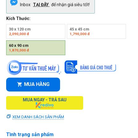
Inbox
TẠI ĐÂY
để nhận giá siêu tốt!
Kích Thước:
30 x 120 cm
45 x 45 cm
2,090,000
đ
1,790,000
đ
60 x 90 cm
1,870,000
đ
MUA HÀNG
MUA NGAY - TRẢ SAU
XEM DANH SÁCH SẢN PHẨM
Tình trạng sản phẩm