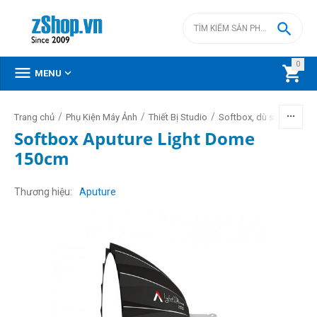

0



MENU
/
/
/
Trang chủ
Phụ Kiện Máy Ảnh
Thiết Bị Studio
Softbox, dù sáng, lồng
Softbox Aputure Light Dome
150cm
Thương hiệu
Aputure