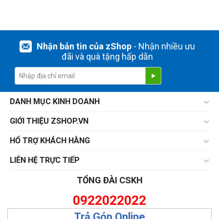
Nhận bản tin của zShop
- Nhận nhiều ưu
đãi và quà tặng hấp dẫn
DANH MỤC KINH DOANH
GIỚI THIỆU ZSHOP.VN
HỔ TRỢ KHÁCH HÀNG
LIÊN HỆ TRỰC TIẾP
TỔNG ĐÀI CSKH
0922022022
Trả Góp Online