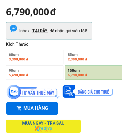
6,790,000
đ
Inbox
TẠI ĐÂY
để nhận giá siêu tốt!
Kích Thước:
60cm
85cm
3,390,000
đ
2,390,000
đ
90cm
150cm
5,490,000
đ
6,790,000
đ
MUA HÀNG
MUA NGAY - TRẢ SAU