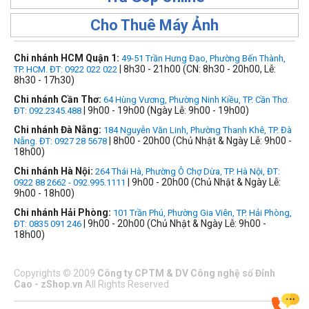
Cho Thuê Máy Ảnh
Chi nhánh HCM Quận 1:
49-51 Trần Hưng Đạo, Phường Bến Thành,
| 8h30 - 21h00 (CN: 8h30 - 20h00, Lễ:
TP. HCM. ĐT: 0922 022 022
8h30 - 17h30)
Chi nhánh Cần Thơ:
64 Hùng Vương, Phường Ninh Kiều, TP. Cần Thơ.
| 9h00 - 19h00 (Ngày Lễ: 9h00 - 19h00)
ĐT: 092.2345.488
Chi nhánh Đà Nẵng:
184 Nguyễn Văn Linh, Phường Thanh Khê, TP. Đà
| 8h00 - 20h00 (Chủ Nhật & Ngày Lễ: 9h00 -
Nẵng. ĐT: 0927 28 5678
18h00)
Chi nhánh Hà Nội:
264 Thái Hà, Phường Ô Chợ Dừa, TP. Hà Nội, ĐT:
| 9h00 - 20h00 (Chủ Nhật & Ngày Lễ:
0922 88 2662 - 092.995.1111
9h00 - 18h00)
Chi nhánh Hải Phòng:
101 Trần Phú, Phường Gia Viên, TP. Hải Phòng,
| 9h00 - 20h00 (Chủ Nhật & Ngày Lễ: 9h00 -
ĐT: 0835 091 246
18h00)
Copyrights
©
2009
Công ty CPTM & DV Công nghệ số Đỉnh
Cao - zShop.vn
All Rights Reserved