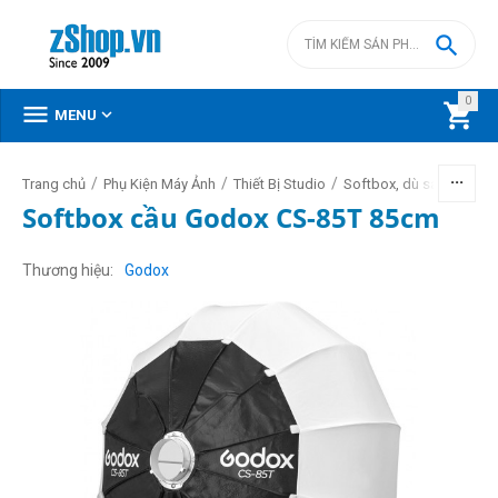

0



MENU
/
/
/
Trang chủ
Phụ Kiện Máy Ảnh
Thiết Bị Studio
Softbox, dù sáng, lồng
Softbox cầu Godox CS-85T 85cm
Thương hiệu
Godox