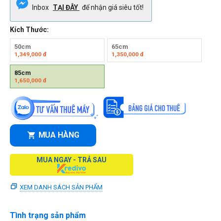
Inbox
TẠI ĐÂY
để nhận giá siêu tốt!
Kích Thước:
50cm
65cm
1,349,000
đ
1,350,000
đ
85cm
1,650,000
đ
MUA HÀNG
MUA NGAY - TRẢ SAU
XEM DANH SÁCH SẢN PHẨM
Tình trạng sản phẩm