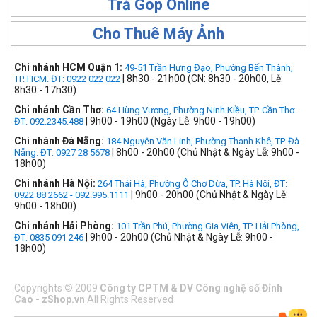
Trả Góp Online
Cho Thuê Máy Ảnh
Chi nhánh HCM Quận 1:
49-51 Trần Hưng Đạo, Phường Bến Thành,
| 8h30 - 21h00 (CN: 8h30 - 20h00, Lễ:
TP. HCM. ĐT: 0922 022 022
8h30 - 17h30)
Chi nhánh Cần Thơ:
64 Hùng Vương, Phường Ninh Kiều, TP. Cần Thơ.
| 9h00 - 19h00 (Ngày Lễ: 9h00 - 19h00)
ĐT: 092.2345.488
Chi nhánh Đà Nẵng:
184 Nguyễn Văn Linh, Phường Thanh Khê, TP. Đà
| 8h00 - 20h00 (Chủ Nhật & Ngày Lễ: 9h00 -
Nẵng. ĐT: 0927 28 5678
18h00)
Chi nhánh Hà Nội:
264 Thái Hà, Phường Ô Chợ Dừa, TP. Hà Nội, ĐT:
| 9h00 - 20h00 (Chủ Nhật & Ngày Lễ:
0922 88 2662 - 092.995.1111
9h00 - 18h00)
Chi nhánh Hải Phòng:
101 Trần Phú, Phường Gia Viên, TP. Hải Phòng,
| 9h00 - 20h00 (Chủ Nhật & Ngày Lễ: 9h00 -
ĐT: 0835 091 246
18h00)
Copyrights
©
2009
Công ty CPTM & DV Công nghệ số Đỉnh
Cao - zShop.vn
All Rights Reserved