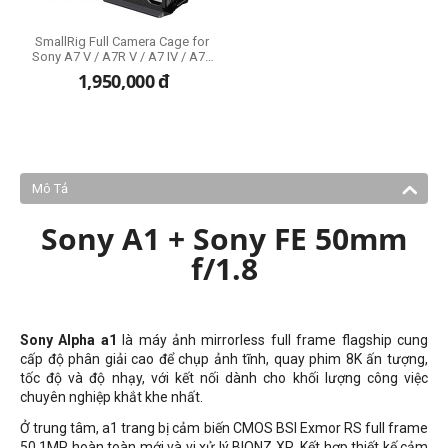
SmallRig Full Camera Cage for
Sony A7 V / A7R V / A7 IV / A7S
III / A1 / A7R IV (3667C)
1,950,000
đ
Mô Tả
Sony A1 + Sony FE 50mm
f/1.8
Sony Alpha a1
là máy ảnh mirrorless full frame flagship cung
cấp độ phân giải cao để chụp ảnh tĩnh, quay phim 8K ấn tượng,
tốc độ và độ nhạy, với kết nối dành cho khối lượng công việc
chuyên nghiệp khắt khe nhất.
Ở trung tâm, a1 trang bị cảm biến CMOS BSI Exmor RS full frame
50.1MP hoàn toàn mới và vi xử lý BIONZ XR. Kết hợp thiết kế cảm