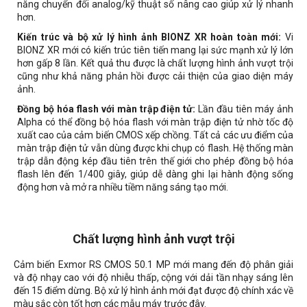
năng chuyển đổi analog/kỹ thuật số nâng cao giúp xử lý nhanh
hơn.
Kiến trúc và bộ xử lý hình ảnh BIONZ XR hoàn toàn mới:
Vi
BIONZ XR mới có kiến trúc tiên tiến mang lại sức mạnh xử lý lớn
hơn gấp 8 lần. Kết quả thu được là chất lượng hình ảnh vượt trội
cũng như khả năng phản hồi được cải thiện của giao diện máy
ảnh.
Đồng bộ hóa flash với màn trập điện tử:
Lần đầu tiên máy ảnh
Alpha có thể đồng bộ hóa flash với màn trập điện tử nhờ tốc độ
xuất cao của cảm biến CMOS xếp chồng. Tất cả các ưu điểm của
màn trập điện tử vẫn dùng được khi chụp có flash. Hệ thống màn
trập dẫn động kép đầu tiên trên thế giới cho phép đồng bộ hóa
flash lên đến 1/400 giây, giúp dễ dàng ghi lại hành động sống
động hơn và mở ra nhiều tiềm năng sáng tạo mới.
Chất lượng hình ảnh vượt trội
Cảm biến Exmor RS CMOS 50.1 MP mới mang đến độ phân giải
và độ nhạy cao với độ nhiễu thấp, cộng với dải tần nhạy sáng lên
đến 15 điểm dừng. Bộ xử lý hình ảnh mới đạt được độ chính xác về
màu sắc còn tốt hơn các mẫu máy trước đây.