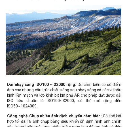
Dải nhạy sáng ISO100 ~ 32000 rộng:
Dù cảm biến có số điểm
ảnh cao nhưng cấu trúc chiếu sáng sau nhạy sáng có các vi thấu
kính liền mạch và lớp kính bịt kín phủ AR cho phép đạt được dải
ISO tiêu chuẩn là ISO100~32000, có thể mở rộng đến
ISO50~1024009.
Công nghệ Chụp nhiều ảnh dịch chuyển cảm biến:
Có thể kết
hợp tối đa 16 ảnh chụp bằng điều khiển ổn định hình ảnh chính
xác trong thân máy qua phần mềm máy tính để tạo ảnh có đến