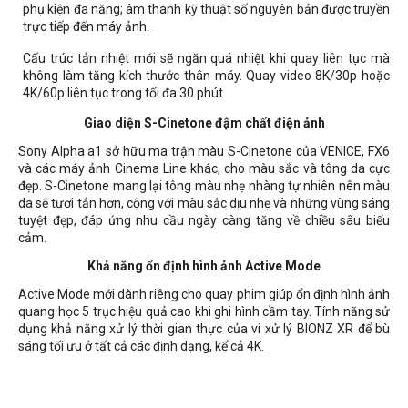
phụ kiện đa năng; âm thanh kỹ thuật số nguyên bản được truyền
trực tiếp đến máy ảnh.
Cấu trúc tản nhiệt mới sẽ ngăn quá nhiệt khi quay liên tục mà
không làm tăng kích thước thân máy. Quay video 8K/30p hoặc
4K/60p liên tục trong tối đa 30 phút.
Giao diện S-Cinetone đậm chất điện ảnh
Sony Alpha a1 sở hữu ma trận màu S-Cinetone của VENICE, FX6
và các máy ảnh Cinema Line khác, cho màu sắc và tông da cực
đẹp. S-Cinetone mang lại tông màu nhẹ nhàng tự nhiên nên màu
da sẽ tươi tắn hơn, cộng với màu sắc dịu nhẹ và những vùng sáng
tuyệt đẹp, đáp ứng nhu cầu ngày càng tăng về chiều sâu biểu
cảm.
Khả năng ổn định hình ảnh Active Mode
Active Mode mới dành riêng cho quay phim giúp ổn định hình ảnh
quang học 5 trục hiệu quả cao khi ghi hình cầm tay. Tính năng sử
dụng khả năng xử lý thời gian thực của vi xử lý BIONZ XR để bù
sáng tối ưu ở tất cả các định dạng, kể cả 4K.