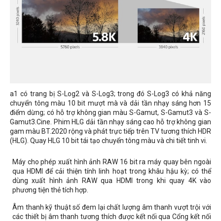
a1 có trang bị S-Log2 và S-Log3; trong đó S-Log3 có khả năng
chuyển tông màu 10 bit mượt mà và dải tần nhạy sáng hơn 15
điểm dừng; có hỗ trợ không gian màu S-Gamut, S-Gamut3 và S-
Gamut3.Cine. Phim HLG dải tần nhạy sáng cao hỗ trợ không gian
gam màu BT.2020 rộng và phát trực tiếp trên TV tương thích HDR
(HLG). Quay HLG 10 bit tái tạo chuyển tông màu và chi tiết tinh vi.
Máy cho phép xuất hình ảnh RAW 16 bit ra máy quay bên ngoài
qua HDMI để cải thiện tính linh hoạt trong khâu hậu kỳ; có thể
dùng xuất hình ảnh RAW qua HDMI trong khi quay 4K vào
phương tiện thẻ tích hợp.
Âm thanh kỹ thuật số đem lại chất lượng âm thanh vượt trội với
các thiết bị âm thanh tương thích được kết nối qua Cổng kết nối