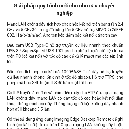
Giải pháp quy trình mới cho nhu cầu chuyên
nghiệp
Mạng LAN không dây tích hợp cho phép kết nối trên băng tần 2.4
GHz và 5 GHz30, trong đó băng tần 5 GHz hỗ trợ MIMO 2x2(IEEE
802.11a/b/g/n/ac). Ăng ten kép đảm bảo kết nối đáng tin cậy.
Đầu cắm USB Type-C hỗ trợ truyền dữ liệu nhanh theo chuẩn
USB 3.2 SuperSpeed USB 10Gbps cho phép truyền dữ liệu từ xa
trên PC (có kết nối) với tốc độ cao để xử lý mượt mà các tệp ảnh
lớn.
Đầu cắm tích hợp cho kết nối 1000BASE-T có dây hỗ trợ truyền
dữ liệu nhanh chóng, ổn định ở tốc độ gigabit. Hỗ trợ FTPS, cho
phép mã hóa SSL hoặc TLS để bảo mật tốt hơn.
Có thể truyền ảnh tĩnh và phim đến máy chủ FTP ở xa qua mạng
LAN không dây, mạng LAN có dây tốc độ cao hoặc kết nối điện
thoại thông minh có dây. Thông lượng dữ liệu không dây nhanh
hơn a9 II khoảng 3,5 lần.
Có thể sử dụng ứng dụng Imaging Edge Desktop Remote để ghi
hình (có kết nối) từ xa trên PC qua mạng LAN không dây hoặc