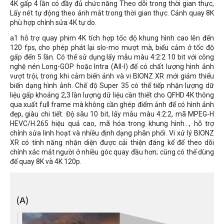
4K gấp 4 lần có đầy đủ chức năng Theo dõi trong thời gian thực,
Lấy nét tự động theo ánh mắt trong thời gian thực. Cảnh quay 8K
phù hợp chỉnh sửa 4K tự do.
a1 hỗ trợ quay phim 4K tích hợp tốc độ khung hình cao lên đến
120 fps, cho phép phát lại slo-mo mượt mà, biểu cảm ở tốc độ
gấp đến 5 lần. Có thể sử dụng lấy mẫu màu 4:2:2 10 bit với công
nghệ nén Long-GOP hoặc Intra (All-I) để có chất lượng hình ảnh
vượt trội, trong khi cảm biến ảnh và vi BIONZ XR mới giảm thiểu
biến dạng hình ảnh. Chế độ Super 35 có thể tiếp nhận lượng dữ
liệu gấp khoảng 2,3 lần lượng dữ liệu cần thiết cho QFHD 4K thông
qua xuất full frame mà không cần ghép điểm ảnh để có hình ảnh
đẹp, giàu chi tiết. Độ sâu 10 bit, lấy mẫu màu 4:2:2, mã MPEG-H
HEVC/H.265 hiệu quả cao, mã hóa trong khung hình..., hỗ trợ
chỉnh sửa linh hoạt và nhiều định dạng phân phối. Vi xử lý BIONZ
XR có tính năng nhận diện được cải thiện đáng kể để theo dõi
chính xác mắt người ở nhiều góc quay đầu hơn; cũng có thể dùng
để quay 8K và 4K 120p.