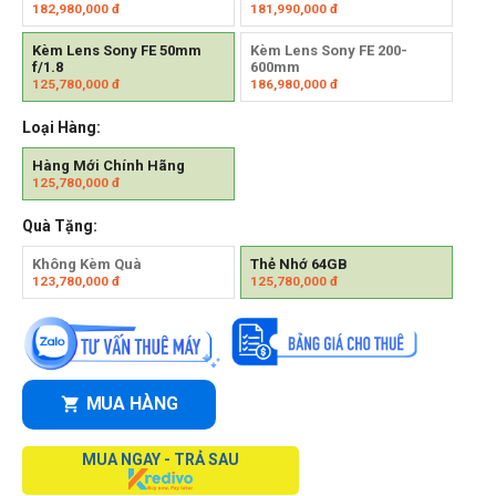
182,980,000
đ
181,990,000
đ
Kèm Lens Sony FE 50mm
Kèm Lens Sony FE 200-
f/1.8
600mm
125,780,000
đ
186,980,000
đ
Loại Hàng:
Hàng Mới Chính Hãng
125,780,000
đ
Quà Tặng:
Không Kèm Quà
Thẻ Nhớ 64GB
123,780,000
đ
125,780,000
đ
MUA HÀNG
MUA NGAY - TRẢ SAU