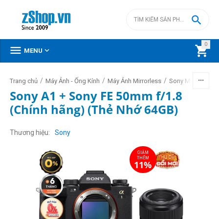

0



MENU
/
/
/
/
Trang chủ
Máy Ảnh - Ống Kính
Máy Ảnh Mirrorless
Sony Mirrorless
Sony A1 + Sony FE 50mm f/1.8
(Chính hãng) (Thẻ Nhớ 64GB)
GIẢM
THÊM
11%
Thương hiệu
Sony