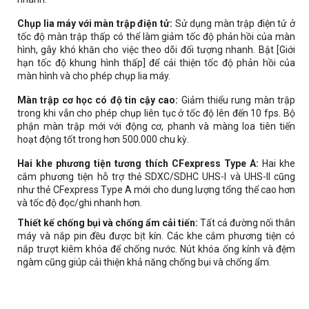
Chụp lia máy với màn trập điện tử:
Sử dụng màn trập điện tử ở
tốc độ màn trập thấp có thể làm giảm tốc độ phản hồi của màn
hình, gây khó khăn cho việc theo dõi đối tượng nhanh. Bật [Giới
hạn tốc độ khung hình thấp] để cải thiện tốc độ phản hồi của
màn hình và cho phép chụp lia máy.
Màn trập cơ học có độ tin cậy cao:
Giảm thiểu rung màn trập
trong khi vẫn cho phép chụp liên tục ở tốc độ lên đến 10 fps. Bộ
phận màn trập mới với động cơ, phanh và màng loa tiên tiến
hoạt động tốt trong hơn 500.000 chu kỳ.
Hai khe phương tiện tương thích CFexpress Type A:
Hai khe
cắm phương tiện hỗ trợ thẻ SDXC/SDHC UHS-I và UHS-II cũng
như thẻ CFexpress Type A mới cho dung lượng tổng thể cao hơn
và tốc độ đọc/ghi nhanh hơn.
Thiết kế chống bụi và chống ẩm cải tiến:
Tất cả đường nối thân
máy và nắp pin đều được bịt kín. Các khe cắm phương tiện có
nắp trượt kiêm khóa để chống nước. Nút khóa ống kính và đệm
ngàm cũng giúp cải thiện khả năng chống bụi và chống ẩm.