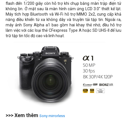
flash đến 1/200 giây còn hỗ trợ khi chụp bằng màn trập điện tử
không ồn. Ở mặt sau là màn hình cảm ứng LCD 3.0" thiết kế lật.
Máy tích hợp Bluetooth và Wi-Fi hỗ trợ MIMO 2x2, cung cấp khả
năng điều khiển từ xa không dây và truyền tải tập tin. Ngoài ra,
máy ảnh Sony Alpha a1 bao gồm hai khay thẻ nhớ, đều hỗ trợ
làm việc với các loại thẻ CFexpress Type A hoặc SD UHS-II để lưu
trữ tập tin tốc độ cao và linh hoạt.
>>> Xem thêm
Sony mirrorless