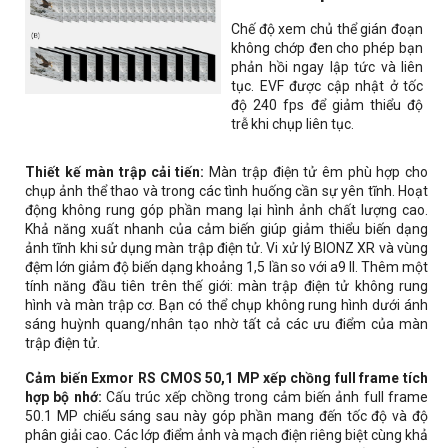
Chế độ xem chủ thể gián đoạn
không chớp đen cho phép bạn
phản hồi ngay lập tức và liên
tục. EVF được cập nhật ở tốc
độ 240 fps để giảm thiểu độ
trễ khi chụp liên tục.
Thiết kế màn trập cải tiến:
Màn trập điện tử êm phù hợp cho
chụp ảnh thể thao và trong các tình huống cần sự yên tĩnh. Hoạt
động không rung góp phần mang lại hình ảnh chất lượng cao.
Khả năng xuất nhanh của cảm biến giúp giảm thiểu biến dạng
ảnh tĩnh khi sử dụng màn trập điện tử. Vi xử lý BIONZ XR và vùng
đệm lớn giảm độ biến dạng khoảng 1,5 lần so với a9 II. Thêm một
tính năng đầu tiên trên thế giới: màn trập điện tử không rung
hình và màn trập cơ. Bạn có thể chụp không rung hình dưới ánh
sáng huỳnh quang/nhân tạo nhờ tất cả các ưu điểm của màn
trập điện tử.
Cảm biến Exmor RS CMOS 50,1 MP xếp chồng full frame tích
hợp bộ nhớ:
Cấu trúc xếp chồng trong cảm biến ảnh full frame
50.1 MP chiếu sáng sau này góp phần mang đến tốc độ và độ
phân giải cao. Các lớp điểm ảnh và mạch điện riêng biệt cùng khả