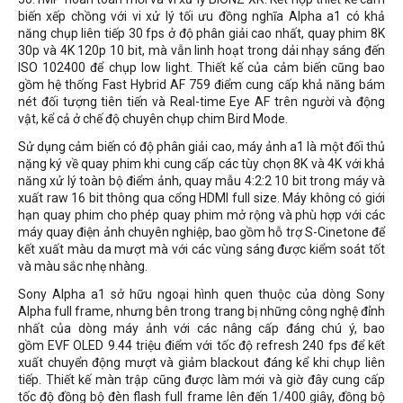
biến xếp chồng với vi xử lý tối ưu đồng nghĩa Alpha a1 có khả
năng chụp liên tiếp 30 fps ở độ phân giải cao nhất, quay phim 8K
30p và 4K 120p 10 bit, mà vẫn linh hoạt trong dải nhạy sáng đến
ISO 102400 để chụp low light. Thiết kế của cảm biến cũng bao
gồm hệ thống Fast Hybrid AF 759 điểm cung cấp khả năng bám
nét đối tượng tiên tiến và Real-time Eye AF trên người và động
vật, kể cả ở chế độ chuyên chụp chim Bird Mode.
Sử dụng cảm biến có độ phân giải cao, máy ảnh a1 là một đối thủ
nặng ký về quay phim khi cung cấp các tùy chọn 8K và 4K với khả
năng xử lý toàn bộ điểm ảnh, quay mẫu 4:2:2 10 bit trong máy và
xuất raw 16 bit thông qua cổng HDMI full size. Máy không có giới
hạn quay phim cho phép quay phim mở rộng và phù hợp với các
máy quay điện ảnh chuyên nghiệp, bao gồm hỗ trợ S-Cinetone để
kết xuất màu da mượt mà với các vùng sáng được kiểm soát tốt
và màu sắc nhẹ nhàng.
Sony Alpha a1 sở hữu ngoại hình quen thuộc của dòng Sony
Alpha full frame, nhưng bên trong trang bị những công nghệ đỉnh
nhất của dòng máy ảnh với các nâng cấp đáng chú ý, bao
gồm EVF OLED 9.44 triệu điểm với tốc độ refresh 240 fps để kết
xuất chuyển động mượt và giảm blackout đáng kể khi chụp liên
tiếp. Thiết kế màn trập cũng được làm mới và giờ đây cung cấp
tốc độ đồng bộ đèn flash full frame lên đến 1/400 giây, đồng bộ