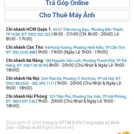
Trả Góp Online
Cho Thuê Máy Ảnh
Chi nhánh HCM Quận 1:
49-51 Trần Hưng Đạo, Phường Bến Thành,
| 8h30 - 21h00 (CN: 8h30 - 20h00, Lễ:
TP. HCM. ĐT: 0922 022 022
8h30 - 17h30)
Chi nhánh Cần Thơ:
64 Hùng Vương, Phường Ninh Kiều, TP. Cần Thơ.
| 9h00 - 19h00 (Ngày Lễ: 9h00 - 19h00)
ĐT: 092.2345.488
Chi nhánh Đà Nẵng:
184 Nguyễn Văn Linh, Phường Thanh Khê, TP. Đà
| 8h00 - 20h00 (Chủ Nhật & Ngày Lễ: 9h00 -
Nẵng. ĐT: 0927 28 5678
18h00)
Chi nhánh Hà Nội:
264 Thái Hà, Phường Ô Chợ Dừa, TP. Hà Nội, ĐT:
| 9h00 - 20h00 (Chủ Nhật & Ngày Lễ:
0922 88 2662 - 092.995.1111
9h00 - 18h00)
Chi nhánh Hải Phòng:
101 Trần Phú, Phường Gia Viên, TP. Hải Phòng,
| 9h00 - 20h00 (Chủ Nhật & Ngày Lễ: 9h00 -
ĐT: 0835 091 246
18h00)
Copyrights
©
2009
Công ty CPTM & DV Công nghệ số Đỉnh
Cao - zShop.vn
All Rights Reserved