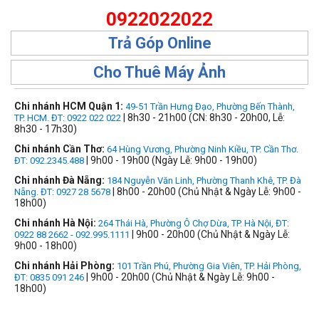
0922022022
Trả Góp Online
Cho Thuê Máy Ảnh
Chi nhánh HCM Quận 1:
49-51 Trần Hưng Đạo, Phường Bến Thành,
| 8h30 - 21h00 (CN: 8h30 - 20h00, Lễ:
TP. HCM. ĐT: 0922 022 022
8h30 - 17h30)
Chi nhánh Cần Thơ:
64 Hùng Vương, Phường Ninh Kiều, TP. Cần Thơ.
| 9h00 - 19h00 (Ngày Lễ: 9h00 - 19h00)
ĐT: 092.2345.488
Chi nhánh Đà Nẵng:
184 Nguyễn Văn Linh, Phường Thanh Khê, TP. Đà
| 8h00 - 20h00 (Chủ Nhật & Ngày Lễ: 9h00 -
Nẵng. ĐT: 0927 28 5678
18h00)
Chi nhánh Hà Nội:
264 Thái Hà, Phường Ô Chợ Dừa, TP. Hà Nội, ĐT:
| 9h00 - 20h00 (Chủ Nhật & Ngày Lễ:
0922 88 2662 - 092.995.1111
9h00 - 18h00)
Chi nhánh Hải Phòng:
101 Trần Phú, Phường Gia Viên, TP. Hải Phòng,
| 9h00 - 20h00 (Chủ Nhật & Ngày Lễ: 9h00 -
ĐT: 0835 091 246
18h00)