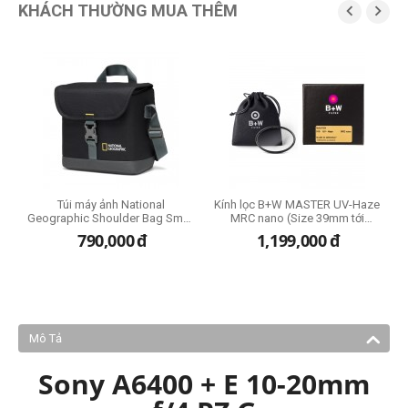
KHÁCH THƯỜNG MUA THÊM


Túi máy ảnh National
Kính lọc B+W MASTER UV-Haze
Geographic Shoulder Bag Small
MRC nano (Size 39mm tới
(NG E2 2360)
95mm)
đ
790,000
đ
1,199,000
đ
Mô Tả
Sony A6400 + E 10-20mm