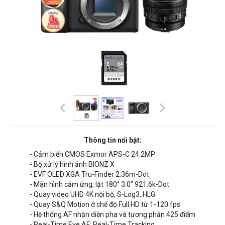
Thông tin nổi bật:
- Cảm biến CMOS Exmor APS-C 24.2MP
- Bộ xử lý hình ảnh BIONZ X
- EVF OLED XGA Tru-Finder 2.36m-Dot
- Màn hình cảm ứng, lật 180° 3.0" 921.6k-Dot
- Quay video UHD 4K nội bộ, S-Log3, HLG
- Quay S&Q Motion ở chế độ Full HD từ 1-120 fps
- Hệ thống AF nhận diện pha và tương phản 425 điểm
- Real-Time Eye AF; Real-Time Tracking