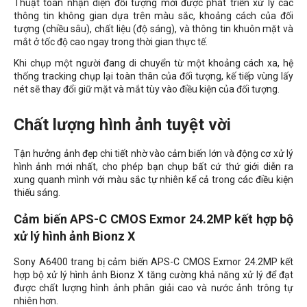
Thuật toán nhận diện đối tượng mới được phát triển xử lý các
thông tin không gian dựa trên màu sắc, khoảng cách của đối
tượng (chiều sâu), chất liệu (độ sáng), và thông tin khuôn mặt và
mắt ở tốc độ cao ngay trong thời gian thực tế.
Khi chụp một người đang di chuyển từ một khoảng cách xa, hệ
thống tracking chụp lại toàn thân của đối tượng, kế tiếp vùng lấy
nét sẽ thay đổi giữ mặt và mắt tùy vào điều kiện của đối tượng.
Chất lượng hình ảnh tuyệt vời
Tận hưởng ảnh đẹp chi tiết nhờ vào cảm biến lớn và động cơ xử lý
hình ảnh mới nhất, cho phép bạn chụp bất cứ thứ giới diễn ra
xung quanh mình với màu sắc tự nhiên kể cả trong các điều kiện
thiếu sáng.
Cảm biến APS-C CMOS Exmor 24.2MP kết hợp bộ
xử lý hình ảnh Bionz X
Sony A6400 trang bị cảm biến APS-C CMOS Exmor 24.2MP kết
hợp bộ xử lý hình ảnh Bionz X tăng cường khả năng xử lý để đạt
được chất lượng hình ảnh phân giải cao và nước ảnh trông tự
nhiên hơn.