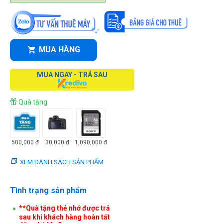
MUA HÀNG
MUA NGAY - TRẢ SAU
Quà tặng
500,000
đ
30,000
đ
1,090,000
đ
XEM DANH SÁCH SẢN PHẨM
Tình trạng sản phẩm
**Quà tặng thẻ nhớ được trả
sau khi khách hàng hoàn tất