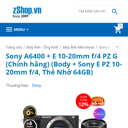

0



MENU
/
/
/
/
Trang chủ
Máy Ảnh - Ống Kính
Máy Ảnh Mirrorless
Sony Mirrorless
Sony A6400 + E 10-20mm f/4 PZ G
(Chính hãng) (Body + Sony E PZ 10-
20mm f/4, Thẻ Nhớ 64GB)
GIẢM
THÊM
12%
Thương hiệu
Sony