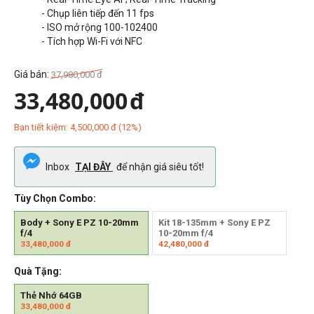
- Chụp liên tiếp đến 11 fps
- ISO mở rộng
100-102400
- Tích hợp Wi-Fi với NFC
Giá bán:
37,980,000
đ
33,480,000
đ
Bạn tiết kiệm:
4,500,000
đ
(
12
%)
Inbox
TẠI ĐÂY
để nhận giá siêu tốt!
Tùy Chọn Combo:
Body + Sony E PZ 10-20mm
Kit 18-135mm + Sony E PZ
f/4
10-20mm f/4
33,480,000
đ
42,480,000
đ
Quà Tặng:
Thẻ Nhớ 64GB
33,480,000
đ