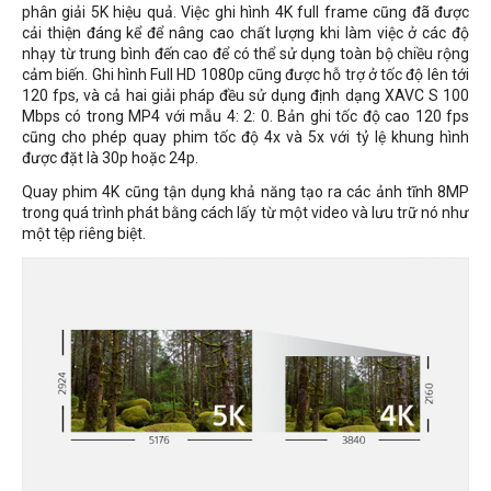
phân giải 5K hiệu quả. Việc ghi hình 4K full frame cũng đã được
cải thiện đáng kể để nâng cao chất lượng khi làm việc ở các độ
nhạy từ trung bình đến cao để có thể sử dụng toàn bộ chiều rộng
cảm biến. Ghi hình Full HD 1080p cũng được hỗ trợ ở tốc độ lên tới
120 fps, và cả hai giải pháp đều sử dụng định dạng XAVC S 100
Mbps có trong MP4 với mẫu 4: 2: 0. Bản ghi tốc độ cao 120 fps
cũng cho phép quay phim tốc độ 4x và 5x với tỷ lệ khung hình
được đặt là 30p hoặc 24p.
Quay phim 4K cũng tận dụng khả năng tạo ra các ảnh tĩnh 8MP
trong quá trình phát bằng cách lấy từ một video và lưu trữ nó như
một tệp riêng biệt.