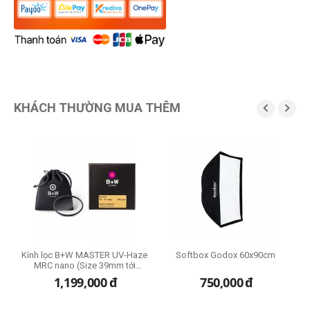
KHÁCH THƯỜNG MUA THÊM


Kính lọc B+W MASTER UV-Haze
Softbox Godox 60x90cm
MRC nano (Size 39mm tới
95mm)
1,199,000
đ
750,000
đ