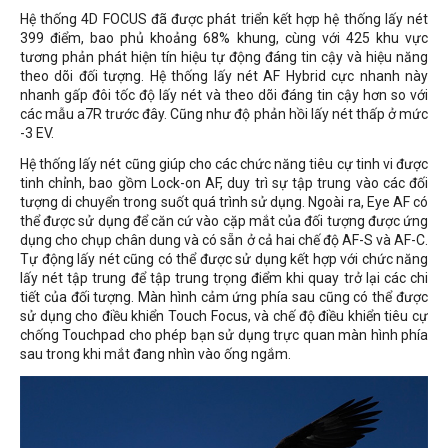
Hệ thống 4D FOCUS đã được phát triển kết hợp hệ thống lấy nét
399 điểm, bao phủ khoảng 68% khung, cùng với 425 khu vực
tương phản phát hiện tín hiệu tự động đáng tin cậy và hiệu năng
theo dõi đối tượng. Hệ thống lấy nét AF Hybrid cực nhanh này
nhanh gấp đôi tốc độ lấy nét và theo dõi đáng tin cậy hơn so với
các mẫu a7R trước đây. Cũng như độ phản hồi lấy nét thấp ở mức
-3 EV.
Hệ thống lấy nét cũng giúp cho các chức năng tiêu cự tinh vi được
tinh chỉnh, bao gồm Lock-on AF, duy trì sự tập trung vào các đối
tượng di chuyển trong suốt quá trình sử dụng. Ngoài ra, Eye AF có
thể được sử dụng để căn cứ vào cặp mắt của đối tượng được ứng
dụng cho chụp chân dung và có sẵn ở cả hai chế độ AF-S và AF-C.
Tự động lấy nét cũng có thể được sử dụng kết hợp với chức năng
lấy nét tập trung để tập trung trọng điểm khi quay trở lại các chi
tiết của đối tượng. Màn hình cảm ứng phía sau cũng có thể được
sử dụng cho điều khiển Touch Focus, và chế độ điều khiển tiêu cự
chống Touchpad cho phép bạn sử dụng trực quan màn hình phía
sau trong khi mắt đang nhìn vào ống ngắm.