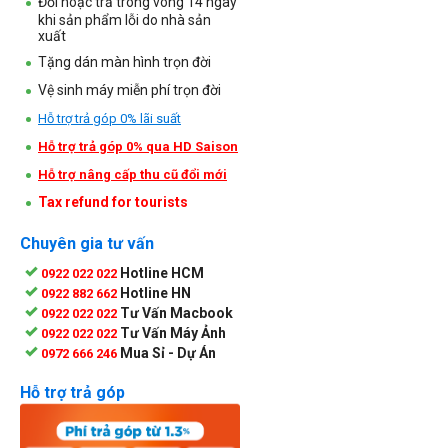
Đổi hoặc trả trong vòng 14 ngày
khi sản phẩm lỗi do nhà sản
xuất
Tặng dán màn hình trọn đời
Vệ sinh máy miễn phí trọn đời
Hỗ trợ trả góp 0% lãi suất
Hỗ trợ trả góp 0% qua HD Saison
Hỗ trợ nâng cấp thu cũ đổi mới
Tax refund for tourists
Chuyên gia tư vấn
Hotline HCM
0922 022 022
Hotline HN
0922 882 662
Tư Vấn Macbook
0922 022 022
Tư Vấn Máy Ảnh
0922 022 022
Mua Sỉ - Dự Án
0972 666 246
Hỗ trợ trả góp