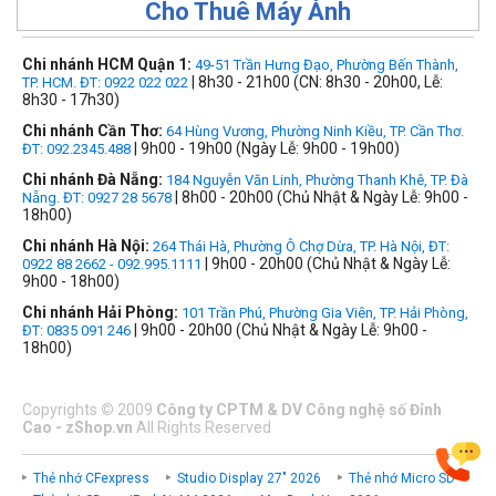
Cho Thuê Máy Ảnh
Chi nhánh HCM Quận 1:
49-51 Trần Hưng Đạo, Phường Bến Thành,
| 8h30 - 21h00 (CN: 8h30 - 20h00, Lễ:
TP. HCM. ĐT: 0922 022 022
8h30 - 17h30)
Chi nhánh Cần Thơ:
64 Hùng Vương, Phường Ninh Kiều, TP. Cần Thơ.
| 9h00 - 19h00 (Ngày Lễ: 9h00 - 19h00)
ĐT: 092.2345.488
Chi nhánh Đà Nẵng:
184 Nguyễn Văn Linh, Phường Thanh Khê, TP. Đà
| 8h00 - 20h00 (Chủ Nhật & Ngày Lễ: 9h00 -
Nẵng. ĐT: 0927 28 5678
18h00)
Chi nhánh Hà Nội:
264 Thái Hà, Phường Ô Chợ Dừa, TP. Hà Nội, ĐT:
| 9h00 - 20h00 (Chủ Nhật & Ngày Lễ:
0922 88 2662 - 092.995.1111
9h00 - 18h00)
Chi nhánh Hải Phòng:
101 Trần Phú, Phường Gia Viên, TP. Hải Phòng,
| 9h00 - 20h00 (Chủ Nhật & Ngày Lễ: 9h00 -
ĐT: 0835 091 246
18h00)
Copyrights
©
2009
Công ty CPTM & DV Công nghệ số Đỉnh
Cao - zShop.vn
All Rights Reserved
Thẻ nhớ CFexpress
Studio Display 27" 2026
Thẻ nhớ Micro SD