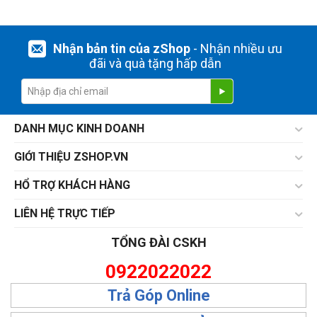
Nhận bản tin của zShop
- Nhận nhiều ưu
đãi và quà tặng hấp dẫn
DANH MỤC KINH DOANH
GIỚI THIỆU ZSHOP.VN
HỔ TRỢ KHÁCH HÀNG
LIÊN HỆ TRỰC TIẾP
TỔNG ĐÀI CSKH
0922022022
Trả Góp Online