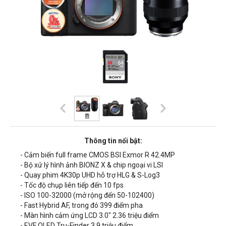
Thông tin nổi bật:
- Cảm biến full frame
CMOS BSI Exmor R 42.4MP
- Bộ xử lý hình ảnh
BIONZ X & chip ngoại vi LSI
- Quay phim 4K30p UHD hỗ trợ HLG & S-Log3
- Tốc độ chụp liên tiếp đến
10 fps
- ISO 100-32000 (mở rộng đến 50-102400)
- Fast Hybrid AF, trong đó
399 điểm pha
- Màn hình
cảm ứng LCD 3.0" 2.36 triệu điểm
- EVF
OLED Tru-Finder 3.9 triệu điểm