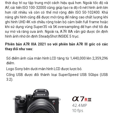
thời duy trì sự tập trung một cách hiệu quả hơn. Ngoài tốc độ và
AF, cải tiến ISO 100-32000 cũng giúp tạo ra độ rõ nét hình ảnh lớn
hơn rất nhiều và còn có thể mở rộng đến ISO 50-102400. Khả
năng ghi hình cũng đã được mở rộng để nâng cao chất lượng khi
ghi hình UHD 4K với chiều rộng toàn bộ cảm biến full frame hoặc
khi sử dụng vùng Super35 và 5K oversampling để hạn chế tối đa
sự mờ và răng cưa ảnh. Ngoài ra, A7R IIIA vẫn giữ được ổn định
hình ảnh nhờ ổn định SteadyShot INSIDE 5 trục.
Phiên bản A7R IIIA 2021 so với phiên bản A7R III gốc có các
thay đổi như sau:
Số điểm ảnh của màn hình LCD tăng từ 1,440,000 lên 2,359,296
điểm.
Logo Sony bên dưới màn hình LCD được lược bỏ.
Cổng USB được đổi thành loại SuperSpeed USB 5Gbps (USB
3.2).