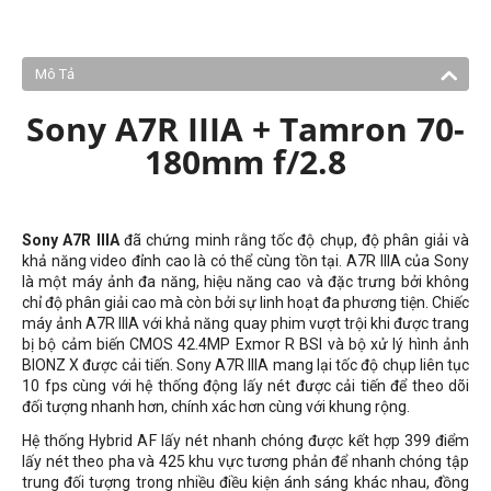
Mô Tả
Sony A7R IIIA + Tamron 70-
180mm f/2.8
Sony A7R IIIA
đã chứng minh rằng tốc độ chụp, độ phân giải và
khả năng video đỉnh cao là có thể cùng tồn tại. A7R IIIA của Sony
là một máy ảnh đa năng, hiệu năng cao và đặc trưng bởi không
chỉ độ phân giải cao mà còn bởi sự linh hoạt đa phương tiện. Chiếc
máy ảnh A7R IIIA với khả năng quay phim vượt trội khi được trang
bị bộ cảm biến CMOS 42.4MP Exmor R BSI và bộ xử lý hình ảnh
BIONZ X được cải tiến. Sony A7R IIIA mang lại tốc độ chụp liên tục
10 fps cùng với hệ thống động lấy nét được cải tiến để theo dõi
đối tượng nhanh hơn, chính xác hơn cùng với khung rộng.
Hệ thống Hybrid AF lấy nét nhanh chóng được kết hợp 399 điểm
lấy nét theo pha và 425 khu vực tương phản để nhanh chóng tập
trung đối tượng trong nhiều điều kiện ánh sáng khác nhau, đồng