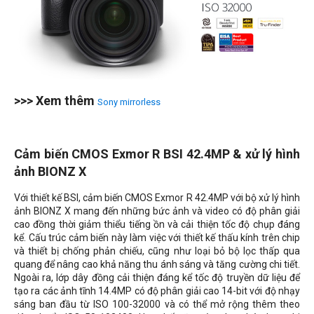
>>> Xem thêm
Sony mirrorless
Cảm biến CMOS Exmor R BSI 42.4MP & xử lý hình
ảnh BIONZ X
Với thiết kế BSI, cảm biến CMOS Exmor R 42.4MP với bộ xử lý hình
ảnh BIONZ X mang đến những bức ảnh và video có độ phân giải
cao đồng thời giảm thiểu tiếng ồn và cải thiện tốc độ chụp đáng
kể. Cấu trúc cảm biến này làm việc với thiết kế thấu kính trên chip
và thiết bị chống phản chiếu, cũng như loại bỏ bộ lọc thấp qua
quang để nâng cao khả năng thu ánh sáng và tăng cường chi tiết.
Ngoài ra, lớp dây đồng cải thiện đáng kể tốc độ truyền dữ liệu để
tạo ra các ảnh tĩnh 14.4MP có độ phân giải cao 14-bit với độ nhạy
sáng ban đầu từ ISO 100-32000 và có thể mở rộng thêm theo