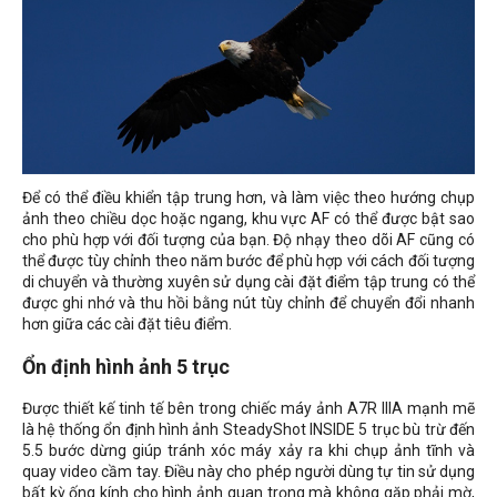
Để có thể điều khiển tập trung hơn, và làm việc theo hướng chụp
ảnh theo chiều dọc hoặc ngang, khu vực AF có thể được bật sao
cho phù hợp với đối tượng của bạn. Độ nhạy theo dõi AF cũng có
thể được tùy chỉnh theo năm bước để phù hợp với cách đối tượng
di chuyển và thường xuyên sử dụng cài đặt điểm tập trung có thể
được ghi nhớ và thu hồi bằng nút tùy chỉnh để chuyển đổi nhanh
hơn giữa các cài đặt tiêu điểm.
Ổn định hình ảnh 5 trục
Được thiết kế tinh tế bên trong chiếc máy ảnh A7R IIIA mạnh mẽ
là hệ thống ổn định hình ảnh SteadyShot INSIDE 5 trục bù trừ đến
5.5 bước dừng giúp tránh xóc máy xảy ra khi chụp ảnh tĩnh và
quay video cầm tay. Điều này cho phép người dùng tự tin sử dụng
bất kỳ ống kính cho hình ảnh quan trọng mà không gặp phải mờ,