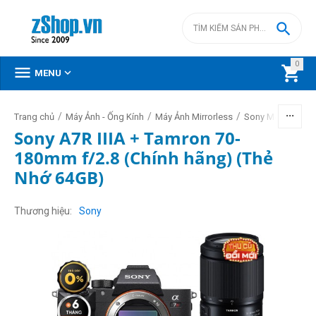

0



MENU
/
/
/
/
Trang chủ
Máy Ảnh - Ống Kính
Máy Ảnh Mirrorless
Sony Mirrorless
Sony A7R IIIA + Tamron 70-
180mm f/2.8 (Chính hãng) (Thẻ
Nhớ 64GB)
Thương hiệu
Sony