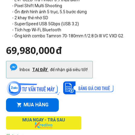
-
Pixel Shift Multi Shooting
- Ổn định hình ảnh
5 trục, 5.5 bước dừng
- 2 khay thẻ nhớ SD
-
SuperSpeed USB 5Gbps (USB 3.2)
- Tích hợp Wi-Fi, Bluetooth
- Ống kính combo Tamron 70-180mm f/2.8 Di III VC VXD G2
69,980,000
đ
Inbox
TẠI ĐÂY
để nhận giá siêu tốt!
MUA HÀNG
MUA NGAY - TRẢ SAU