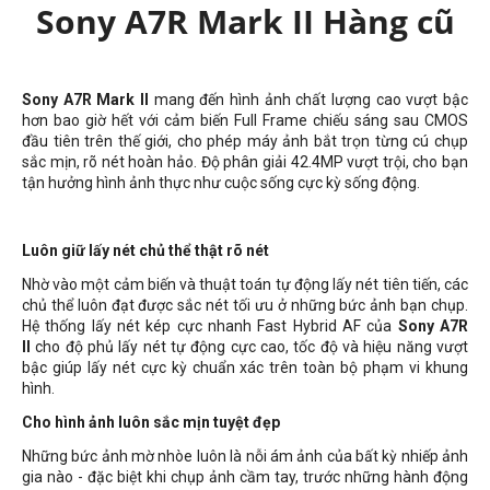
Sony A7R Mark II Hàng cũ
Sony
A7R Mark II
mang đến hình ảnh chất lượng cao vượt bậc
hơn bao giờ hết với cảm biến Full Frame chiếu sáng sau CMOS
đầu tiên trên thế giới, cho phép máy ảnh bắt trọn từng cú chụp
sắc mịn, rõ nét hoàn hảo. Độ phân giải 42.4MP
vượt trội, cho bạn
tận hưởng hình ảnh thực như cuộc sống cực kỳ sống động.
Luôn giữ lấy nét chủ thể thật rõ nét
Nhờ vào một cảm biến và thuật toán tự động lấy nét tiên tiến, các
chủ thể luôn đạt được sắc nét tối ưu ở những bức ảnh bạn chụp.
Hệ thống lấy nét kép cực nhanh Fast Hybrid AF của
Sony A7R
II
cho độ phủ lấy nét tự động cực cao, tốc độ và hiệu năng vượt
bậc giúp lấy nét cực kỳ chuẩn xác trên toàn bộ phạm vi khung
hình.
Cho hình ảnh luôn sắc mịn tuyệt đẹp
Những bức ảnh mờ nhòe luôn là nỗi ám ảnh của bất kỳ nhiếp ảnh
gia nào - đặc biệt khi chụp ảnh cầm tay, trước những hành động