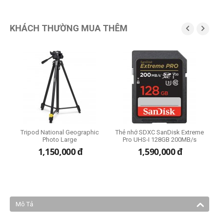
KHÁCH THƯỜNG MUA THÊM


Tripod National Geographic
Thẻ nhớ SDXC SanDisk Extreme
Photo Large
Pro UHS-I 128GB 200MB/s
đ
1,150,000
đ
1,590,000
đ
Mô Tả