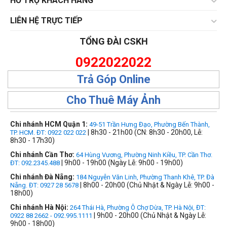
HỔ TRỢ KHÁCH HÀNG
LIÊN HỆ TRỰC TIẾP
TỔNG ĐÀI CSKH
0922022022
Trả Góp Online
Cho Thuê Máy Ảnh
Chi nhánh HCM Quận 1:
49-51 Trần Hưng Đạo, Phường Bến Thành,
| 8h30 - 21h00 (CN: 8h30 - 20h00, Lễ:
TP. HCM. ĐT: 0922 022 022
8h30 - 17h30)
Chi nhánh Cần Thơ:
64 Hùng Vương, Phường Ninh Kiều, TP. Cần Thơ.
| 9h00 - 19h00 (Ngày Lễ: 9h00 - 19h00)
ĐT: 092.2345.488
Chi nhánh Đà Nẵng:
184 Nguyễn Văn Linh, Phường Thanh Khê, TP. Đà
| 8h00 - 20h00 (Chủ Nhật & Ngày Lễ: 9h00 -
Nẵng. ĐT: 0927 28 5678
18h00)
Chi nhánh Hà Nội:
264 Thái Hà, Phường Ô Chợ Dừa, TP. Hà Nội, ĐT:
| 9h00 - 20h00 (Chủ Nhật & Ngày Lễ:
0922 88 2662 - 092.995.1111
9h00 - 18h00)