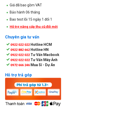
Giá đã bao gồm VAT
Bảo hành 06 tháng
Bao test lỗi 15 ngày 1 đổi 1
Hỗ trợ nâng cấp thu cũ đổi mới
Chuyên gia tư vấn
Hotline HCM
0922 022 022
Hotline HN
0922 882 662
Tư Vấn Macbook
0922 022 022
Tư Vấn Máy Ảnh
0922 022 022
Mua Sỉ - Dự Án
0972 666 246
Hỗ trợ trả góp