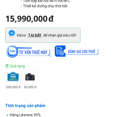
- Tích hợp kết nối Wi-Fi với NFC
- Thiết kế chống chịu thời tiết
15,990,000
đ
Inbox
TẠI ĐÂY
để nhận giá siêu tốt!
Quà tặng
500,000
đ
30,000
đ
Tình trạng sản phẩm
Hàng Likenew 95%