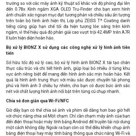
trường so với các máy ảnh kỹ thuật số khác với độ phóng đại lên
đến 0.78x. Kính ngắm XGA OLED Tru-Finder cho bạn xem hình
ảnh chuẩn xác ngoạn mục đạt tương phản và chiều sâu ấn tượng
trên toàn bộ hình ảnh hiện thị. Lớp phủ ZEISS T* Coating danh
tiếng cũng giúp hạn chế tối đa hiện tượng lóe sáng trên kính
ngắm, vì thế hiệu quả độ phân giải cao vượt trội 42.4MP trên A7R
II luôn hiện diện hoàn hảo.
Bộ xử lý BIONZ X sử dụng các công nghệ xử lý hình ảnh tiên
tiến
Sở hữu tốc độ xử lý cao, bộ xử lý hình ảnh BIONZ X tái tạo chân
thực cấu trúc và chi tiết hình ảnh, giúp loại bỏ nhiễu ở từng khu
vực ảnh riêng biệt để mang đến hình ảnh sắc mịn hoàn hảo. Kết
quả là hình ảnh trung thực với màu sắc được chuyển tải phong
phú và hình ảnh 3 chiều tự nhiên, cho bạn có được bức ảnh sắc
nét với chất lượng hình ảnh nổi bật trên từng cú chụp nhanh.
Chia sẻ đơn giản qua Wi-Fi/NFC
Giờ đây bạn có thể chia sẻ ảnh và phim dễ dàng hơn bao giờ hết
với chức năng chia sẻ Một chạm. Chỉ cần chạm máy ảnh của bạn
đến điện thoại hoặc máy tính bảng Android để truyền tải nội dung
một cách không dây. Ngoài ra bạn còn có thể điều khiển chụp ảnh
bằng điện thoại hay máy tính bảng thông qua chức năng Wi-Fi và