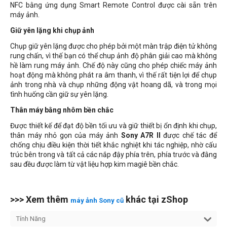
NFC bằng ứng dụng Smart Remote Control được cài sẵn trên
máy ảnh.
Giữ yên lặng khi chụp ảnh
Chụp giữ yên lặng được cho phép bởi một màn trập điện tử không
rung chấn, vì thế bạn có thể chup ảnh độ phân giải cao mà không
hề làm rung máy ảnh. Chế độ này cũng cho phép chiếc máy ảnh
hoạt động mà không phát ra âm thanh, vì thế rất tiện lợi để chụp
ảnh trong nhà và chụp những động vật hoang dã, và trong mọi
tình huống cần giữ sự yên lặng.
Thân máy bằng nhôm bền chắc
Được thiết kế để đạt độ bền tối ưu và giữ thiết bị ổn định khi chụp,
thân máy nhỏ gọn của máy ảnh
Sony A7R II
được chế tác để
chống chịu điều kiện thời tiết khắc nghiệt khi tác nghiệp, nhờ cấu
trúc bên trong và tất cả các nắp đậy phía trên, phía trước và đằng
sau đều được làm từ vật liệu hợp kim magiê bền chắc.
>>> Xem thêm
khác tại zShop
máy ảnh Sony cũ
Tính Năng