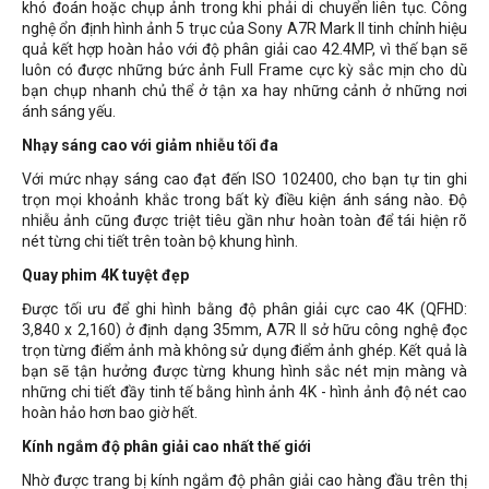
khó đoán hoặc chụp ảnh trong khi phải di chuyển liên tục. Công
nghệ ổn định hình ảnh 5 trục của Sony A7R Mark II tinh chỉnh hiệu
quả kết hợp hoàn hảo với độ phân giải cao 42.4MP, vì thế bạn sẽ
luôn có được những bức ảnh Full Frame cực kỳ sắc mịn cho dù
bạn chụp nhanh chủ thể ở tận xa hay những cảnh ở những nơi
ánh sáng yếu.
Nhạy sáng cao với giảm nhiễu tối đa
Với mức nhạy sáng cao đạt đến ISO 102400, cho bạn tự tin ghi
trọn mọi khoảnh khắc trong bất kỳ điều kiện ánh sáng nào. Độ
nhiễu ảnh cũng được triệt tiêu gần như hoàn toàn để tái hiện rõ
nét từng chi tiết trên toàn bộ khung hình.
Quay phim 4K tuyệt đẹp
Được tối ưu để ghi hình bằng độ phân giải cực cao 4K (QFHD:
3,840 x 2,160) ở định dạng 35mm, A7R II sở hữu công nghệ đọc
trọn từng điểm ảnh mà không sử dụng điểm ảnh ghép. Kết quả là
bạn sẽ tận hưởng được từng khung hình sắc nét mịn màng và
những chi tiết đầy tinh tế bằng hình ảnh 4K - hình ảnh độ nét cao
hoàn hảo hơn bao giờ hết.
Kính ngắm độ phân giải cao nhất thế giới
Nhờ được trang bị kính ngắm độ phân giải cao hàng đầu trên thị