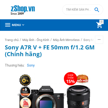

0



MENU
/
/
/
/
Trang chủ
Máy Ảnh - Ống Kính
Máy Ảnh Mirrorless
Sony Mirrorless
Sony A7R V + FE 50mm f/1.2 GM
(Chính hãng)
GIẢM
THÊM
15%
Thương hiệu
Sony