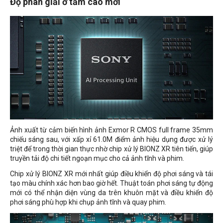
Độ phân giải ở tầm cao mới
Ảnh xuất từ cảm biến hình ảnh Exmor R CMOS full frame 35mm
chiếu sáng sau, với xấp xỉ 61.0M điểm ảnh hiệu dụng được xử lý
triệt để trong thời gian thực nhờ chip xử lý BIONZ XR tiên tiến, giúp
truyền tải độ chi tiết ngoạn mục cho cả ảnh tĩnh và phim.
Chip xử lý BIONZ XR mới nhất giúp điều khiển độ phơi sáng và tái
tạo màu chính xác hơn bao giờ hết. Thuật toán phơi sáng tự động
mới có thể nhận diện vùng da trên khuôn mặt và điều khiển độ
phơi sáng phù hợp khi chụp ảnh tĩnh và quay phim.