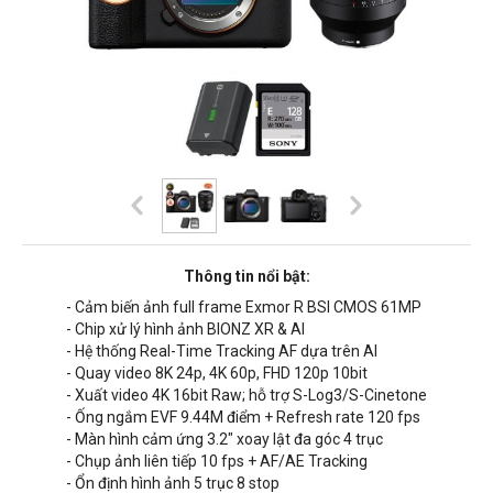
Thông tin nổi bật:
- Cảm biến ảnh full frame Exmor R BSI CMOS 61MP
- Chip xử lý hình ảnh BIONZ XR & AI
- Hệ thống Real-Time Tracking AF dựa trên AI
- Quay video 8K 24p, 4K 60p, FHD 120p 10bit
- Xuất video 4K 16bit Raw; hỗ trợ S-Log3/S-Cinetone
- Ống ngắm EVF 9.44M điểm + Refresh rate 120 fps
- Màn hình cảm ứng 3.2" xoay lật đa góc 4 trục
- Chụp ảnh liên tiếp 10 fps + AF/AE Tracking
- Ổn định hình ảnh 5 trục 8 stop