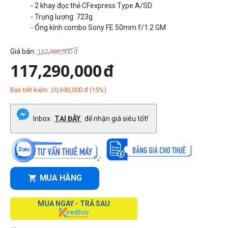
- 2 khay đọc thẻ CFexpress Type A/SD
- Trọng lượng:
723g
- Ống kính combo Sony FE 50mm f/1.2 GM
Giá bán:
137,980,000
đ
117,290,000
đ
Bạn tiết kiệm:
20,690,000
đ
(
15
%)
Inbox
TẠI ĐÂY
để nhận giá siêu tốt!
MUA HÀNG
MUA NGAY - TRẢ SAU