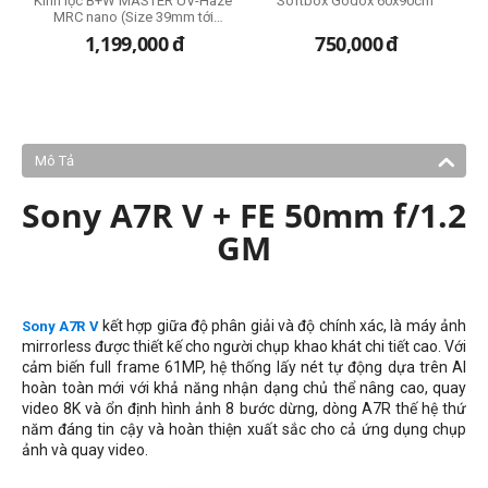
Kính lọc B+W MASTER UV-Haze
Softbox Godox 60x90cm
MRC nano (Size 39mm tới
95mm)
1,199,000
đ
750,000
đ
Mô Tả
Sony A7R V + FE 50mm f/1.2
GM
kết hợp giữa độ phân giải và độ chính xác, là máy ảnh
Sony A7R V
mirrorless được thiết kế cho người chụp khao khát chi tiết cao. Với
cảm biến full frame 61MP, hệ thống lấy nét tự động dựa trên AI
hoàn toàn mới với khả năng nhận dạng chủ thể nâng cao, quay
video 8K và ổn định hình ảnh 8 bước dừng, dòng A7R thế hệ thứ
năm đáng tin cậy và hoàn thiện xuất sắc cho cả ứng dụng chụp
ảnh và quay video.