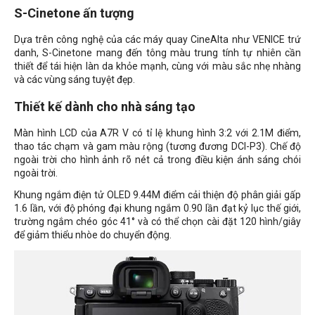
S-Cinetone ấn tượng
Dựa trên công nghệ của các máy quay CineAlta như VENICE trứ
danh, S-Cinetone mang đến tông màu trung tính tự nhiên cần
thiết để tái hiện làn da khỏe mạnh, cùng với màu sắc nhẹ nhàng
và các vùng sáng tuyệt đẹp.
Thiết kế dành cho nhà sáng tạo
Màn hình LCD của A7R V có tỉ lệ khung hình 3:2 với 2.1M điểm,
thao tác chạm và gam màu rộng (tương đương DCI-P3). Chế độ
ngoài trời cho hình ảnh rõ nét cả trong điều kiện ánh sáng chói
ngoài trời.
Khung ngắm điện tử OLED 9.44M điểm cải thiện độ phân giải gấp
1.6 lần, với độ phóng đại khung ngắm 0.90 lần đạt kỷ lục thế giới,
trường ngắm chéo góc 41° và có thể chọn cài đặt 120 hình/giây
để giảm thiểu nhòe do chuyển động.