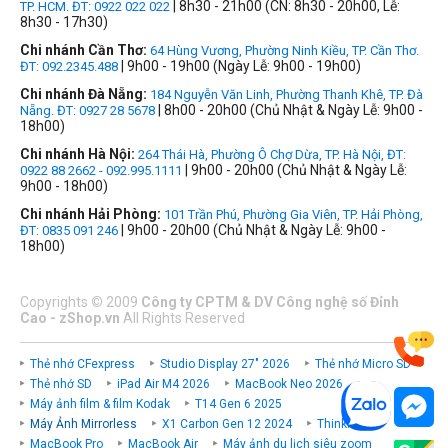
| 8h30 - 21h00 (CN: 8h30 - 20h00, Lễ:
TP. HCM. ĐT: 0922 022 022
8h30 - 17h30)
Chi nhánh Cần Thơ:
64 Hùng Vương, Phường Ninh Kiều, TP. Cần Thơ.
| 9h00 - 19h00 (Ngày Lễ: 9h00 - 19h00)
ĐT: 092.2345.488
Chi nhánh Đà Nẵng:
184 Nguyễn Văn Linh, Phường Thanh Khê, TP. Đà
| 8h00 - 20h00 (Chủ Nhật & Ngày Lễ: 9h00 -
Nẵng. ĐT: 0927 28 5678
18h00)
Chi nhánh Hà Nội:
264 Thái Hà, Phường Ô Chợ Dừa, TP. Hà Nội, ĐT:
| 9h00 - 20h00 (Chủ Nhật & Ngày Lễ:
0922 88 2662 - 092.995.1111
9h00 - 18h00)
Chi nhánh Hải Phòng:
101 Trần Phú, Phường Gia Viên, TP. Hải Phòng,
| 9h00 - 20h00 (Chủ Nhật & Ngày Lễ: 9h00 -
ĐT: 0835 091 246
18h00)
Copyrights
©
2009
Công ty CPTM & DV Công nghệ số Đỉnh
Cao - zShop.vn
All Rights Reserved
Thẻ nhớ CFexpress
Studio Display 27" 2026
Thẻ nhớ Micro SD
Thẻ nhớ SD
iPad Air M4 2026
MacBook Neo 2026
Máy ảnh film & film Kodak
T14 Gen 6 2025
Máy Ảnh Mirrorless
X1 Carbon Gen 12 2024
ThinkPad P
MacBook Pro
MacBook Air
Máy ảnh du lịch siêu zoom