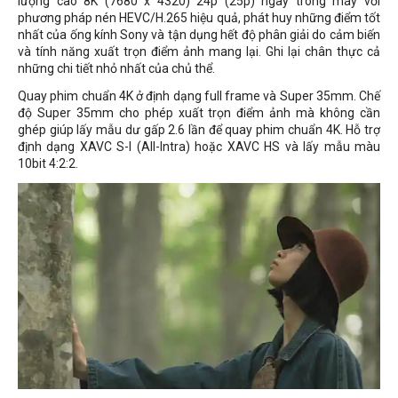
lượng cao 8K (7680 x 4320) 24p (25p) ngay trong máy với
phương pháp nén HEVC/H.265 hiệu quả, phát huy những điểm tốt
nhất của ống kính Sony và tận dụng hết độ phân giải do cảm biến
và tính năng xuất trọn điểm ảnh mang lại. Ghi lại chân thực cả
những chi tiết nhỏ nhất của chủ thể.
Quay phim chuẩn 4K ở định dạng full frame và Super 35mm. Chế
độ Super 35mm cho phép xuất trọn điểm ảnh mà không cần
ghép giúp lấy mẫu dư gấp 2.6 lần để quay phim chuẩn 4K. Hỗ trợ
định dạng XAVC S-I (All-Intra) hoặc XAVC HS và lấy mẫu màu
10bit 4:2:2.