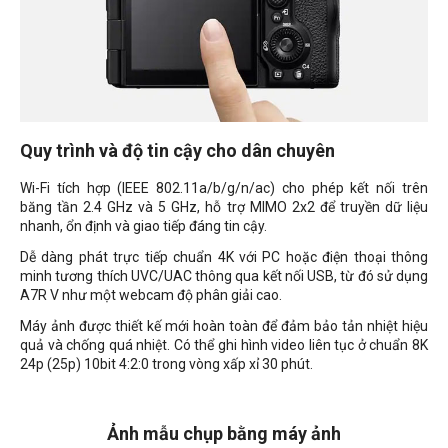
Quy trình và độ tin cậy cho dân chuyên
Wi-Fi tích hợp (IEEE 802.11a/b/g/n/ac) cho phép kết nối trên
băng tần 2.4 GHz và 5 GHz, hỗ trợ MIMO 2x2 để truyền dữ liệu
nhanh, ổn định và giao tiếp đáng tin cậy.
Dễ dàng phát trực tiếp chuẩn 4K với PC hoặc điện thoại thông
minh tương thích UVC/UAC thông qua kết nối USB, từ đó sử dụng
A7R V như một webcam độ phân giải cao.
Máy ảnh được thiết kế mới hoàn toàn để đảm bảo tản nhiệt hiệu
quả và chống quá nhiệt. Có thể ghi hình video liên tục ở chuẩn 8K
24p (25p) 10bit 4:2:0 trong vòng xấp xỉ 30 phút.
Ảnh mẫu chụp bằng máy ảnh