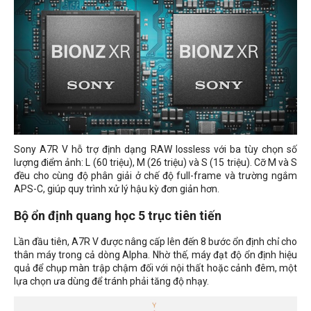
Sony A7R V hỗ trợ định dạng RAW lossless với ba tùy chọn số
lượng điểm ảnh: L (60 triệu), M (26 triệu) và S (15 triệu). Cỡ M và S
đều cho cùng độ phân giải ở chế độ full-frame và trường ngắm
APS-C, giúp quy trình xử lý hậu kỳ đơn giản hơn.
Bộ ổn định quang học 5 trục tiên tiến
Lần đầu tiên, A7R V được nâng cấp lên đến 8 bước ổn định chỉ cho
thân máy trong cả dòng Alpha. Nhờ thế, máy đạt độ ổn định hiệu
quả để chụp màn trập chậm đối với nội thất hoặc cảnh đêm, một
lựa chọn ưa dùng để tránh phải tăng độ nhạy.