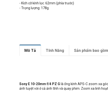
- Kích cỡ kính lọc: 62mm (phía trước)
- Trọng lượng:
178
g
Mô Tả
Tính Năng
Sản phẩm bao gồ
Sony E 10-20mm f/4 PZ G
là ống kính APS-C zoom xa góc s
ảnh tuyệt vời ở cả ảnh tĩnh và quay phim. Zoom xa linh hoạ