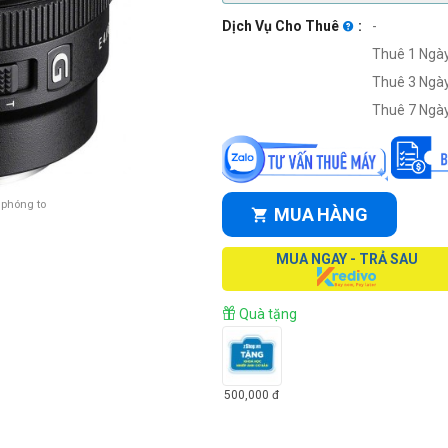
Dịch Vụ Cho Thuê
:
-
Thuê 1 Ngày
Thuê 3 Ngày
Thuê 7 Ngày
 phóng to
MUA HÀNG
MUA NGAY - TRẢ SAU
Quà tặng
500,000
đ