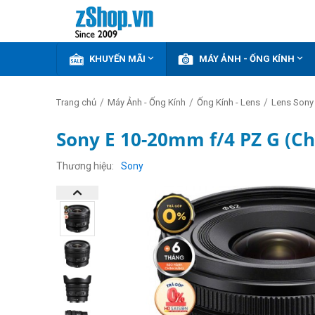


KHUYẾN MÃI
MÁY ẢNH - ỐNG KÍNH
/
/
/
Trang chủ
Máy Ảnh - Ống Kính
Ống Kính - Lens
Lens Sony
Sony E 10-20mm f/4 PZ G (C
GIẢM
THÊM
Thương hiệu
Sony
14%