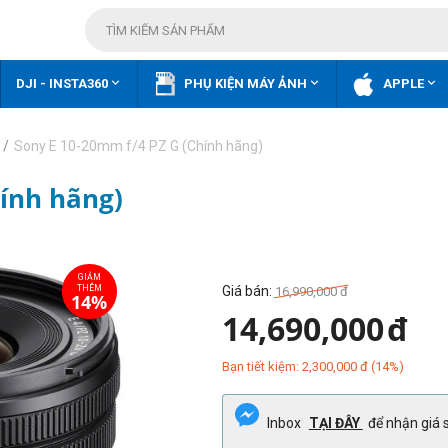



DJI - INSTA360
PHỤ KIỆN MÁY ẢNH
APPLE
/
Sony E 10-20mm f/4 PZ G (Chính hãng)
hính hãng)
Giá bán:
16,990,000
đ
14,690,000
đ
Bạn tiết kiệm:
2,300,000
đ
(
14
%)
Inbox
TẠI ĐÂY
để nhận giá s