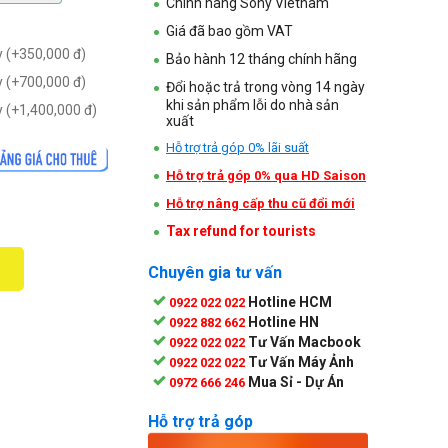
Chính hãng Sony Vietnam
Giá đã bao gồm VAT
 (+
350,000
đ
)
Bảo hành 12 tháng chính hãng
 (+
700,000
đ
)
Đổi hoặc trả trong vòng 14 ngày
khi sản phẩm lỗi do nhà sản
 (+
1,400,000
đ
)
xuất
Hỗ trợ trả góp 0% lãi suất
Hỗ trợ trả góp 0% qua HD Saison
Hỗ trợ nâng cấp thu cũ đổi mới
Tax refund for tourists
Chuyên gia tư vấn
Hotline HCM
0922 022 022
Hotline HN
0922 882 662
Tư Vấn Macbook
0922 022 022
Tư Vấn Máy Ảnh
0922 022 022
Mua Sỉ - Dự Án
0972 666 246
Hỗ trợ trả góp