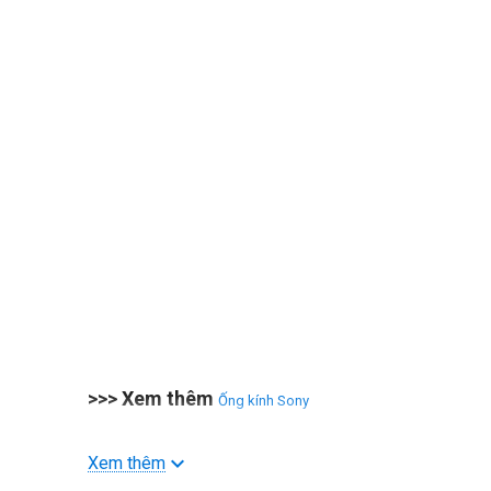
>>> Xem thêm
Ống kính Sony
Xem thêm
Nhỏ và nhẹ nhất thế giới hiện nay