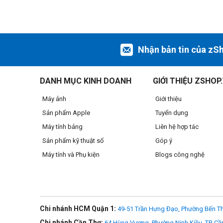
Ống kính Sony 10-20 mm f4
Chỉ dài 55mm và nặng 178g, đ
đổi chiều dài khi zoom hoặc lấy nét, cho trọng tâm ổn định 
vời cho nhiều tình huống.
Nhận bản tin của zS
DANH MỤC KINH DOANH
GIỚI THIỆU ZSHOP
Máy ảnh
Giới thiệu
Sản phẩm Apple
Tuyển dụng
Máy tính bảng
Liên hệ hợp tác
Sản phẩm kỹ thuật số
Góp ý
Máy tính và Phụ kiện
Blogs công nghệ
Chi nhánh HCM Quận 1:
49-51 Trần Hưng Đạo, Phường Bến Th
Chi nhánh Cần Thơ:
64 Hùng Vương, Phường Ninh Kiều, TP. Cầ