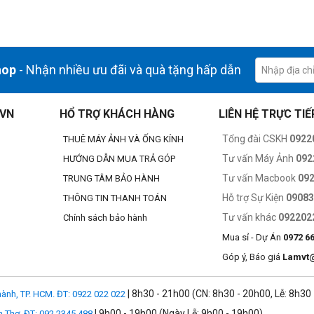
ây là ống kính zoom xa góc siêu rộng f/4 nhỏ và nhẹ nhất thế giới. Nh
lý tưởng để quay vlog và quay chụp khi gắn vào tay cầm chống rung. Với k
hop
- Nhận nhiều ưu đãi và quà tặng hấp dẫn
.VN
HỔ TRỢ KHÁCH HÀNG
LIÊN HỆ TRỰC TIẾ
Tổng đài CSKH
0922
THUÊ MÁY ẢNH VÀ ỐNG KÍNH
Tư vấn Máy Ảnh
092
HƯỚNG DẪN MUA TRẢ GÓP
Tư vấn Macbook
09
TRUNG TÂM BẢO HÀNH
Hỗ trợ Sự Kiện
0908
THÔNG TIN THANH TOÁN
Tư vấn khác
092202
Chính sách bảo hành
Mua sỉ - Dự Án
0972 6
Góp ý, Báo giá
Lamvt
| 8h30 - 21h00 (CN: 8h30 - 20h00, Lễ: 8h30
ành, TP. HCM. ĐT: 0922 022 022
| 9h00 - 19h00 (Ngày Lễ: 9h00 - 19h00)
n Thơ. ĐT: 092.2345.488