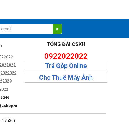
ờ khả năng zoom và lấy nét bên trong, ống kính không thay
hả năng di động vượt trội, ống kính này sẽ là lựa chọn tuyệt
TỔNG ĐÀI CSKH
P
0922022022
022022
Trả Góp Online
2022022
22022022
Cho Thuê Máy Ảnh
322829
2022
66 246
@zshop.vn
 - 17h30)