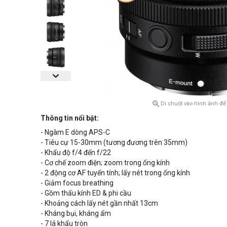

Di chuột vào hình ảnh để
Thông tin nổi bật:
- Ngàm E dòng APS-C
- Tiêu cự 15-30mm (tương đương trên 35mm)
- Khẩu độ f/4 đến f/22
- Cơ chế zoom điện; zoom trong ống kính
- 2 động cơ AF tuyến tính; lấy nét trong ống kính
- Giảm focus breathing
- Gồm thấu kính ED & phi cầu
- Khoảng cách lấy nét gần nhất 13cm
- Kháng bụi, kháng ẩm
- 7 lá khẩu tròn