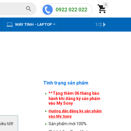
0


0922 022 022


MÁY TÍNH - LAPTOP
KHO HÀNG CŨ
1/2
Tình trạng sản phẩm
**Tặng thêm 06 tháng bảo
hành khi đăng ký sản phẩm
vào My Sony
Hướng dẫn đăng ký sản phẩm
vào My Sony
iêu tốt!
Sản phẩm mới 100%