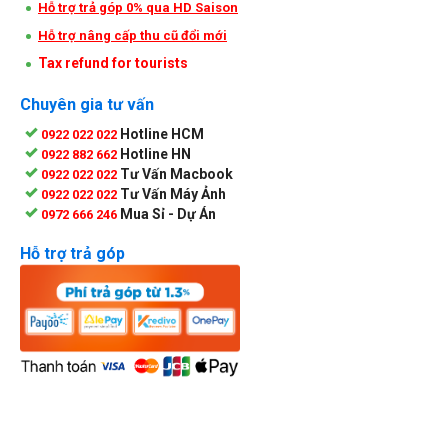
Hỗ trợ trả góp 0% qua HD Saison
Hỗ trợ nâng cấp thu cũ đổi mới
Tax refund for tourists
Chuyên gia tư vấn
Hotline HCM
0922 022 022
Hotline HN
0922 882 662
Tư Vấn Macbook
0922 022 022
Tư Vấn Máy Ảnh
0922 022 022
Mua Sỉ - Dự Án
0972 666 246
Hỗ trợ trả góp