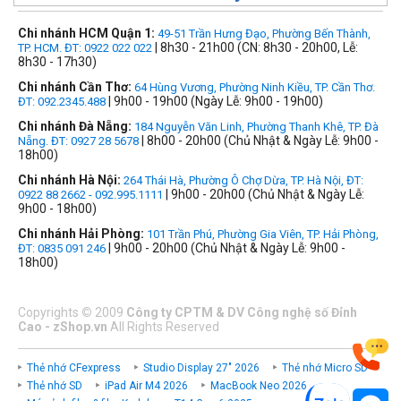
Chi nhánh HCM Quận 1:
49-51 Trần Hưng Đạo, Phường Bến Thành,
| 8h30 - 21h00 (CN: 8h30 - 20h00, Lễ:
TP. HCM. ĐT: 0922 022 022
8h30 - 17h30)
Chi nhánh Cần Thơ:
64 Hùng Vương, Phường Ninh Kiều, TP. Cần Thơ.
| 9h00 - 19h00 (Ngày Lễ: 9h00 - 19h00)
ĐT: 092.2345.488
Chi nhánh Đà Nẵng:
184 Nguyễn Văn Linh, Phường Thanh Khê, TP. Đà
| 8h00 - 20h00 (Chủ Nhật & Ngày Lễ: 9h00 -
Nẵng. ĐT: 0927 28 5678
18h00)
Chi nhánh Hà Nội:
264 Thái Hà, Phường Ô Chợ Dừa, TP. Hà Nội, ĐT:
| 9h00 - 20h00 (Chủ Nhật & Ngày Lễ:
0922 88 2662 - 092.995.1111
9h00 - 18h00)
Chi nhánh Hải Phòng:
101 Trần Phú, Phường Gia Viên, TP. Hải Phòng,
| 9h00 - 20h00 (Chủ Nhật & Ngày Lễ: 9h00 -
ĐT: 0835 091 246
18h00)
Copyrights
©
2009
Công ty CPTM & DV Công nghệ số Đỉnh
Cao - zShop.vn
All Rights Reserved
Thẻ nhớ CFexpress
Studio Display 27" 2026
Thẻ nhớ Micro SD
Thẻ nhớ SD
iPad Air M4 2026
MacBook Neo 2026