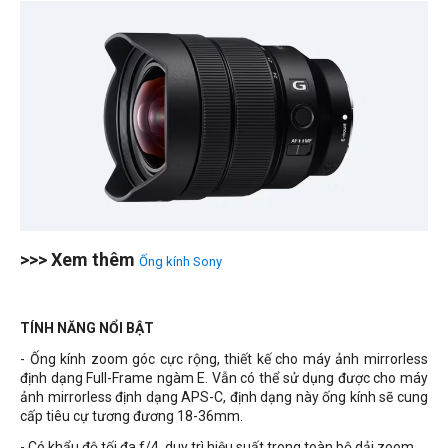
>>> Xem thêm
Ống kính Sony
TÍNH NĂNG NỔI BẬT
- Ống kính zoom góc cực rộng, thiết kế cho máy ảnh mirrorless
định dạng Full-Frame ngàm E. Vẫn có thể sử dụng được cho máy
ảnh mirrorless định dạng APS-C, định dạng này ống kính sẽ cung
cấp tiêu cự tương đương 18-36mm.
- Có khẩu độ tối đa f/4, duy trì hiệu suất trong toàn bộ dải zoom