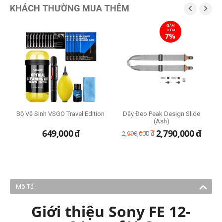
KHÁCH THƯỜNG MUA THÊM


GIẢM
G
THÊM
2
7%
Bộ Vệ Sinh VSGO Travel Edition
Dây Đeo Peak Design Slide
T
(Ash)
649,000
đ
2,790,000
đ
2,990,000
đ
Mô Tả
Giới thiệu Sony FE 12-