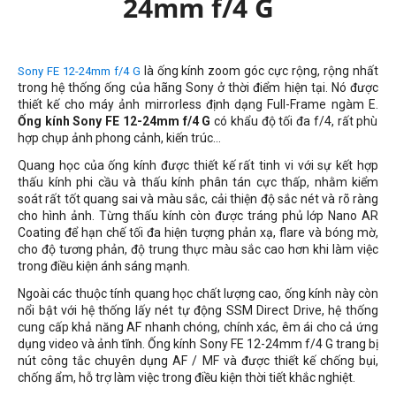
24mm f/4 G
là ống kính zoom góc cực rộng, rộng nhất
Sony FE 12-24mm f/4 G
trong hệ thống ống của hãng Sony ở thời điểm hiện tại. Nó được
thiết kế cho máy ảnh mirrorless định dạng Full-Frame ngàm E.
Ống kính Sony FE 12-24mm f/4 G
có khẩu độ tối đa f/4, rất phù
hợp chụp ảnh phong cảnh, kiến trúc...
Quang học của ống kính được thiết kế rất tinh vi với sự kết hợp
thấu kính phi cầu và thấu kính phân tán cực thấp, nhằm kiểm
soát rất tốt quang sai và màu sắc, cải thiện độ sắc nét và rõ ràng
cho hình ảnh. Từng thấu kính còn được tráng phủ lớp Nano AR
Coating để hạn chế tối đa hiện tượng phản xạ, flare và bóng mờ,
cho độ tương phản, độ trung thực màu sắc cao hơn khi làm việc
trong điều kiện ánh sáng mạnh.
Ngoài các thuộc tính quang học chất lượng cao, ống kính này còn
nổi bật với hệ thống lấy nét tự động SSM Direct Drive, hệ thống
cung cấp khả năng AF nhanh chóng, chính xác, êm ái cho cả ứng
dụng video và ảnh tĩnh. Ống kính Sony FE 12-24mm f/4 G trang bị
nút công tắc chuyên dụng AF / MF và được thiết kế chống bụi,
chống ẩm, hỗ trợ làm việc trong điều kiện thời tiết khắc nghiệt.