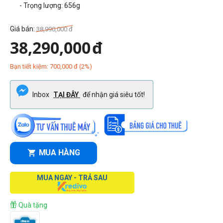
- Trọng lượng: 656g
Giá bán:
38,990,000
đ
38,290,000
đ
Bạn tiết kiệm:
700,000
đ
(
2
%)
Inbox
TẠI ĐÂY
để nhận giá siêu tốt!
MUA HÀNG
MUA NGAY - TRẢ SAU
Quà tặng