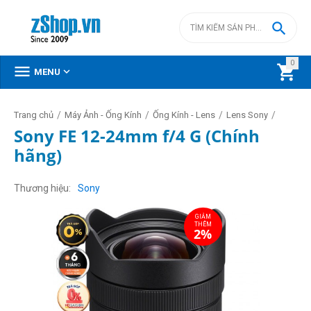

0



MENU
/
/
/
/
Trang chủ
Máy Ảnh - Ống Kính
Ống Kính - Lens
Lens Sony
Sony FE 12-24mm f/4 G (Chính
hãng)
GIẢM
THÊM
2%
Thương hiệu
Sony