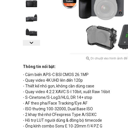

Di chuột vào hình ảnh để
Thông tin nổi bật:
- Cảm biến APS-C BSI CMOS 26.1MP
- Quay video 4K UHD lên đến 120p
- Thiết kế nhỏ gọn, không cần dùng case
- Quay video 4:2:2 XAVC S-I 10bit, xuất Raw 16bit
- S-Cinetone/S-Log3/HLG, DR 14+ stop
- AF theo pha/Face Tracking/Eye AF
- ISO thường 100-32000, Dual Base ISO
- 2 khay thẻ nhớ CFexpress Type A/SDXC
- Hỗ trợ LUT người dùng & đồng bộ timecode
- Ống kính combo Sony E 10-20mm f/4 PZ G