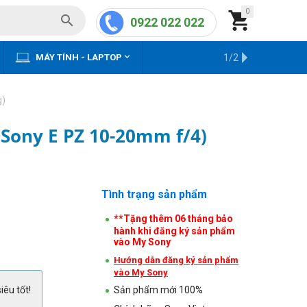
0


0922 022 022


MÁY TÍNH - LAPTOP
KHO HÀNG CŨ
1/2
g)
 Sony E PZ 10-20mm f/4)
Tình trạng sản phẩm
**Tặng thêm 06 tháng bảo
hành khi đăng ký sản phẩm
vào My Sony
Hướng dẫn đăng ký sản phẩm
vào My Sony
iêu tốt!
Sản phẩm mới 100%