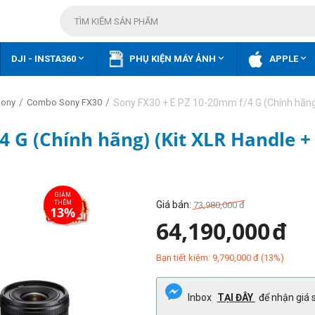



DJI - INSTA360
PHỤ KIỆN MÁY ẢNH
APPLE
/
/
Sony FX30 + E PZ 10-20mm f/4 G (Chính hãn
Sony
Combo Sony FX30
4 G (Chính hãng) (Kit XLR Handle +
Giá bán:
73,980,000
đ
64,190,000
đ
Bạn tiết kiệm:
9,790,000
đ
(
13
%)
Inbox
TẠI ĐÂY
để nhận giá s