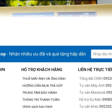
hop
- Nhận nhiều ưu đãi và quà tặng hấp dẫn
.VN
HỔ TRỢ KHÁCH HÀNG
LIÊN HỆ TRỰC TIẾ
Tổng đài CSKH
0922
THUÊ MÁY ẢNH VÀ ỐNG KÍNH
Tư vấn Máy Ảnh
092
HƯỚNG DẪN MUA TRẢ GÓP
Tư vấn Macbook
09
TRUNG TÂM BẢO HÀNH
Hỗ trợ Sự Kiện
0908
THÔNG TIN THANH TOÁN
Tư vấn khác
092202
Chính sách bảo hành