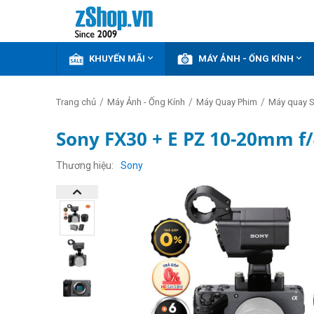


KHUYẾN MÃI
MÁY ẢNH - ỐNG KÍNH
/
/
/
Trang chủ
Máy Ảnh - Ống Kính
Máy Quay Phim
Máy quay 
Sony FX30 + E PZ 10-20mm f/
GIẢM
THÊM
Thương hiệu
Sony
13%