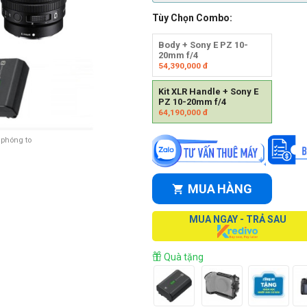
Tùy Chọn Combo:
Body + Sony E PZ 10-
20mm f/4
54,390,000
đ
Kit XLR Handle + Sony E
PZ 10-20mm f/4
64,190,000
đ
 phóng to
MUA HÀNG
MUA NGAY - TRẢ SAU
Quà tặng