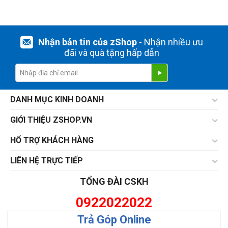
Nhận bản tin của zShop
- Nhận nhiều ưu
đãi và quà tặng hấp dẫn
DANH MỤC KINH DOANH
GIỚI THIỆU ZSHOP.VN
HỔ TRỢ KHÁCH HÀNG
LIÊN HỆ TRỰC TIẾP
TỔNG ĐÀI CSKH
0922022022
Trả Góp Online