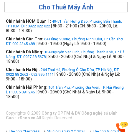
Cho Thuê Máy Ảnh
Chi nhánh HCM Quận 1:
49-51 Trần Hưng Đạo, Phường Bến Thành,
| 8h30 - 21h00 (CN: 8h30 - 20h00, Lễ:
TP. HCM. ĐT: 0922 022 022
8h30 - 17h30)
Chi nhánh Cần Thơ:
64 Hùng Vương, Phường Ninh Kiều, TP. Cần Thơ.
| 9h00 - 19h00 (Ngày Lễ: 9h00 - 19h00)
ĐT: 092.2345.488
Chi nhánh Đà Nẵng:
184 Nguyễn Văn Linh, Phường Thanh Khê, TP. Đà
| 8h00 - 20h00 (Chủ Nhật & Ngày Lễ: 9h00 -
Nẵng. ĐT: 0927 28 5678
18h00)
Chi nhánh Hà Nội:
264 Thái Hà, Phường Ô Chợ Dừa, TP. Hà Nội, ĐT:
| 9h00 - 20h00 (Chủ Nhật & Ngày Lễ:
0922 88 2662 - 092.995.1111
9h00 - 18h00)
Chi nhánh Hải Phòng:
101 Trần Phú, Phường Gia Viên, TP. Hải Phòng,
| 9h00 - 20h00 (Chủ Nhật & Ngày Lễ: 9h00 -
ĐT: 0835 091 246
18h00)
Copyrights
©
2009
Công ty CPTM & DV Công nghệ số Đỉnh
Cao - zShop.vn
All Rights Reserved
Thẻ nhớ CFexpress
Studio Display 27" 2026
Thẻ nhớ Micro SD