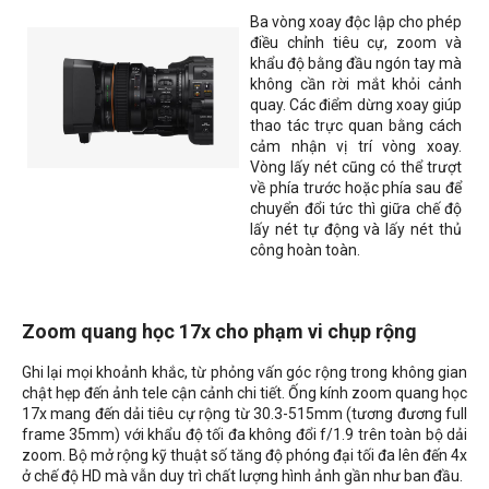
Ba vòng xoay độc lập cho phép
điều chỉnh tiêu cự, zoom và
khẩu độ bằng đầu ngón tay mà
không cần rời mắt khỏi cảnh
quay. Các điểm dừng xoay giúp
thao tác trực quan bằng cách
cảm nhận vị trí vòng xoay.
Vòng lấy nét cũng có thể trượt
về phía trước hoặc phía sau để
chuyển đổi tức thì giữa chế độ
lấy nét tự động và lấy nét thủ
công hoàn toàn.
Zoom quang học 17x cho phạm vi chụp rộng
Ghi lại mọi khoảnh khắc, từ phỏng vấn góc rộng trong không gian
chật hẹp đến ảnh tele cận cảnh chi tiết. Ống kính zoom quang học
17x mang đến dải tiêu cự rộng từ 30.3-515mm (tương đương full
frame 35mm) với khẩu độ tối đa không đổi f/1.9 trên toàn bộ dải
zoom. Bộ mở rộng kỹ thuật số tăng độ phóng đại tối đa lên đến 4x
ở chế độ HD mà vẫn duy trì chất lượng hình ảnh gần như ban đầu.