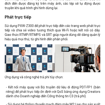
đích đến được đăng ký trên máy ảnh, các tệp sẽ tự động được
truyền khi quá trình ghi hình dừng lại.
Phát trực tiếp
Sử dụng PXW-Z300 để phát trực tiếp đến các trang web phát trực
tiếp và chia sẻ video tương thích qua Wi-Fi hoặc kết nối có dây.
Giao thức RTMP/RTMPS và SRT giúp người dùng dễ dàng quản lý
hiệu quả mọi thứ, từ ghi hình đến phân phối.
Ứng dụng và công nghệ trả phí tùy chọn:
- Kết nối máy quay với Bộ truyền dữ liệu di động PDT-FP1 (bán
riêng) để phát trực tiếp ổn định với QoS bằng ứng dụng Creators
dành cho Doanh nghiệp đến Cổng thông tin C3 (trả phí).
- Sử dụng hệ thống chuyển mạch đám mây M2 Live cho sản xuất