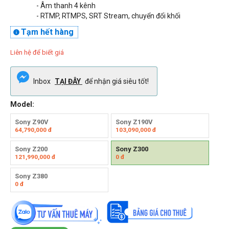
- Âm thanh 4 kênh
- RTMP, RTMPS, SRT Stream, chuyển đổi khối
Tạm hết hàng

Liên hệ để biết giá
Inbox
TẠI ĐÂY
để nhận giá siêu tốt!
Model:
Sony Z90V
Sony Z190V
64,790,000
đ
103,090,000
đ
Sony Z200
Sony Z300
121,990,000
đ
0
đ
Sony Z380
0
đ