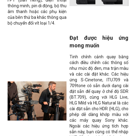
FP1 (bán riêng), điện thoại
thông minh, pin di động, bộ thu
âm thanh hoặc các phụ kiện
của bên thứ ba khác thông qua
bộ chuyển đổi vít loại 1/4.
Đạt được hiệu ứng
mong muốn
Tinh chỉnh cảnh quay bằng
cách điều chỉnh các thông số
như mức độ đen, ma trận màu
và các cài đặt khác. Các hiệu
ứng S-Cinetone, ITU709 và
709tone có sẵn dưới dạng cài
đặt sẵn để quay ở chế độ SDR
(BT.709), cùng với HLG Live,
HLG Mild và HLG Natural là các
cài đặt sẵn cho HDR (HLG), cho
phép dễ dàng khớp màu với
các máy quay Sony khác.
Ngoài các hiệu ứng tích hợp
sẵn này, bạn cũng có thể nhập