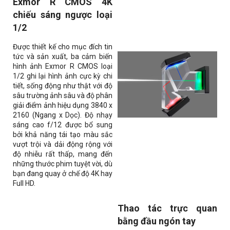
Exmor R CMOS 4K
chiếu sáng ngược loại
1/2
Được thiết kế cho mục đích tin
tức và sản xuất, ba cảm biến
hình ảnh Exmor R CMOS loại
1/2 ghi lại hình ảnh cực kỳ chi
tiết, sống động như thật với độ
sâu trường ảnh sâu và độ phân
giải điểm ảnh hiệu dụng 3840 x
2160 (Ngang x Dọc). Độ nhạy
sáng cao f/12 được bổ sung
bởi khả năng tái tạo màu sắc
vượt trội và dải động rộng với
độ nhiễu rất thấp, mang đến
những thước phim tuyệt vời, dù
bạn đang quay ở chế độ 4K hay
Full HD.
Thao tác trực quan
bằng đầu ngón tay