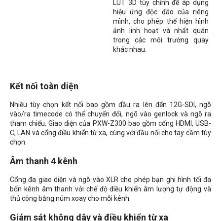
LUT 3D tùy chỉnh để áp dụng
hiệu ứng độc đáo của riêng
mình, cho phép thể hiện hình
ảnh linh hoạt và nhất quán
trong các môi trường quay
khác nhau.
Kết nối toàn diện
Nhiều tùy chọn kết nối bao gồm đầu ra lên đến 12G-SDI, ngõ
vào/ra timecode có thể chuyển đổi, ngõ vào genlock và ngõ ra
tham chiếu. Giao diện của PXW-Z300 bao gồm cổng HDMI, USB-
C, LAN và cổng điều khiển từ xa, cùng với đầu nối cho tay cầm tùy
chọn.
Âm thanh 4 kênh
Cổng đa giao diện và ngõ vào XLR cho phép bạn ghi hình tối đa
bốn kênh âm thanh với chế độ điều khiển âm lượng tự động và
thủ công bằng núm xoay cho mỗi kênh.
Giám sát không dây và điều khiển từ xa