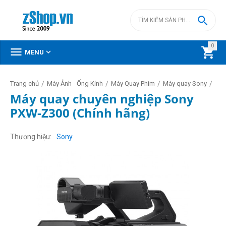

0



MENU
/
/
/
/
Trang chủ
Máy Ảnh - Ống Kính
Máy Quay Phim
Máy quay Sony
Máy quay chuyên nghiệp Sony
PXW-Z300 (Chính hãng)
Thương hiệu
Sony