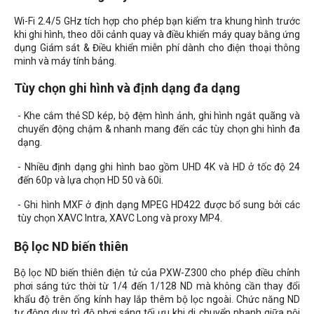
Wi-Fi 2.4/5 GHz tích hợp cho phép bạn kiểm tra khung hình trước
khi ghi hình, theo dõi cảnh quay và điều khiển máy quay bằng ứng
dụng Giám sát & Điều khiển miễn phí dành cho điện thoại thông
minh và máy tính bảng.
Tùy chọn ghi hình và định dạng đa dạng
- Khe cắm thẻ SD kép, bộ đệm hình ảnh, ghi hình ngắt quãng và
chuyển động chậm & nhanh mang đến các tùy chọn ghi hình đa
dạng.
- Nhiều định dạng ghi hình bao gồm UHD 4K và HD ở tốc độ 24
đến 60p và lựa chọn HD 50 và 60i.
- Ghi hình MXF ở định dạng MPEG HD422 được bổ sung bởi các
tùy chọn XAVC Intra, XAVC Long và proxy MP4.
Bộ lọc ND biến thiên
Bộ lọc ND biến thiên điện tử của PXW-Z300 cho phép điều chỉnh
phơi sáng tức thời từ 1/4 đến 1/128 ND mà không cần thay đổi
khẩu độ trên ống kính hay lắp thêm bộ lọc ngoài. Chức năng ND
tự động duy trì độ phơi sáng tối ưu khi di chuyển nhanh giữa nội