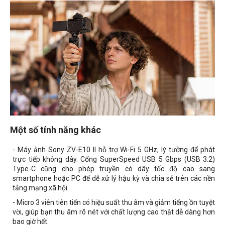
Một số tính năng khác
- Máy ảnh Sony ZV-E10 II hỗ trợ Wi-Fi 5 GHz, lý tưởng để phát
trực tiếp không dây. Cổng SuperSpeed ​​USB 5 Gbps (USB 3.2)
Type-C cũng cho phép truyền có dây tốc độ cao sang
smartphone hoặc PC để dễ xử lý hậu kỳ và chia sẻ trên các nền
tảng mạng xã hội.
-
Micro 3 viên tiên tiến có hiệu suất thu âm và giảm tiếng ồn tuyệt
vời, giúp bạn thu âm rõ nét với chất lượng cao thật dễ dàng hơn
bao giờ hết.