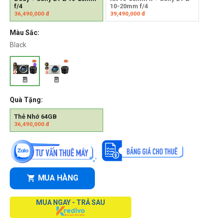
f/4
10-20mm f/4
36,490,000
đ
39,490,000
đ
Màu Sắc:
Black
Quà Tặng:
Thẻ Nhớ 64GB
36,490,000
đ
MUA HÀNG
MUA NGAY - TRẢ SAU