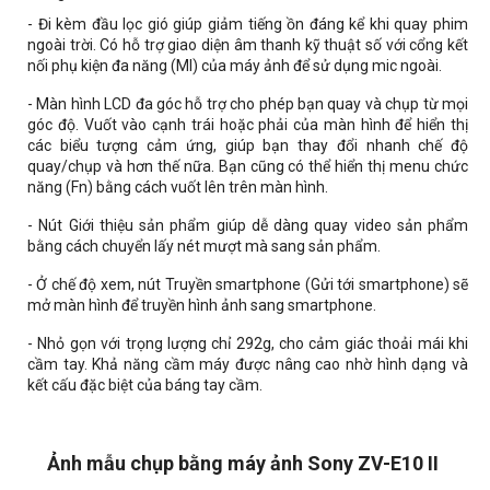
- Đi kèm đầu lọc
gió giúp giảm tiếng ồn đáng kể khi quay phim
ngoài trời. Có hỗ trợ giao diện âm thanh kỹ thuật số với cổng kết
nối phụ kiện đa năng (MI) của máy ảnh để sử dụng mic ngoài.
- Màn hình LCD đa góc hỗ trợ cho phép bạn quay và chụp từ mọi
góc độ. Vuốt vào cạnh trái hoặc phải của màn hình để hiển thị
các biểu tượng cảm ứng, giúp bạn thay đổi nhanh chế độ
quay/chụp và hơn thế nữa. Bạn cũng có thể hiển thị menu chức
năng (Fn) bằng cách vuốt lên trên màn hình.
- Nút Giới thiệu sản phẩm giúp dễ dàng quay video sản phẩm
bằng cách chuyển lấy nét mượt mà sang sản phẩm.
- Ở chế độ xem, nút Truyền smartphone (Gửi tới smartphone) sẽ
mở màn hình để truyền hình ảnh sang smartphone.
- Nhỏ gọn với trọng lượng chỉ 292g, cho cảm giác thoải mái khi
cầm tay. Khả năng cầm máy được nâng cao nhờ hình dạng và
kết cấu đặc biệt của báng tay cầm.
Ảnh mẫu chụp bằng máy ảnh Sony ZV-E10 II