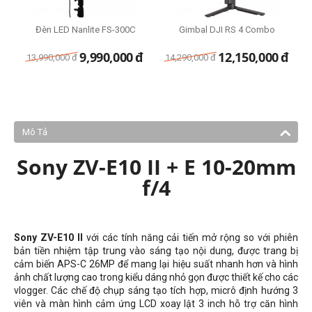
Đèn LED Nanlite FS-300C
Gimbal DJI RS 4 Combo
9,990,000
đ
12,150,000
đ
13,990,000
đ
14,290,000
đ
Mô Tả
Sony ZV-E10 II + E 10-20mm
f/4
Sony ZV-E10 II
với các tính năng cải tiến mở rộng so với phiên
bản tiền nhiệm tập trung vào sáng tạo nội dung, được trang bị
cảm biến APS-C 26MP để mang lại hiệu suất nhanh hơn và hình
ảnh chất lượng cao trong kiểu dáng nhỏ gọn được thiết kế cho các
vlogger. Các chế độ chụp sáng tạo tích hợp, micrô định hướng 3
viên và màn hình cảm ứng LCD xoay lật 3 inch hỗ trợ căn hình