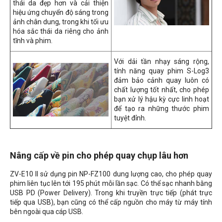
thái da đẹp hơn và cải thiện
hiệu ứng chuyển độ sáng trong
ảnh chân dung, trong khi tối ưu
hóa sắc thái da riêng cho ảnh
tĩnh và phim.
Với dải tần nhạy sáng rộng,
tính năng quay phim S-Log3
đảm bảo cảnh quay luôn có
chất lượng tốt nhất, cho phép
bạn xử lý hậu kỳ cực linh hoạt
để tạo ra những thước phim
tuyệt đỉnh.
Nâng cấp về pin cho phép quay chụp lâu hơn
ZV-E10 II sử dụng pin NP-FZ100 dung lượng cao, cho phép quay
phim liên tục lên tới 195 phút mỗi lần sạc. Có thể sạc nhanh bằng
USB PD (Power Delivery). Trong khi truyền trực tiếp (phát trực
tiếp qua USB), bạn cũng có thể cấp nguồn cho máy từ máy tính
bên ngoài qua cáp USB.