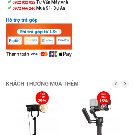
Tư Vấn Máy Ảnh
0922 022 022
Mua Sỉ - Dự Án
0972 666 246
Hỗ trợ trả góp
KHÁCH THƯỜNG MUA THÊM


GIẢM
GIẢM
THÊM
THÊM
29%
15%