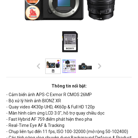
Thông tin nổi bật:
- Cảm biến ảnh APS-C Exmor R CMOS 26MP
- Bộ xử lý hình ảnh
BIONZ XR
- Quay video 4K30p UHD, 4K60p & Full HD 120p
- Màn hình cảm ứng LCD 3.0", hỗ trợ quay chiều dọc
-
Fast Hybrid
AF 759 điểm phát hiện theo pha
- Real-Time Eye AF & Tracking
- Chụp liên tục đến 11 fps, ISO 100-32000 (mở rộng
50-102400
)
- Các tính năng vlog chuyên dụng Background Defocus & Product