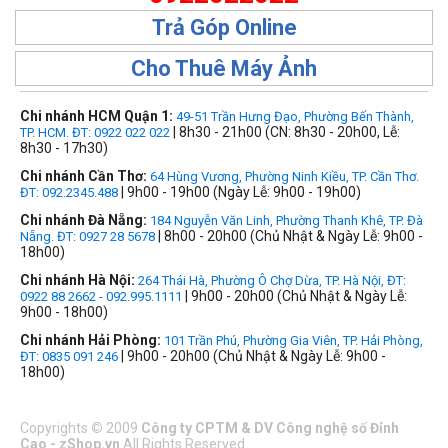
Trả Góp Online
Cho Thuê Máy Ảnh
Chi nhánh HCM Quận 1:
49-51 Trần Hưng Đạo, Phường Bến Thành,
| 8h30 - 21h00 (CN: 8h30 - 20h00, Lễ:
TP. HCM. ĐT: 0922 022 022
8h30 - 17h30)
Chi nhánh Cần Thơ:
64 Hùng Vương, Phường Ninh Kiều, TP. Cần Thơ.
| 9h00 - 19h00 (Ngày Lễ: 9h00 - 19h00)
ĐT: 092.2345.488
Chi nhánh Đà Nẵng:
184 Nguyễn Văn Linh, Phường Thanh Khê, TP. Đà
| 8h00 - 20h00 (Chủ Nhật & Ngày Lễ: 9h00 -
Nẵng. ĐT: 0927 28 5678
18h00)
Chi nhánh Hà Nội:
264 Thái Hà, Phường Ô Chợ Dừa, TP. Hà Nội, ĐT:
| 9h00 - 20h00 (Chủ Nhật & Ngày Lễ:
0922 88 2662 - 092.995.1111
9h00 - 18h00)
Chi nhánh Hải Phòng:
101 Trần Phú, Phường Gia Viên, TP. Hải Phòng,
| 9h00 - 20h00 (Chủ Nhật & Ngày Lễ: 9h00 -
ĐT: 0835 091 246
18h00)
Copyrights
©
2009
Công ty CPTM & DV Công nghệ số Đỉnh
Cao - zShop.vn
All Rights Reserved