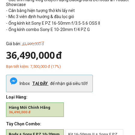
Showcase
- Cân bằng hiện tượng thở khi lấy nét
- Mic 3 viên định hướng & đầu lọc gió
- Ống kính kit Sony E PZ 16-50mm f/3.5-5.6 OSS II
- Ống kính combo Sony E 10-20mm f/4 PZ G
Giá bán:
43,990,000
đ
36,490,000
đ
Bạn tiết kiệm:
7,500,000
đ
(
17
%)
Inbox
TẠI ĐÂY
để nhận giá siêu tốt!
Loại Hàng:
Hàng Mới Chính Hãng
36,490,000
đ
Tùy Chọn Combo:
Body + Sony E PZ 10-20mm
Kit 16-50mm II + Sony E PZ