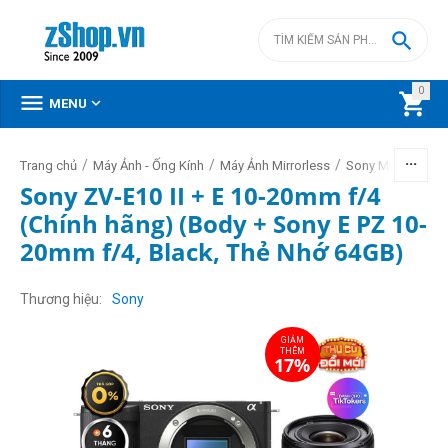

0



MENU
/
/
/
/
Trang chủ
Máy Ảnh - Ống Kính
Máy Ảnh Mirrorless
Sony Mirrorless
Sony ZV-E10 II + E 10-20mm f/4
(Chính hãng) (Body + Sony E PZ 10-
20mm f/4, Black, Thẻ Nhớ 64GB)
GIẢM
THÊM
17%
Thương hiệu
Sony