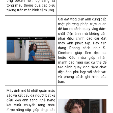
ứng bokeh nền, độ sáng và
tông màu thông qua các biểu
tượng trên màn hình cảm ứng.
Cài đặt vlog điện ảnh cung cấp
một phương pháp trực quan
để tạo ra cảnh quay vlog đậm
chất điện ảnh mà không cần
phải điều chỉnh các cài đặt
máy ảnh phức tạp. Hãy tận
dụng Phong cách như S-
Cinetone giúp làm đẹp da
hoặc Kiểu màu giúp nhấn
mạnh các màu sắc cụ thể để
tạo cảnh quay vlog đậm chất
điện ảnh, phù hợp với cảnh vật
và phong cách ghi hình của
bạn.
Máy ảnh mô tả nhất quán màu
sắc và kết cấu da người bất kể
điều kiện ánh sáng. Khả năng
kết xuất chuyển tông màu
được nâng cấp giúp chụp sắc