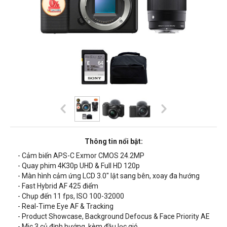
Thông tin nổi bật:
- Cảm biến APS-C Exmor CMOS 24.2MP
- Quay phim 4K30p UHD & Full HD 120p
- Màn hình cảm ứng LCD 3.0" lật sang bên
, xoay đa hướng
- Fast Hybrid AF 425 điểm
- Chụp đến 11 fps, ISO 100-32000
- Real-Time Eye AF & Tracking
-
Product Showcase,
Background Defocus & Face Priority AE
- Mic 3 củ định hướng, kèm đầu lọc gió