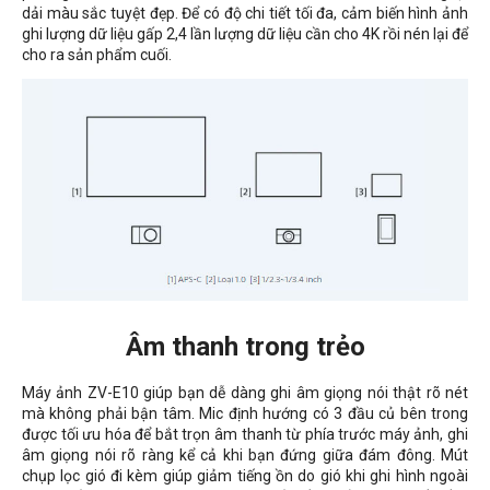
dải màu sắc tuyệt đẹp. Để có độ chi tiết tối đa, cảm biến hình ảnh
ghi lượng dữ liệu gấp 2,4 lần lượng dữ liệu cần cho 4K rồi nén lại để
cho ra sản phẩm cuối.
Âm thanh trong trẻo
Máy ảnh ZV-E10 giúp bạn dễ dàng ghi âm giọng nói thật rõ nét
mà không phải bận tâm. Mic định hướng có 3 đầu củ bên trong
được tối ưu hóa để bắt trọn âm thanh từ phía trước máy ảnh, ghi
âm giọng nói rõ ràng kể cả khi bạn đứng giữa đám đông. Mút
chụp lọc gió đi kèm giúp giảm tiếng ồn do gió khi ghi hình ngoài