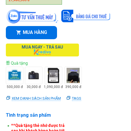
MUA HÀNG
MUA NGAY - TRẢ SAU
Quà tặng
500,000
đ
30,000
đ
1,090,000
đ
390,000
đ
XEM DANH SÁCH SẢN PHẨM
TAGS
Tình trạng sản phẩm
**Quà tặng thẻ nhớ được trả
sau khi khách hàng hoàn tất