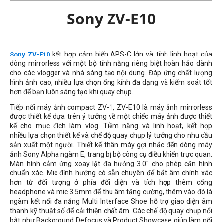
Sony ZV-E10
kết hợp cảm biến APS-C lớn và tính linh hoạt của
Sony ZV-E10
dòng mirrorless với một bộ tính năng riêng biệt hoàn hảo dành
cho các vlogger và nhà sáng tạo nội dung. Đáp ứng chất lượng
hình ảnh cao, nhiều lựa chọn ống kính đa dạng và kiểm soát tốt
hơn để bạn luôn sáng tạo khi quay chụp.
Tiếp nối máy ảnh compact ZV-1, ZV-E10 là máy ảnh mirrorless
được thiết kế dựa trên ý tưởng về một chiếc máy ảnh được thiết
kế cho mục đích làm vlog. Tiềm năng và linh hoạt, kết hợp
nhiều lựa chọn thiết kế và chế độ quay chụp lý tưởng cho nhu cầu
sản xuất một người. Thiết kế thân máy gợi nhắc đến dòng máy
ảnh Sony Alpha ngàm E, trang bị bộ công cụ điều khiển trực quan.
Màn hình cảm ứng xoay lật đa hướng 3.0" cho phép căn hình
chuẩn xác. Mic định hướng có sẵn chuyên để bắt âm chính xác
hơn từ đối tượng ở phía đối diện và tích hợp thêm cổng
headphone và mic 3.5mm để thu âm tăng cường, thêm vào đó là
ngàm kết nối đa năng Multi Interface Shoe hỗ trợ giao diện âm
thanh kỹ thuật số để cải thiện chất âm. Các chế độ quay chụp nổi
bật như Background Defocus và Product Showcase giúp làm nổi