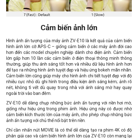
Cảm biến ảnh lớn
Hình ảnh ấn tượng của máy ảnh ZV-E10 là kết quả của cảm biến
hình ảnh lớn cỡ APS-C – giống cảm biến ở các máy ảnh đời cao
hơn đến các model chuyên nghiệp dành cho điện ảnh. Cảm biến
lớn gấp hơn 10 lần các cảm biến ở điện thoại thông minh thông
thường, giúp thu ánh sáng tốt hơn và nhiều dữ liệu hình ảnh hơn
để tạo ra những hình ảnh tuyệt đẹp và hiệu ứng bokeh mãn nhãn.
Cảm biến lớn cũng giúp máy
cho hình ảnh chi tiết tuyệt đẹp với độ
nhiễu cực nhỏ dù ghi hình trong điều kiện ánh sáng kém; ảnh rõ
nét, không tì vết dù quay trong nhà với ánh sáng mờ hay quay
ngoài trời vào ban đêm.
ZV-E10
dễ dàng chụp những bức ảnh ấn tượng với nền hơi mờ,
giống như hiệu ứng trong phim ảnh. Hiệu ứng này có được nhờ
cảm biến kích thước lớn của máy ảnh, cho phép chụp những bức
ảnh ấn tượng với chủ thể nổi bật trên nền.
Chỉ cần nhấn nút MOVIE là có thể dễ dàng tạo ra phim 4K có độ
phân giải cao và cảm biến hình ảnh lớn của ZV-E10 còn mang lại