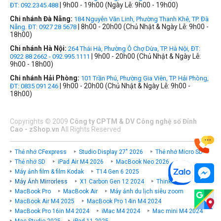
| 9h00 - 19h00 (Ngày Lễ: 9h00 - 19h00)
ĐT: 092.2345.488
Chi nhánh Đà Nẵng:
184 Nguyễn Văn Linh, Phường Thanh Khê, TP. Đà
| 8h00 - 20h00 (Chủ Nhật & Ngày Lễ: 9h00 -
Nẵng. ĐT: 0927 28 5678
18h00)
Chi nhánh Hà Nội:
264 Thái Hà, Phường Ô Chợ Dừa, TP. Hà Nội, ĐT:
| 9h00 - 20h00 (Chủ Nhật & Ngày Lễ:
0922 88 2662 - 092.995.1111
9h00 - 18h00)
Chi nhánh Hải Phòng:
101 Trần Phú, Phường Gia Viên, TP. Hải Phòng,
| 9h00 - 20h00 (Chủ Nhật & Ngày Lễ: 9h00 -
ĐT: 0835 091 246
18h00)
Copyrights
©
2009
Công ty CPTM & DV Công nghệ số Đỉnh
Cao - zShop.vn
All Rights Reserved
Thẻ nhớ CFexpress
Studio Display 27" 2026
Thẻ nhớ Micro SD
Thẻ nhớ SD
iPad Air M4 2026
MacBook Neo 2026
Máy ảnh film & film Kodak
T14 Gen 6 2025
Máy Ảnh Mirrorless
X1 Carbon Gen 12 2024
ThinkPad P
MacBook Pro
MacBook Air
Máy ảnh du lịch siêu zoom
MacBook Air M4 2025
MacBook Pro 14in M4 2024
MacBook Pro 16in M4 2024
iMac M4 2024
Mac mini M4 2024