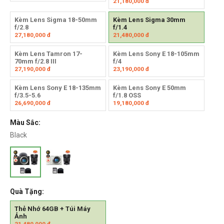
21,180,000
đ
Kèm Lens Sigma 18-50mm
Kèm Lens Sigma 30mm
f/2.8
f/1.4
27,180,000
đ
21,480,000
đ
Kèm Lens Tamron 17-
Kèm Lens Sony E 18-105mm
70mm f/2.8 III
f/4
27,190,000
đ
23,190,000
đ
Kèm Lens Sony E 18-135mm
Kèm Lens Sony E 50mm
f/3.5-5.6
f/1.8 OSS
26,690,000
đ
19,180,000
đ
Màu Sắc:
Black
Quà Tặng:
Thẻ Nhớ 64GB + Túi Máy
Ảnh
21,480,000
đ