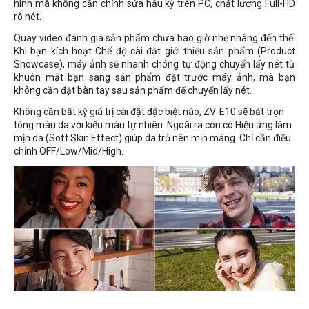
hình mà không cần chỉnh sửa hậu kỳ trên PC, chất lượng Full-HD
rõ nét.
Quay video đánh giá sản phẩm chưa bao giờ nhẹ nhàng đến thế.
Khi bạn kích hoạt Chế độ cài đặt giới thiệu sản phẩm (Product
Showcase), máy ảnh sẽ nhanh chóng tự động chuyển lấy nét từ
khuôn mặt bạn sang sản phẩm đặt trước máy ảnh, mà bạn
không cần đặt bàn tay sau sản phẩm để chuyển lấy nét.
Không cần bất kỳ giá trị cài đặt đặc biệt nào, ZV-E10 sẽ bắt trọn
tông màu da với kiểu màu tự nhiên. Ngoài ra còn có Hiệu ứng làm
mịn da (Soft Skin Effect) giúp da trở nên mịn màng. Chỉ cần điều
chỉnh OFF/Low/Mid/High.