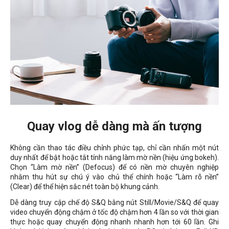
Quay vlog dễ dàng mà ấn tượng
Không cần thao tác điều chỉnh phức tạp, chỉ cần nhấn một nút
duy nhất để bật hoặc tắt tính năng làm mờ nền (hiệu ứng bokeh).
Chọn “Làm mờ nền” (Defocus) để có nền mờ chuyên nghiệp
nhằm thu hút sự chú ý vào chủ thể chính hoặc “Làm rõ nền”
(Clear) để thể hiện sắc nét toàn bộ khung cảnh
.
Dễ dàng truy cập chế độ S&Q bằng nút Still/Movie/S&Q để quay
video chuyển động chậm ở tốc độ chậm hơn 4 lần so với thời gian
thực hoặc quay chuyển động nhanh nhanh hơn tới 60 lần. Ghi