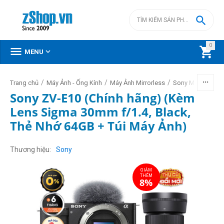

0



MENU
/
/
/
/
Trang chủ
Máy Ảnh - Ống Kính
Máy Ảnh Mirrorless
Sony Mirrorless
Sony ZV-E10 (Chính hãng) (Kèm
Lens Sigma 30mm f/1.4, Black,
Thẻ Nhớ 64GB + Túi Máy Ảnh)
GIẢM
THÊM
8%
Thương hiệu
Sony