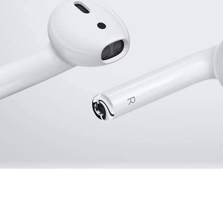
và luôn được kết nối. Sử dụng thật dễ dàng, khi tai nghe được đặt trong t