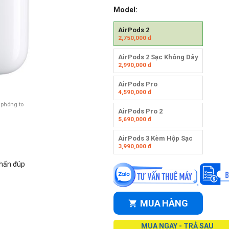
Model:
AirPods 2
2,750,000
đ
AirPods 2 Sạc Không Dây
2,990,000
đ
AirPods Pro
4,590,000
đ
 phóng to
AirPods Pro 2
5,690,000
đ
AirPods 3 Kèm Hộp Sạc
3,990,000
đ
nhấn đúp
MUA HÀNG
MUA NGAY - TRẢ SAU