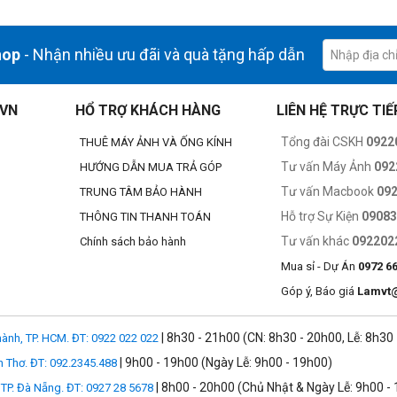
úng với iPhone, Apple Watch, iPad hay máy Mac.
hop
- Nhận nhiều ưu đãi và quà tặng hấp dẫn
bạn lập tức sẽ được hỗ trợ để cập nhật bất cứ điều gì bạn cần một cách đ
.VN
HỔ TRỢ KHÁCH HÀNG
LIÊN HỆ TRỰC TIẾ
 2 cung cấp kết nối không dây nhanh hơn và ổn định hơn cho các thiết bị -
iện thoại. Chip H1 cũng điều khiển truy cập Siri hỗ trợ giọng nói và mang 
Tổng đài CSKH
0922
THUÊ MÁY ẢNH VÀ ỐNG KÍNH
ẫn sẽ trải nghiệm âm thanh chất lượng cao hơn.
Tư vấn Máy Ảnh
092
HƯỚNG DẪN MUA TRẢ GÓP
Tư vấn Macbook
09
TRUNG TÂM BẢO HÀNH
ể tự động kiểm soát trải nghiệm âm thanh, micro cho các cuộc gọi điện t
Hỗ trợ Sự Kiện
0908
THÔNG TIN THANH TOÁN
ả hai AirPods và bạn có thể phát hoặc chuyển đổi bài hát bằng cách chạm
Tư vấn khác
092202
Chính sách bảo hành
Mua sỉ - Dự Án
0972 6
m thoại và làm việc với một micro kép định dạng để lọc tiếng ồn bên ngo
Góp ý, Báo giá
Lamvt
n đến 3 giờ đàm thoại tất cả chỉ trong một lần sạc. Và chúng được tạo 
| 8h30 - 21h00 (CN: 8h30 - 20h00, Lễ: 8h30
ành, TP. HCM. ĐT: 0922 022 022
rở lại trong vỏ khoảng 15 phút có thể có được tới 3 giờ thời gian nghe v
| 9h00 - 19h00 (Ngày Lễ: 9h00 - 19h00)
n Thơ. ĐT: 092.2345.488
| 8h00 - 20h00 (Chủ Nhật & Ngày Lễ: 9h00 -
TP. Đà Nẵng. ĐT: 0927 28 5678