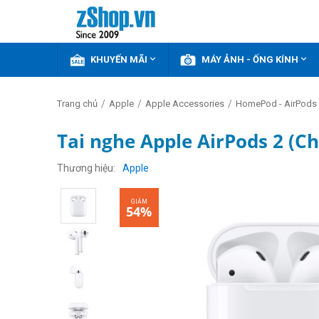


KHUYẾN MÃI
MÁY ẢNH - ỐNG KÍNH
/
/
/
Trang chủ
Apple
Apple Accessories
HomePod - AirPods 
Tai nghe Apple AirPods 2 (C
GIẢM
54%
Thương hiệu
Apple