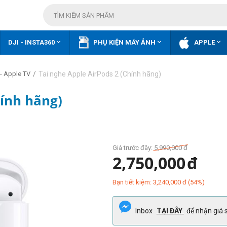



DJI - INSTA360
PHỤ KIỆN MÁY ẢNH
APPLE
/
Tai nghe Apple AirPods 2 (Chính hãng)
- Apple TV
hính hãng)
Giá trước đây:
5,990,000
đ
2,750,000
đ
Bạn tiết kiệm:
3,240,000
đ
(
54
%)
Inbox
TẠI ĐÂY
để nhận giá s