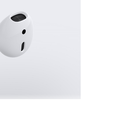
ai sẽ tự động hoạt động và tạm dừng khi bạn lấy ra khỏi tai.