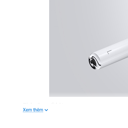
Tính năng nổi bật
Xem thêm
Khái nghiệm không dây hoàn toàn
Sau khi thiết lập một chạm đơn giản, AirPod sẽ tự động bật 