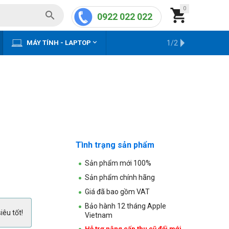
0


0922 022 022


MÁY TÍNH - LAPTOP
KHO HÀNG CŨ
1/2
Tình trạng sản phẩm
Sản phẩm mới 100%
Sản phẩm chính hãng
Giá đã bao gồm VAT
Bảo hành 12 tháng Apple
iêu tốt!
Vietnam
Hỗ trợ nâng cấp thu cũ đổi mới